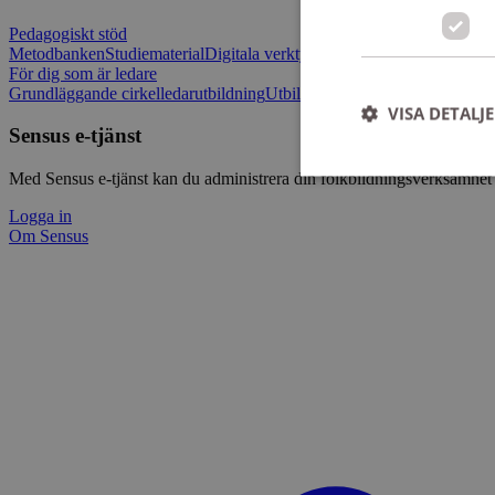
Pedagogiskt stöd
Metodbanken
Studiematerial
Digitala verktygslådan
Vilja mötas - Sensu
För dig som är ledare
Grundläggande cirkelledarutbildning
Utbildningar
Om Sensus e-tjänst
L
VISA DETALJ
Sensus e-tjänst
Med Sensus e-tjänst kan du administrera din folkbildningsverksamhet p
Logga in
Om Sensus
Strikt nödvändiga ka
användas ordentligt 
Namn
ep201
CookieScriptConse
csrftoken