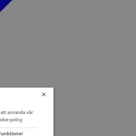
×
att använda vår
okie-policy
Funktioner