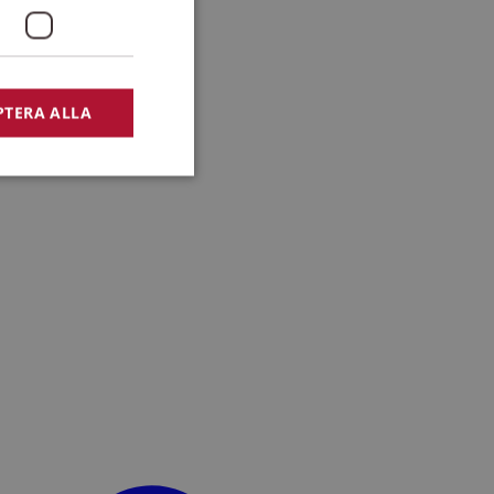
PTERA ALLA
bbplatsen kan inte
lansering,
missbruk.
nsten för att komma
r nödvändigt att
t.
lingsplattform för
plats mot en viss