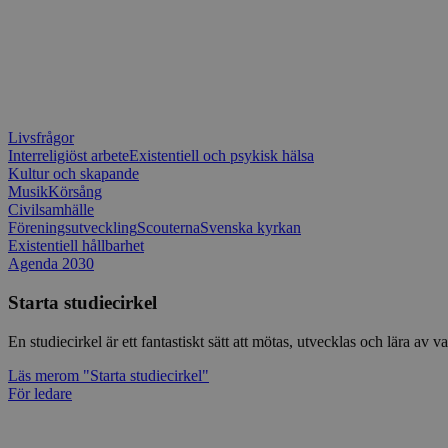
Livsfrågor
Interreligiöst arbete
Existentiell och psykisk hälsa
Kultur och skapande
Musik
Körsång
Civilsamhälle
Föreningsutveckling
Scouterna
Svenska kyrkan
Existentiell hållbarhet
Agenda 2030
Starta studiecirkel
En studiecirkel är ett fantastiskt sätt att mötas, utvecklas och lära a
Läs mer
om "Starta studiecirkel"
För ledare