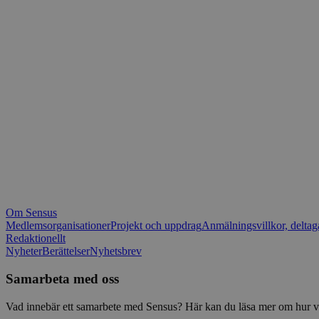
_fbp
.spot
mtm_consent_rem
__Secure-ROLLOU
matomo_ignore
VISITOR_PRIVACY_
matomo_sessid
YSC
_pk_ses
IDE
_ga_1RP1H45CK4
Om Sensus
tf_respondent_cc
Medlemsorganisationer
Projekt och uppdrag
Anmälningsvillkor, deltag
Redaktionellt
Nyheter
Berättelser
Nyhetsbrev
attribution_user_id
Samarbeta med oss
AWSALBTGCORS
Vad innebär ett samarbete med Sensus? Här kan du läsa mer om hur vi