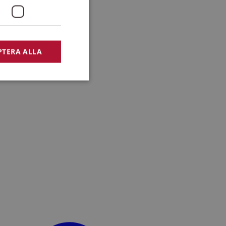
PTERA ALLA
bbplatsen kan inte
lansering,
missbruk.
nsten för att komma
r nödvändigt att
t.
lingsplattform för
plats mot en viss