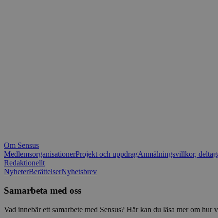
_fbp
.spot
mtm_consent_rem
__Secure-ROLLOU
matomo_ignore
VISITOR_PRIVACY_
matomo_sessid
YSC
_pk_ses
IDE
_ga_1RP1H45CK4
Om Sensus
tf_respondent_cc
Medlemsorganisationer
Projekt och uppdrag
Anmälningsvillkor, deltag
Redaktionellt
Nyheter
Berättelser
Nyhetsbrev
attribution_user_id
Samarbeta med oss
AWSALBTGCORS
Vad innebär ett samarbete med Sensus? Här kan du läsa mer om hur vi