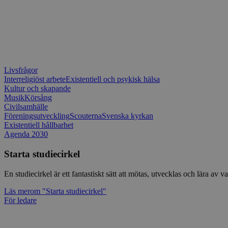
Livsfrågor
Interreligiöst arbete
Existentiell och psykisk hälsa
Kultur och skapande
Musik
Körsång
Civilsamhälle
Föreningsutveckling
Scouterna
Svenska kyrkan
Existentiell hållbarhet
Agenda 2030
Starta studiecirkel
En studiecirkel är ett fantastiskt sätt att mötas, utvecklas och lära a
Läs mer
om "Starta studiecirkel"
För ledare