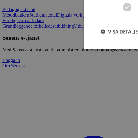
Pedagogiskt stöd
Metodbanken
Studiematerial
Digitala verktygslådan
Vilja mötas - Sensu
För dig som är ledare
Grundläggande cirkelledarutbildning
Utbildningar
Om Sensus e-tjänst
L
VISA DETALJ
Sensus e-tjänst
Med Sensus e-tjänst kan du administrera din folkbildningsverksamhet p
Logga in
Om Sensus
Strikt nödvändiga ka
användas ordentligt 
Namn
ep201
CookieScriptConse
csrftoken