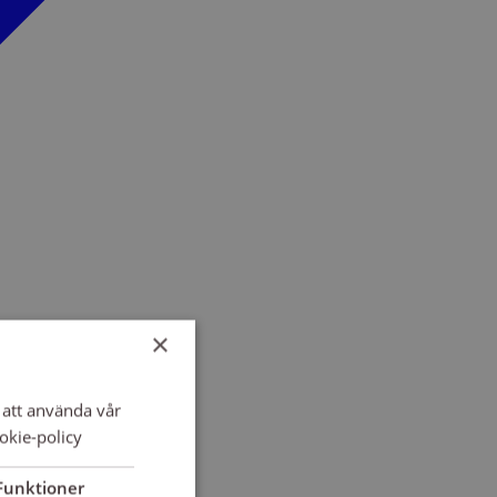
×
att använda vår
okie-policy
Funktioner