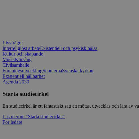
Livsfrågor
Interreligiöst arbete
Existentiell och psykisk hälsa
Kultur och skapande
Musik
Körsång
Civilsamhälle
Föreningsutveckling
Scouterna
Svenska kyrkan
Existentiell hållbarhet
Agenda 2030
Starta studiecirkel
En studiecirkel är ett fantastiskt sätt att mötas, utvecklas och lära a
Läs mer
om "Starta studiecirkel"
För ledare