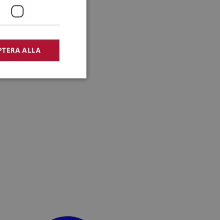
PTERA ALLA
bbplatsen kan inte
lansering,
missbruk.
nsten för att komma
r nödvändigt att
t.
lingsplattform för
plats mot en viss