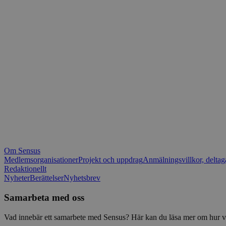
_fbp
.spot
mtm_consent_rem
__Secure-ROLLOU
matomo_ignore
VISITOR_PRIVACY_
matomo_sessid
YSC
_pk_ses
IDE
_ga_1RP1H45CK4
Om Sensus
tf_respondent_cc
Medlemsorganisationer
Projekt och uppdrag
Anmälningsvillkor, deltag
Redaktionellt
Nyheter
Berättelser
Nyhetsbrev
attribution_user_id
Samarbeta med oss
AWSALBTGCORS
Vad innebär ett samarbete med Sensus? Här kan du läsa mer om hur vi