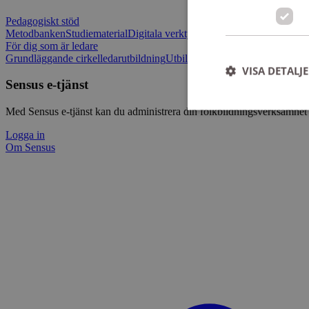
Pedagogiskt stöd
Metodbanken
Studiematerial
Digitala verktygslådan
Vilja mötas - Sensu
För dig som är ledare
Grundläggande cirkelledarutbildning
Utbildningar
Om Sensus e-tjänst
L
VISA DETALJ
Sensus e-tjänst
Med Sensus e-tjänst kan du administrera din folkbildningsverksamhet p
Logga in
Om Sensus
Strikt nödvändiga ka
användas ordentligt 
Namn
ep201
CookieScriptConse
csrftoken