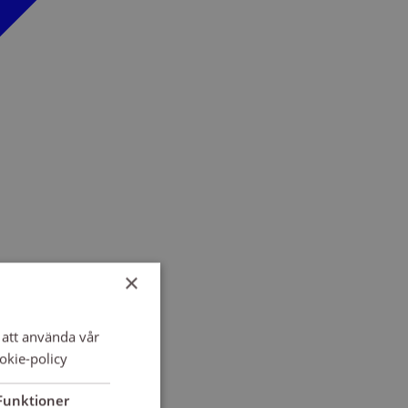
×
att använda vår
okie-policy
Funktioner