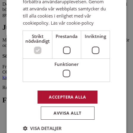
förbättra användarupplevelsen. Genom
Den som söker en upplevelse som verkligen kan fånga julens magi
att använda vår webbplats samtycker du
bör inte missa inte denna julkonsert. Det blir en kväll med musik,
gemenskap och kanske en överraskning eller två.
till alla cookies i enlighet med vår
cookiepolicy.
Läs vår cookie-policy
Julkonsert med bröderna Rongedal
Strikt
Prestanda
Inriktning
Med musiker och körerna Kronokören, VÄSingErs, Väse kyrkokör
nödvändigt
och Fågelvikskören.
Söndag 17/12 kl 17.00, insläpp fr 16.30
Funktioner
Fri entré men skänk gärna en gåva till Act Svenska kyrkan.
Obs: Boka din plats via pastoratsexpeditionen: 054-141400 eller
karlstads.pastorat@svenskakyrkan.se
. Max 5 biljetter/person.
Relaterat
ACCEPTERA ALLA
Fler nyheter
AVVISA ALLT
VISA DETALJER