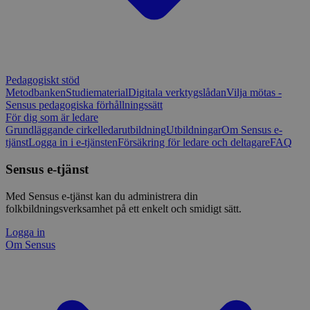
Pedagogiskt stöd
Metodbanken
Studiematerial
Digitala verktygslådan
Vilja mötas -
Sensus pedagogiska förhållningssätt
För dig som är ledare
Grundläggande cirkelledarutbildning
Utbildningar
Om Sensus e-
tjänst
Logga in i e-tjänsten
Försäkring för ledare och deltagare
FAQ
Sensus e-tjänst
Med Sensus e-tjänst kan du administrera din
folkbildningsverksamhet på ett enkelt och smidigt sätt.
Logga in
Om Sensus