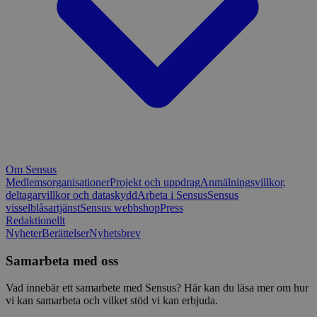
Om Sensus
Medlemsorganisationer
Projekt och uppdrag
Anmälningsvillkor,
deltagarvillkor och dataskydd
Arbeta i Sensus
Sensus
visselblåsartjänst
Sensus webbshop
Press
Redaktionellt
Nyheter
Berättelser
Nyhetsbrev
Samarbeta med oss
Vad innebär ett samarbete med Sensus? Här kan du läsa mer om hur
vi kan samarbeta och vilket stöd vi kan erbjuda.