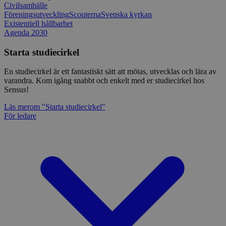
Civilsamhälle
Föreningsutveckling
Scouterna
Svenska kyrkan
Existentiell hållbarhet
Agenda 2030
Starta studiecirkel
En studiecirkel är ett fantastiskt sätt att mötas, utvecklas och lära av
varandra. Kom igång snabbt och enkelt med er studiecirkel hos
Sensus!
Läs mer
om "Starta studiecirkel"
För ledare