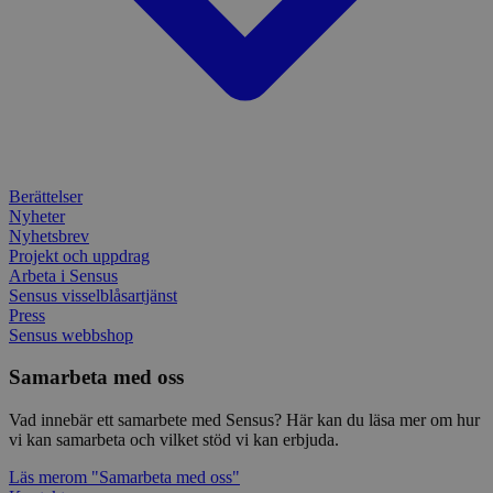
webbp
inbä
enkät
IDE
1 år
Denn
Google LLC
attribution_user_id
1 år
Denna 
av D
Typeform
.doubleclick.net
Typef
utfö
.typeform.com
använd
hur 
använ
anv
webbp
web
enkät
even
slut
ha s
AWSALBTGCORS
7 dagar
Denna 
Amazon Web
bes
Typef
Services, Inc.
Berättelser
webb
använd
form.typeform.com
Nyheter
använ
webbp
Nyhetsbrev
enkät
Projekt och uppdrag
Arbeta i Sensus
_ga
1 år 1
Detta
Google LLC
månad
assoc
Sensus visselblåsartjänst
.sensus.se
Univer
Press
en vik
Sensus webbshop
Googl
analys
använd
Samarbeta med oss
unika
tillde
gener
Vad innebär ett samarbete med Sensus? Här kan du läsa mer om hur
klient
vi kan samarbeta och vilket stöd vi kan erbjuda.
i varj
webbp
Läs mer
om "Samarbeta med oss"
att be