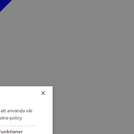
×
att använda vår
okie-policy
Funktioner