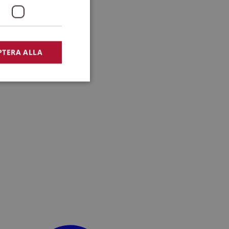
PTERA ALLA
bbplatsen kan inte
lansering,
missbruk.
nsten för att komma
r nödvändigt att
t.
lingsplattform för
plats mot en viss