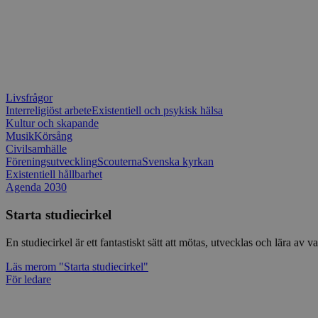
Livsfrågor
Interreligiöst arbete
Existentiell och psykisk hälsa
Kultur och skapande
Musik
Körsång
Civilsamhälle
Föreningsutveckling
Scouterna
Svenska kyrkan
Existentiell hållbarhet
Agenda 2030
Starta studiecirkel
En studiecirkel är ett fantastiskt sätt att mötas, utvecklas och lära a
Läs mer
om "Starta studiecirkel"
För ledare