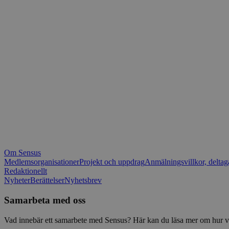
_fbp
.spot
mtm_consent_rem
__Secure-ROLLOU
matomo_ignore
VISITOR_PRIVACY_
matomo_sessid
YSC
_pk_ses
IDE
_ga_1RP1H45CK4
Om Sensus
tf_respondent_cc
Medlemsorganisationer
Projekt och uppdrag
Anmälningsvillkor, deltag
Redaktionellt
Nyheter
Berättelser
Nyhetsbrev
attribution_user_id
Samarbeta med oss
AWSALBTGCORS
Vad innebär ett samarbete med Sensus? Här kan du läsa mer om hur vi