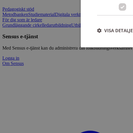
Pedagogiskt stöd
Metodbanken
Studiematerial
Digitala verktygslådan
Vilja mötas - Sensu
För dig som är ledare
Grundläggande cirkelledarutbildning
Utbildningar
Om Sensus e-tjänst
L
VISA DETALJ
Sensus e-tjänst
Med Sensus e-tjänst kan du administrera din folkbildningsverksamhet p
Logga in
Om Sensus
Strikt nödvändiga ka
användas ordentligt 
Namn
ep201
CookieScriptConse
csrftoken