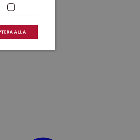
PTERA ALLA
bbplatsen kan inte
lansering,
missbruk.
nsten för att komma
r nödvändigt att
t.
lingsplattform för
plats mot en viss