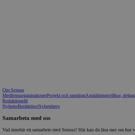
_fbp
.spot
mtm_consent_rem
__Secure-ROLLOU
matomo_ignore
VISITOR_PRIVACY_
matomo_sessid
YSC
_pk_ses
IDE
_ga_1RP1H45CK4
Om Sensus
tf_respondent_cc
Medlemsorganisationer
Projekt och uppdrag
Anmälningsvillkor, deltag
Redaktionellt
Nyheter
Berättelser
Nyhetsbrev
attribution_user_id
Samarbeta med oss
AWSALBTGCORS
Vad innebär ett samarbete med Sensus? Här kan du läsa mer om hur vi