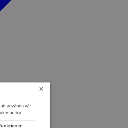
×
att använda vår
okie-policy
Funktioner