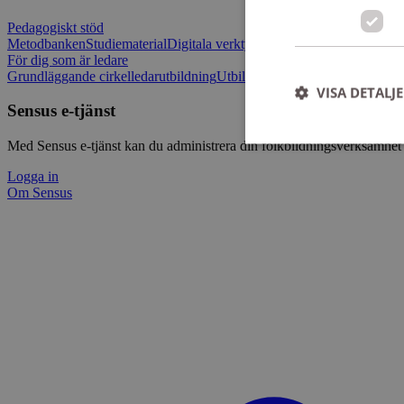
Pedagogiskt stöd
Metodbanken
Studiematerial
Digitala verktygslådan
Vilja mötas - Sensu
För dig som är ledare
Grundläggande cirkelledarutbildning
Utbildningar
Om Sensus e-tjänst
L
VISA DETALJ
Sensus e-tjänst
Med Sensus e-tjänst kan du administrera din folkbildningsverksamhet p
Logga in
Om Sensus
Strikt nödvändiga ka
användas ordentligt 
Namn
ep201
CookieScriptConse
csrftoken