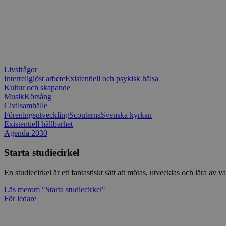
Livsfrågor
Interreligiöst arbete
Existentiell och psykisk hälsa
Kultur och skapande
Musik
Körsång
Civilsamhälle
Föreningsutveckling
Scouterna
Svenska kyrkan
Existentiell hållbarhet
Agenda 2030
Starta studiecirkel
En studiecirkel är ett fantastiskt sätt att mötas, utvecklas och lära a
Läs mer
om "Starta studiecirkel"
För ledare