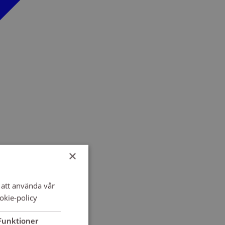
×
att använda vår
okie-policy
Funktioner