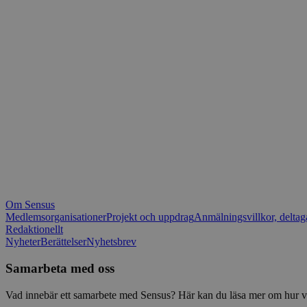
_fbp
.spot
mtm_consent_rem
__Secure-ROLLOU
matomo_ignore
VISITOR_PRIVACY_
matomo_sessid
YSC
_pk_ses
IDE
_ga_1RP1H45CK4
Om Sensus
tf_respondent_cc
Medlemsorganisationer
Projekt och uppdrag
Anmälningsvillkor, deltag
Redaktionellt
Nyheter
Berättelser
Nyhetsbrev
attribution_user_id
Samarbeta med oss
AWSALBTGCORS
Vad innebär ett samarbete med Sensus? Här kan du läsa mer om hur vi