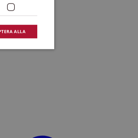
PTERA ALLA
bbplatsen kan inte
lansering,
missbruk.
nsten för att komma
r nödvändigt att
t.
lingsplattform för
plats mot en viss