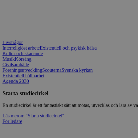
Livsfrågor
Interreligiöst arbete
Existentiell och psykisk hälsa
Kultur och skapande
Musik
Körsång
Civilsamhälle
Föreningsutveckling
Scouterna
Svenska kyrkan
Existentiell hållbarhet
Agenda 2030
Starta studiecirkel
En studiecirkel är ett fantastiskt sätt att mötas, utvecklas och lära a
Läs mer
om "Starta studiecirkel"
För ledare