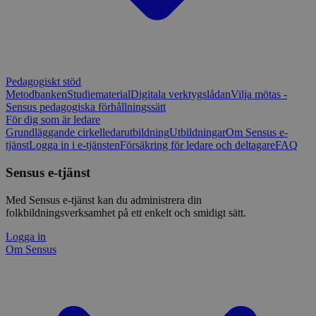
Pedagogiskt stöd
Metodbanken
Studiematerial
Digitala verktygslådan
Vilja mötas -
Sensus pedagogiska förhållningssätt
För dig som är ledare
Grundläggande cirkelledarutbildning
Utbildningar
Om Sensus e-
tjänst
Logga in i e-tjänsten
Försäkring för ledare och deltagare
FAQ
Sensus e-tjänst
Med Sensus e-tjänst kan du administrera din
folkbildningsverksamhet på ett enkelt och smidigt sätt.
Logga in
Om Sensus