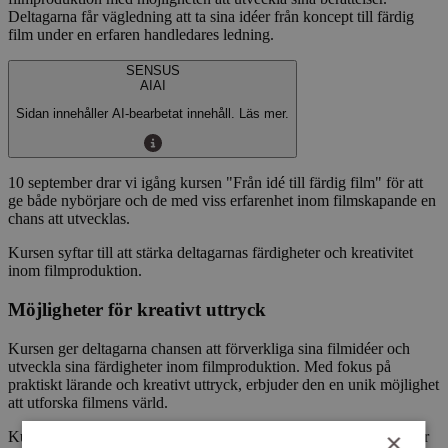
Deltagarna får vägledning att ta sina idéer från koncept till färdig
film under en erfaren handledares ledning.
SENSUS
AI
AI
Sidan innehåller AI-bearbetat innehåll. Läs mer.
10 september drar vi igång kursen "Från idé till färdig film" för att
ge både nybörjare och de med viss erfarenhet inom filmskapande en
chans att utvecklas.
Kursen syftar till att stärka deltagarnas färdigheter och kreativitet
inom filmproduktion.
Möjligheter för kreativt uttryck
Kursen ger deltagarna chansen att förverkliga sina filmidéer och
utveckla sina färdigheter inom filmproduktion. Med fokus på
praktiskt lärande och kreativt uttryck, erbjuder den en unik möjlighet
att utforska filmens värld.
×
Kursen är utformad för att göra kultur och utbildning tillgänglig för