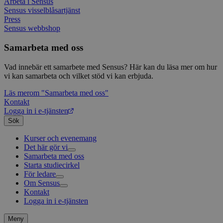
Arbeta i Sensus
unika
tillde
Sensus visselblåsartjänst
gener
Press
klient
Sensus webbshop
i varj
webbp
att be
Samarbeta med oss
sessi
för
webbp
Vad innebär ett samarbete med Sensus? Här kan du läsa mer om hur
vi kan samarbeta och vilket stöd vi kan erbjuda.
_pk_ses.1.c859
www.sensus.se
30
Det h
minuter
associ
Läs mer
om "Samarbeta med oss"
platt
källk
Kontakt
för at
Logga in i e-tjänsten
att sp
Sök
betee
webbp
är en 
Kurser och evenemang
prefix
Det här gör vi
kort s
Samarbeta med oss
Livsfrågor
bokstä
refer
Starta studiecirkel
Kultur och skapande
Interreligiöst arbete
instäl
För ledare
Civilsamhälle
Existentiell och psykisk hälsa
Musik
Om Sensus
Existentiell hållbarhet
Grundläggande cirkelledarutbildning
Körsång
Föreningsutveckling
mtm_consent
1 år 1
Cooki
InnoCraft Ltd
månad
utgång
Kontakt
Utbildningar
Berättelser
Scouterna
Agenda 2030
www.sensus.se
komma
Logga in i e-tjänsten
Sensus e-tjänst
Nyheter
Svenska kyrkan
gav si
Metodbanken
Nyhetsbrev
Försäkring för ledare och deltagare
Projekt och uppdrag
Meny
mtm_cookie_consent
www.sensus.se
1 år 1
Cooki