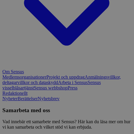
Om Sensus
Medlemsorganisationer
Projekt och uppdrag
Anmälningsvillkor,
deltagarvillkor och dataskydd
Arbeta i Sensus
Sensus
visselblåsartjänst
Sensus webbshop
Press
Redaktionellt
Nyheter
Berättelser
Nyhetsbrev
Samarbeta med oss
Vad innebär ett samarbete med Sensus? Här kan du läsa mer om hur
vi kan samarbeta och vilket stöd vi kan erbjuda.