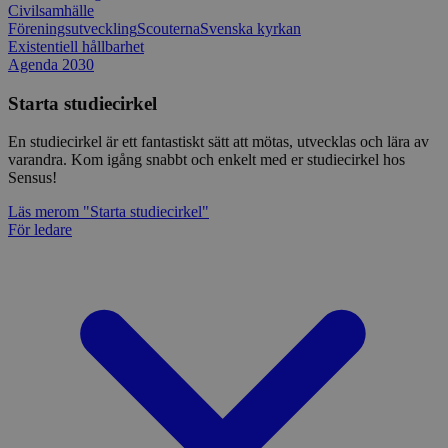
Civilsamhälle
Föreningsutveckling
Scouterna
Svenska kyrkan
Existentiell hållbarhet
Agenda 2030
Starta studiecirkel
En studiecirkel är ett fantastiskt sätt att mötas, utvecklas och lära av
varandra. Kom igång snabbt och enkelt med er studiecirkel hos
Sensus!
Läs mer
om "Starta studiecirkel"
För ledare