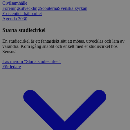
Civilsamhälle
Föreningsutveckling
Scouterna
Svenska kyrkan
Existentiell hållbarhet
Agenda 2030
Starta studiecirkel
En studiecirkel är ett fantastiskt sätt att mötas, utvecklas och lära av
varandra. Kom igång snabbt och enkelt med er studiecirkel hos
Sensus!
Läs mer
om "Starta studiecirkel"
För ledare