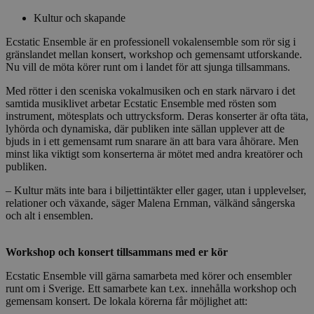
Kultur och skapande
Ecstatic Ensemble är en professionell vokalensemble som rör sig i
gränslandet mellan konsert, workshop och gemensamt utforskande.
Nu vill de möta körer runt om i landet för att sjunga tillsammans.
Med rötter i den sceniska vokalmusiken och en stark närvaro i det
samtida musiklivet arbetar Ecstatic Ensemble med rösten som
instrument, mötesplats och uttrycksform. Deras konserter är ofta täta,
lyhörda och dynamiska, där publiken inte sällan upplever att de
bjuds in i ett gemensamt rum snarare än att bara vara åhörare. Men
minst lika viktigt som konserterna är mötet med andra kreatörer och
publiken.
– Kultur mäts inte bara i biljettintäkter eller gager, utan i upplevelser,
relationer och växande, säger Malena Ernman, välkänd sångerska
och alt i ensemblen.
Workshop och konsert tillsammans med er kör
Ecstatic Ensemble vill gärna samarbeta med körer och ensembler
runt om i Sverige. Ett samarbete kan t.ex. innehålla workshop och
gemensam konsert. De lokala körerna får möjlighet att: