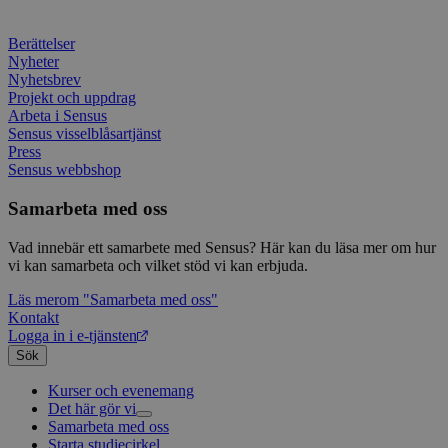
minuter
associ
platt
källk
Berättelser
för at
Nyheter
att sp
betee
Nyhetsbrev
webbp
Projekt och uppdrag
är en 
Arbeta i Sensus
prefix
kort s
Sensus visselblåsartjänst
bokstä
Press
refer
Sensus webbshop
instäl
mtm_consent
1 år 1
Cooki
InnoCraft Ltd
Samarbeta med oss
månad
utgång
www.sensus.se
komma
gav si
Vad innebär ett samarbete med Sensus? Här kan du läsa mer om hur
vi kan samarbeta och vilket stöd vi kan erbjuda.
mtm_cookie_consent
www.sensus.se
1 år 1
Cooki
månad
utgång
Läs mer
om "Samarbeta med oss"
komma
gav el
Kontakt
samty
Logga in i e-tjänsten
Sök
_pk_id.1.c859
www.sensus.se
1 år
Det h
associ
platt
Kurser och evenemang
källk
Det här gör vi
för at
Samarbeta med oss
Livsfrågor
att sp
betee
Starta studiecirkel
Kultur och skapande
Interreligiöst arbete