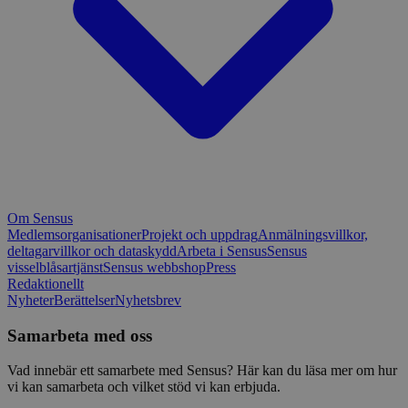
Om Sensus
Medlemsorganisationer
Projekt och uppdrag
Anmälningsvillkor,
deltagarvillkor och dataskydd
Arbeta i Sensus
Sensus
visselblåsartjänst
Sensus webbshop
Press
Redaktionellt
Nyheter
Berättelser
Nyhetsbrev
Samarbeta med oss
Vad innebär ett samarbete med Sensus? Här kan du läsa mer om hur
vi kan samarbeta och vilket stöd vi kan erbjuda.