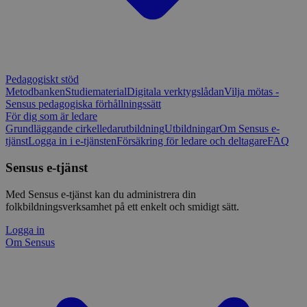
Pedagogiskt stöd
Metodbanken
Studiematerial
Digitala verktygslådan
Vilja mötas -
Sensus pedagogiska förhållningssätt
För dig som är ledare
Grundläggande cirkelledarutbildning
Utbildningar
Om Sensus e-
tjänst
Logga in i e-tjänsten
Försäkring för ledare och deltagare
FAQ
Sensus e-tjänst
Med Sensus e-tjänst kan du administrera din
folkbildningsverksamhet på ett enkelt och smidigt sätt.
Logga in
Om Sensus