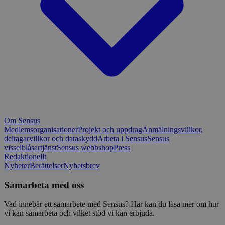
Om Sensus
Medlemsorganisationer
Projekt och uppdrag
Anmälningsvillkor,
deltagarvillkor och dataskydd
Arbeta i Sensus
Sensus
visselblåsartjänst
Sensus webbshop
Press
Redaktionellt
Nyheter
Berättelser
Nyhetsbrev
Samarbeta med oss
Vad innebär ett samarbete med Sensus? Här kan du läsa mer om hur
vi kan samarbeta och vilket stöd vi kan erbjuda.