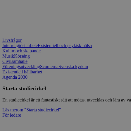
Livsfrågor
Interreligiöst arbete
Existentiell och psykisk hälsa
Kultur och skapande
Musik
Körsång
Civilsamhälle
Föreningsutveckling
Scouterna
Svenska kyrkan
Existentiell hållbarhet
Agenda 2030
Starta studiecirkel
En studiecirkel är ett fantastiskt sätt att mötas, utvecklas och lära a
Läs mer
om "Starta studiecirkel"
För ledare