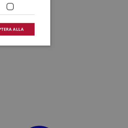
PTERA ALLA
bbplatsen kan inte
lansering,
missbruk.
nsten för att komma
r nödvändigt att
t.
lingsplattform för
plats mot en viss