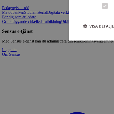
Pedagogiskt stöd
Metodbanken
Studiematerial
Digitala verktygslådan
Vilja mötas - Sensu
För dig som är ledare
Grundläggande cirkelledarutbildning
Utbildningar
Om Sensus e-tjänst
L
VISA DETALJ
Sensus e-tjänst
Med Sensus e-tjänst kan du administrera din folkbildningsverksamhet p
Logga in
Om Sensus
Strikt nödvändiga ka
användas ordentligt 
Namn
ep201
CookieScriptConse
csrftoken