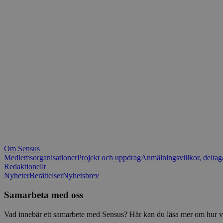
_fbp
.spot
mtm_consent_rem
__Secure-ROLLOU
matomo_ignore
VISITOR_PRIVACY_
matomo_sessid
YSC
_pk_ses
IDE
_ga_1RP1H45CK4
Om Sensus
tf_respondent_cc
Medlemsorganisationer
Projekt och uppdrag
Anmälningsvillkor, deltag
Redaktionellt
Nyheter
Berättelser
Nyhetsbrev
attribution_user_id
Samarbeta med oss
AWSALBTGCORS
Vad innebär ett samarbete med Sensus? Här kan du läsa mer om hur vi