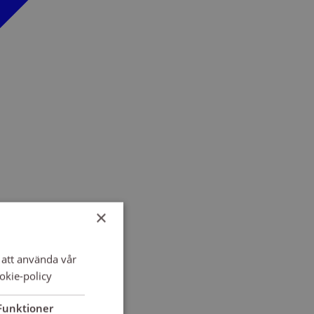
×
att använda vår
okie-policy
Funktioner