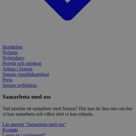
webbp
inbä
enkät
IDE
1 år
Denn
Google LLC
attribution_user_id
1 år
Denna 
av D
Typeform
.doubleclick.net
Typef
utfö
.typeform.com
använd
hur 
använ
anv
webbp
web
enkät
even
slut
ha s
AWSALBTGCORS
7 dagar
Denna 
Amazon Web
Berättelser
bes
Typef
Services, Inc.
webb
använd
Nyheter
form.typeform.com
använ
Nyhetsbrev
webbp
Projekt och uppdrag
enkät
Arbeta i Sensus
_ga
1 år 1
Detta
Google LLC
Sensus visselblåsartjänst
månad
assoc
.sensus.se
Press
Univer
Sensus webbshop
en vik
Googl
analys
Samarbeta med oss
använd
unika
tillde
Vad innebär ett samarbete med Sensus? Här kan du läsa mer om hur
gener
vi kan samarbeta och vilket stöd vi kan erbjuda.
klient
i varj
Läs mer
om "Samarbeta med oss"
webbp
att be
Kontakt
sessi
Logga in i e-tjänsten