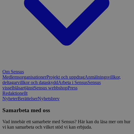
Om Sensus
Medlemsorganisationer
Projekt och uppdrag
Anmälningsvillkor,
deltagarvillkor och dataskydd
Arbeta i Sensus
Sensus
visselblåsartjänst
Sensus webbshop
Press
Redaktionellt
Nyheter
Berättelser
Nyhetsbrev
Samarbeta med oss
Vad innebär ett samarbete med Sensus? Här kan du läsa mer om hur
vi kan samarbeta och vilket stöd vi kan erbjuda.