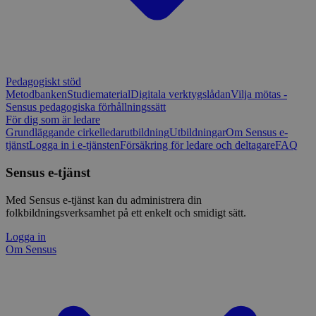
Pedagogiskt stöd
Metodbanken
Studiematerial
Digitala verktygslådan
Vilja mötas -
Sensus pedagogiska förhållningssätt
För dig som är ledare
Grundläggande cirkelledarutbildning
Utbildningar
Om Sensus e-
tjänst
Logga in i e-tjänsten
Försäkring för ledare och deltagare
FAQ
Sensus e-tjänst
Med Sensus e-tjänst kan du administrera din
folkbildningsverksamhet på ett enkelt och smidigt sätt.
Logga in
Om Sensus