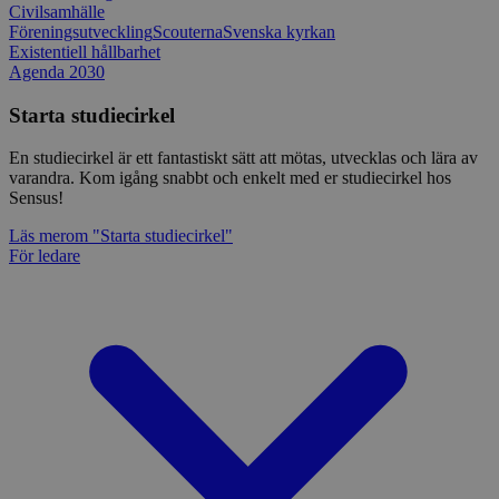
Civilsamhälle
Föreningsutveckling
Scouterna
Svenska kyrkan
Existentiell hållbarhet
Agenda 2030
Starta studiecirkel
En studiecirkel är ett fantastiskt sätt att mötas, utvecklas och lära av
varandra. Kom igång snabbt och enkelt med er studiecirkel hos
Sensus!
Läs mer
om "Starta studiecirkel"
För ledare