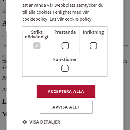
att använda vår webbplats samtycker du
Kostnadsfritt
till alla cookies i enlighet med vår
cookiepolicy.
Läs vår cookie-policy
Antal platser kvar
Strikt
Prestanda
Inriktning
Gott om platser kvar
nödvändigt
Det här är kören för dig som vill komma igång att sjunga och kanske
har funderat länge på det. Du får lära dig lite sångteknik,
andningsövningar och generellt hur man kommer igång med sin
Funktioner
röst. Musiken kan till exempel vara Evert Taube, Ted Gärdestad och
gospel.
#hittaenkör
Arrangemangsid:
1661283
ACCEPTERA ALLA
Ledare
AVVISA ALLT
Mats Åhlund
VISA DETALJER
Organist i Mjölby församling.