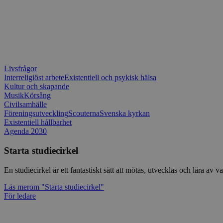
Livsfrågor
Interreligiöst arbete
Existentiell och psykisk hälsa
Kultur och skapande
Musik
Körsång
Civilsamhälle
Föreningsutveckling
Scouterna
Svenska kyrkan
Existentiell hållbarhet
Agenda 2030
Starta studiecirkel
En studiecirkel är ett fantastiskt sätt att mötas, utvecklas och lära a
Läs mer
om "Starta studiecirkel"
För ledare