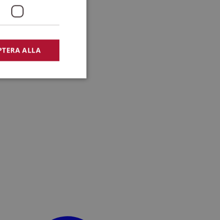
PTERA ALLA
bbplatsen kan inte
lansering,
missbruk.
nsten för att komma
r nödvändigt att
t.
lingsplattform för
plats mot en viss