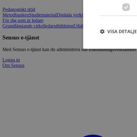
Pedagogiskt stöd
Metodbanken
Studiematerial
Digitala verktygslådan
Vilja mötas - Sensu
För dig som är ledare
Grundläggande cirkelledarutbildning
Utbildningar
Om Sensus e-tjänst
L
VISA DETALJ
Sensus e-tjänst
Med Sensus e-tjänst kan du administrera din folkbildningsverksamhet p
Logga in
Om Sensus
Strikt nödvändiga ka
användas ordentligt 
Namn
ep201
CookieScriptConse
csrftoken