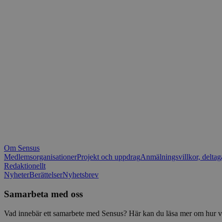
_fbp
.spot
mtm_consent_rem
__Secure-ROLLOU
matomo_ignore
VISITOR_PRIVACY_
matomo_sessid
YSC
_pk_ses
IDE
_ga_1RP1H45CK4
Om Sensus
tf_respondent_cc
Medlemsorganisationer
Projekt och uppdrag
Anmälningsvillkor, deltag
Redaktionellt
Nyheter
Berättelser
Nyhetsbrev
attribution_user_id
Samarbeta med oss
AWSALBTGCORS
Vad innebär ett samarbete med Sensus? Här kan du läsa mer om hur vi