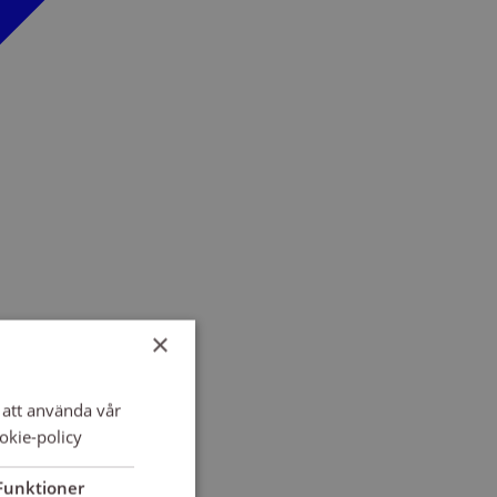
×
att använda vår
okie-policy
Funktioner