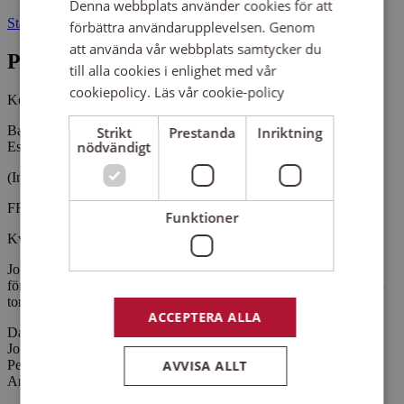
Denna webbplats använder cookies för att
Stationsvägen 16 71694 MULLHYTTAN
förbättra användarupplevelsen. Genom
att använda vår webbplats samtycker du
Pris
till alla cookies i enlighet med vår
cookiepolicy.
Läs vår cookie-policy
Kostnadsfritt
Bageriets surdegspizza från kl 17.
Strikt
Prestanda
Inriktning
nödvändigt
Espresso, utebrasa, marshmallows & skönt häng.
(Inomhus vid regn)
FRI ENTRÉ
Funktioner
Kvällens konsert: THE HILLBILLY BROTHERS
Johan Åsgrim och Daniel Bergemalm från Örebro återvänder med
förstärkning, i år med classic country varvat med nyare americana-
tongångar av t.ex Chris Stapleton.
ACCEPTERA ALLA
Daniel Bergemalm - gitarr & sång
Johan Åsgrim - gitarr & sång
Per Åsell - trummor
AVVISA ALLT
Anders Höjd - bas