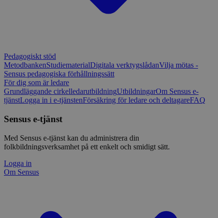
Pedagogiskt stöd
Metodbanken
Studiematerial
Digitala verktygslådan
Vilja mötas -
Sensus pedagogiska förhållningssätt
För dig som är ledare
Grundläggande cirkelledarutbildning
Utbildningar
Om Sensus e-
tjänst
Logga in i e-tjänsten
Försäkring för ledare och deltagare
FAQ
Sensus e-tjänst
Med Sensus e-tjänst kan du administrera din
folkbildningsverksamhet på ett enkelt och smidigt sätt.
Logga in
Om Sensus