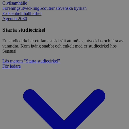
Civilsamhälle
Föreningsutveckling
Scouterna
Svenska kyrkan
Existentiell hållbarhet
Agenda 2030
Starta studiecirkel
En studiecirkel är ett fantastiskt sätt att mötas, utvecklas och lära av
varandra. Kom igång snabbt och enkelt med er studiecirkel hos
Sensus!
Läs mer
om "Starta studiecirkel"
För ledare