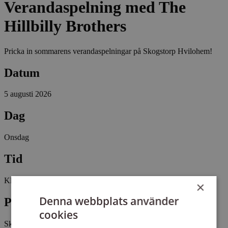
Verandaspelning med The
Hillbilly Brothers
Pricka in sommarens verandaspelningar på Skogstorp Hvilohem!
Datum
5 augusti 2026
Dag
Onsdag
Tid
Kl 18:00 - 20:00
×
Denna webbplats använder
Plats
cookies
Skogstorp Hvilohem