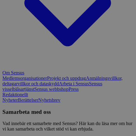
Om Sensus
Medlemsorganisationer
Projekt och uppdrag
Anmälningsvillkor,
deltagarvillkor och dataskydd
Arbeta i Sensus
Sensus
visselblåsartjänst
Sensus webbshop
Press
Redaktionellt
Nyheter
Berättelser
Nyhetsbrev
Samarbeta med oss
Vad innebär ett samarbete med Sensus? Här kan du läsa mer om hur
vi kan samarbeta och vilket stöd vi kan erbjuda.