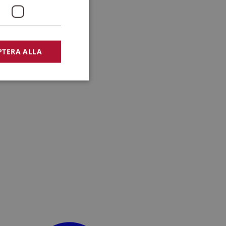
PTERA ALLA
bbplatsen kan inte
lansering,
missbruk.
nsten för att komma
r nödvändigt att
t.
lingsplattform för
plats mot en viss