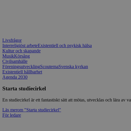
Livsfrågor
Interreligiöst arbete
Existentiell och psykisk hälsa
Kultur och skapande
Musik
Körsång
Civilsamhälle
Föreningsutveckling
Scouterna
Svenska kyrkan
Existentiell hållbarhet
Agenda 2030
Starta studiecirkel
En studiecirkel är ett fantastiskt sätt att mötas, utvecklas och lära a
Läs mer
om "Starta studiecirkel"
För ledare