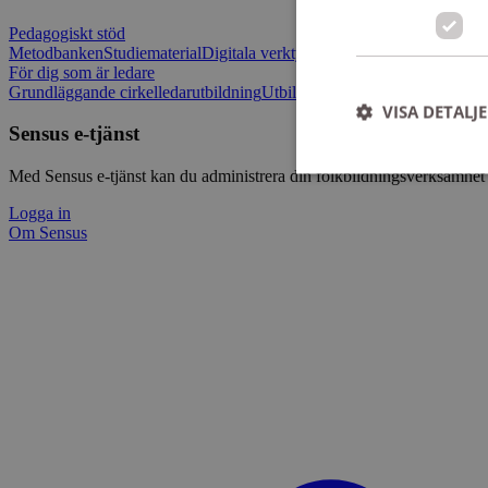
Pedagogiskt stöd
Metodbanken
Studiematerial
Digitala verktygslådan
Vilja mötas - Sensu
För dig som är ledare
Grundläggande cirkelledarutbildning
Utbildningar
Om Sensus e-tjänst
L
VISA DETALJ
Sensus e-tjänst
Med Sensus e-tjänst kan du administrera din folkbildningsverksamhet p
Logga in
Om Sensus
Strikt nödvändiga ka
användas ordentligt 
Namn
ep201
CookieScriptConse
csrftoken