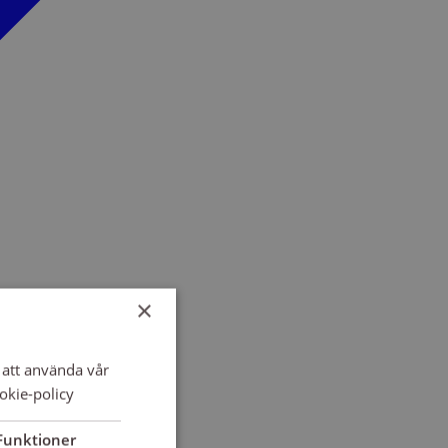
×
att använda vår
okie-policy
Funktioner