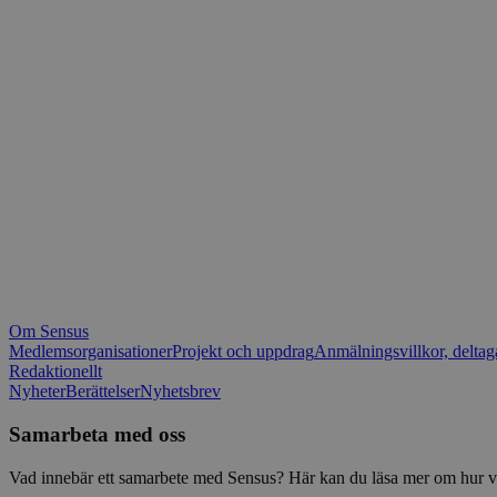
_fbp
.spot
mtm_consent_rem
__Secure-ROLLOU
matomo_ignore
VISITOR_PRIVACY_
matomo_sessid
YSC
_pk_ses
IDE
_ga_1RP1H45CK4
Om Sensus
tf_respondent_cc
Medlemsorganisationer
Projekt och uppdrag
Anmälningsvillkor, deltag
Redaktionellt
Nyheter
Berättelser
Nyhetsbrev
attribution_user_id
Samarbeta med oss
AWSALBTGCORS
Vad innebär ett samarbete med Sensus? Här kan du läsa mer om hur vi