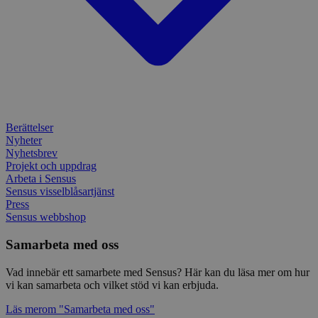
sessi
för
webbp
_pk_ses.1.c859
www.sensus.se
30
Det h
minuter
associ
platt
källk
för at
att sp
betee
webbp
är en 
Berättelser
prefix
Nyheter
kort s
bokstä
Nyhetsbrev
refer
Projekt och uppdrag
instäl
Arbeta i Sensus
Sensus visselblåsartjänst
mtm_consent
1 år 1
Cooki
InnoCraft Ltd
månad
utgång
www.sensus.se
Press
komma
Sensus webbshop
gav si
mtm_cookie_consent
www.sensus.se
1 år 1
Cooki
Samarbeta med oss
månad
utgång
komma
Vad innebär ett samarbete med Sensus? Här kan du läsa mer om hur
gav el
samty
vi kan samarbeta och vilket stöd vi kan erbjuda.
_pk_id.1.c859
www.sensus.se
1 år
Det h
Läs mer
om "Samarbeta med oss"
associ