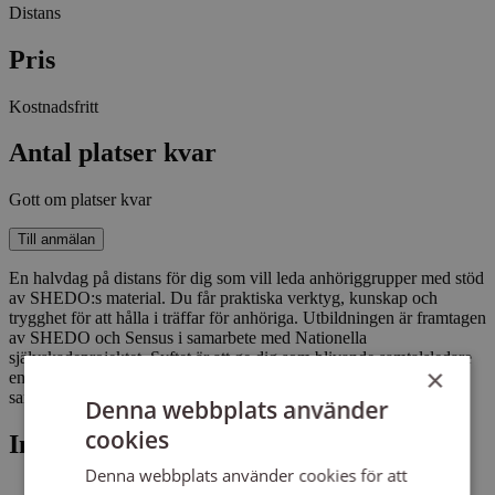
Distans
Pris
Kostnadsfritt
Antal platser kvar
Gott om platser kvar
Till anmälan
En halvdag på distans för dig som vill leda anhöriggrupper med stöd
av SHEDO:s material. Du får praktiska verktyg, kunskap och
trygghet för att hålla i träffar för anhöriga. Utbildningen är framtagen
av SHEDO och Sensus i samarbete med Nationella
självskadeprojektet. Syftet är att ge dig som blivande samtalsledare
×
en tydlig struktur och metoder för att kunna erbjuda ett
sammanhållet stöd till anhöriga i mindre grupper.
Denna webbplats använder
cookies
Innehåll
Denna webbplats använder cookies för att
anhörigas hälsa och behov