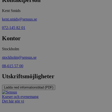
fungerar k
csrftoken
www.sensus.se
12
Denna coo
Kent Smids
månader
till Djang
Google
4 dagar
webbutvec
Privacy Policy
för Pytho
kent.smids@sensus.se
utformad 
en webbpl
072-145 82 01
typ av pr
på webbfo
Kontor
_splunk_rum_sid
sensus.wufoo.com
15
Denna coo
minuter
Wufoo fö
belastnin
Stockholm
webbplats
förhindra
webbplats
stockholm@sensus.se
Storage declaration
08-615 57 00
Storage
Utskriftsmöjligheter
Namn
Beskrivning
type
lastExternalReferrerTime
Local
Ladda ned informationsblad (PDF)
storage
lastExternalReferrer
Local
Kurser och evenemang
storage
Det här gör vi