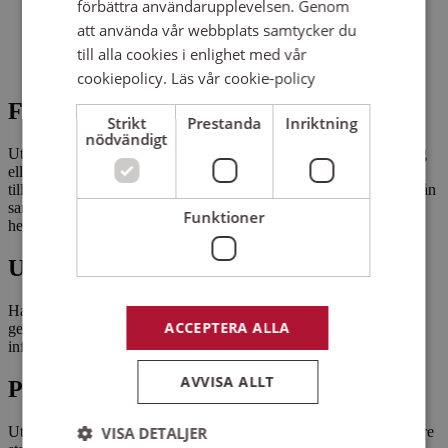
förbättra användarupplevelsen. Genom
kunskap om självskadebeteende
att använda vår webbplats samtycker du
samtalsmetodik och gruppledning
känslohantering och bemötande
till alla cookies i enlighet med vår
reflektion och erfarenhetsutbyte
cookiepolicy.
Läs vår cookie-policy
För vem
Strikt
Prestanda
Inriktning
nödvändigt
Utbildningen vänder sig till dig som arbetar inom vård och omsorg
eller har närliggande uppdrag. Intresse för samtalsledning och stöd
till anhöriga är viktigt. Vi rekommenderar att minst två personer från
samma verksamhet deltar för att underlätta införandet på
Funktioner
hemmaplan.
Upplägg och format
Halvdag på distans via Zoom med korta pass, gemensamma
ACCEPTERA ALLA
genomgångar och gruppdiskussioner. Kursmaterial skickas hem
inför start. Zoomlänk skickas ut i god tid via e-post.
AVVISA ALLT
Pris och anmälan
VISA DETALJER
Utbildningen är kostnadsfri. Vid avbokning senare än en vecka före