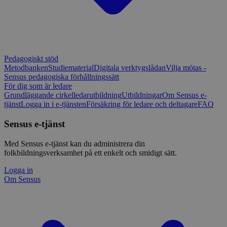
Pedagogiskt stöd
Metodbanken
Studiematerial
Digitala verktygslådan
Vilja mötas -
Sensus pedagogiska förhållningssätt
För dig som är ledare
Grundläggande cirkelledarutbildning
Utbildningar
Om Sensus e-
tjänst
Logga in i e-tjänsten
Försäkring för ledare och deltagare
FAQ
Sensus e-tjänst
Med Sensus e-tjänst kan du administrera din
folkbildningsverksamhet på ett enkelt och smidigt sätt.
Logga in
Om Sensus