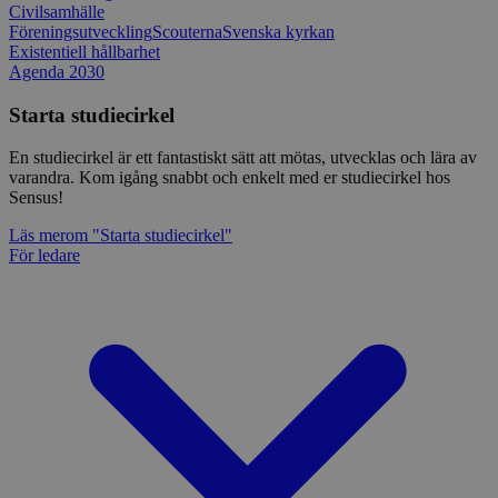
Civilsamhälle
Föreningsutveckling
Scouterna
Svenska kyrkan
Existentiell hållbarhet
Agenda 2030
Starta studiecirkel
En studiecirkel är ett fantastiskt sätt att mötas, utvecklas och lära av
varandra. Kom igång snabbt och enkelt med er studiecirkel hos
Sensus!
Läs mer
om "Starta studiecirkel"
För ledare