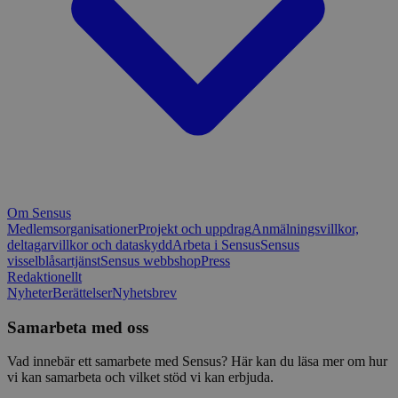
Om Sensus
Medlemsorganisationer
Projekt och uppdrag
Anmälningsvillkor,
deltagarvillkor och dataskydd
Arbeta i Sensus
Sensus
visselblåsartjänst
Sensus webbshop
Press
Redaktionellt
Nyheter
Berättelser
Nyhetsbrev
Samarbeta med oss
Vad innebär ett samarbete med Sensus? Här kan du läsa mer om hur
vi kan samarbeta och vilket stöd vi kan erbjuda.