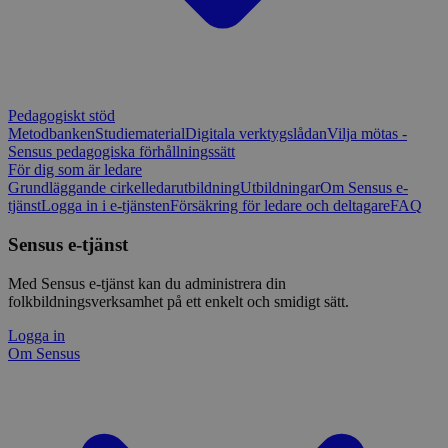
Pedagogiskt stöd
Metodbanken
Studiematerial
Digitala verktygslådan
Vilja mötas -
Sensus pedagogiska förhållningssätt
För dig som är ledare
Grundläggande cirkelledarutbildning
Utbildningar
Om Sensus e-
tjänst
Logga in i e-tjänsten
Försäkring för ledare och deltagare
FAQ
Sensus e-tjänst
Med Sensus e-tjänst kan du administrera din
folkbildningsverksamhet på ett enkelt och smidigt sätt.
Logga in
Om Sensus