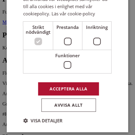
till alla cookies i enlighet med vår
Funktionsrätt Umeå
cookiepolicy.
Läs vår cookie-policy
Mariehemsvägen 7N 90654 UMEÅ
Strikt
Prestanda
Inriktning
nödvändigt
Pris
Kostnadsfritt
Funktioner
Antal platser kvar
Fler än 5 platser kvar
Vi varvar klokheter med skratt, rörelse, avslappning, samtal och fika.
ACCEPTERA ALLA
Anmäl dig till Carola Hedmark,
carola.h@live.se
, 070-6695545
Gratis för Hrf medlemmar
AVVISA ALLT
#HRF
VISA DETALJER
Arrangemangsid:
1631426