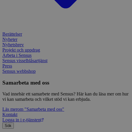
IDE
1 år
Denn
Google LLC
attribution_user_id
1 år
Denna 
av D
Typeform
.doubleclick.net
Typef
utfö
.typeform.com
använd
hur 
använ
anv
webbp
web
enkät
even
slut
Berättelser
ha s
AWSALBTGCORS
7 dagar
Denna 
Amazon Web
Nyheter
bes
Typef
Services, Inc.
webb
Nyhetsbrev
använd
form.typeform.com
använ
Projekt och uppdrag
webbp
Arbeta i Sensus
enkät
Sensus visselblåsartjänst
_ga
1 år 1
Detta
Press
Google LLC
månad
assoc
.sensus.se
Sensus webbshop
Univer
en vik
Samarbeta med oss
Googl
analys
använd
Vad innebär ett samarbete med Sensus? Här kan du läsa mer om hur
unika
tillde
vi kan samarbeta och vilket stöd vi kan erbjuda.
gener
klient
Läs mer
om "Samarbeta med oss"
i varj
Kontakt
webbp
att be
Logga in i e-tjänsten
sessi
Sök
för
webbp