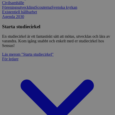
Civilsamhälle
Föreningsutveckling
Scouterna
Svenska kyrkan
Existentiell hållbarhet
Agenda 2030
Starta studiecirkel
En studiecirkel är ett fantastiskt sätt att mötas, utvecklas och lära av
varandra. Kom igång snabbt och enkelt med er studiecirkel hos
Sensus!
Läs mer
om "Starta studiecirkel"
För ledare