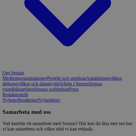
Om Sensus
Medlemsorganisationer
Projekt och uppdrag
Anmälningsvillkor,
deltagarvillkor och dataskydd
Arbeta i Sensus
Sensus
visselblåsartjänst
Sensus webbshop
Press
Redaktionellt
Nyheter
Berättelser
Nyhetsbrev
Samarbeta med oss
Vad innebär ett samarbete med Sensus? Här kan du läsa mer om hur
vi kan samarbeta och vilket stöd vi kan erbjuda.