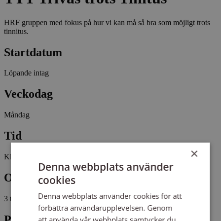
HRF gruppen med fokus på hur vi kan må så bra som möjligt trots
tinnitus.
Startdatum
Löpande intag
Veckodag
Måndag
Tid
×
Kl 13:00 - 15:15
Denna webbplats använder
Omfattning
cookies
Denna webbplats använder cookies för att
3 tillfällen, 9 studietimmar
förbättra användarupplevelsen. Genom
Plats
att använda vår webbplats samtycker du