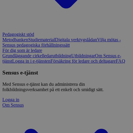
Pedagogiskt stöd
Metodbanken
Studiematerial
Digitala verktygslådan
Vilja mötas -
Sensus pedagogiska förhållningssätt
För dig som är ledare
Grundläggande cirkelledarutbildning
Utbildningar
Om Sensus e-
tjänst
Logga in i e-tjänsten
Försäkring för ledare och deltagare
FAQ
Sensus e-tjänst
Med Sensus e-tjänst kan du administrera din
folkbildningsverksamhet på ett enkelt och smidigt sätt.
Logga in
Om Sensus