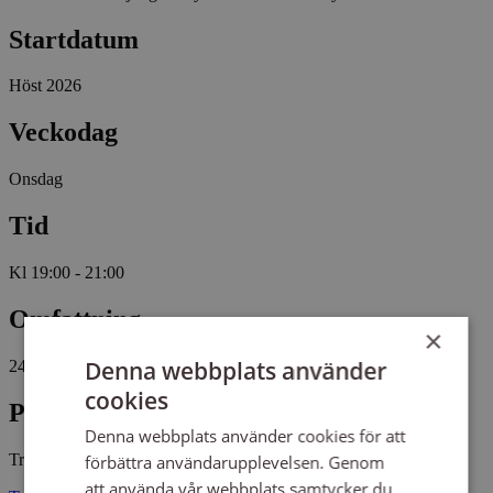
Startdatum
Höst 2026
Veckodag
Onsdag
Tid
Kl 19:00 - 21:00
Omfattning
×
Denna webbplats använder
24 tillfällen, 50 studietimmar
cookies
Plats
Denna webbplats använder cookies för att
Tryserums kyrka
förbättra användarupplevelsen. Genom
att använda vår webbplats samtycker du