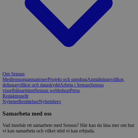
Om Sensus
Medlemsorganisationer
Projekt och uppdrag
Anmälningsvillkor,
deltagarvillkor och dataskydd
Arbeta i Sensus
Sensus
visselblåsartjänst
Sensus webbshop
Press
Redaktionellt
Nyheter
Berättelser
Nyhetsbrev
Samarbeta med oss
Vad innebär ett samarbete med Sensus? Här kan du läsa mer om hur
vi kan samarbeta och vilket stöd vi kan erbjuda.