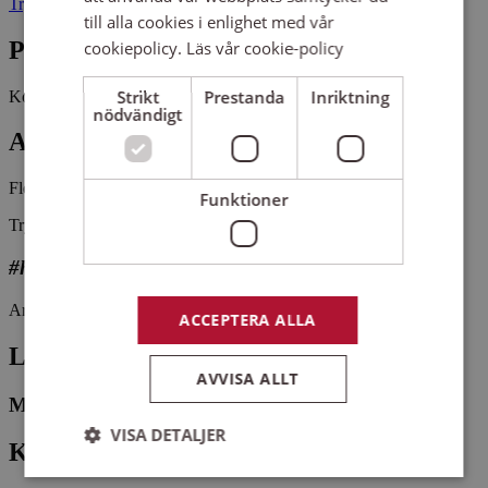
Tryserums kyrka 1 61595 VALDEMARSVIK
till alla cookies i enlighet med vår
Pris
cookiepolicy.
Läs vår cookie-policy
Strikt
Prestanda
Inriktning
Kostnadsfritt
nödvändigt
Antal platser kvar
Fler än 5 platser kvar
Funktioner
Tryserum-Östra Eds kyrkokör är en blandad vuxenkör i Tryserum.
#hittaenkör
Arrangemangsid:
1664662
ACCEPTERA ALLA
Ledare
AVVISA ALLT
Marie Dimpker
VISA DETALJER
Kontaktperson