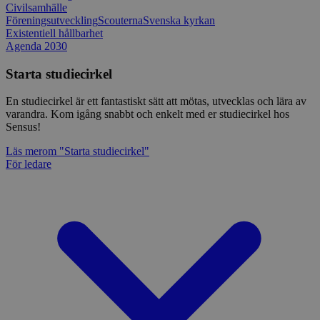
Civilsamhälle
Föreningsutveckling
Scouterna
Svenska kyrkan
Existentiell hållbarhet
Agenda 2030
Starta studiecirkel
En studiecirkel är ett fantastiskt sätt att mötas, utvecklas och lära av
varandra. Kom igång snabbt och enkelt med er studiecirkel hos
Sensus!
Läs mer
om "Starta studiecirkel"
För ledare