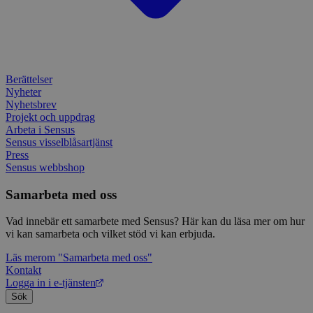
IDE
1 år
Denn
Google LLC
attribution_user_id
1 år
Denna 
av D
Typeform
.doubleclick.net
Typef
utfö
.typeform.com
använd
hur 
använ
anv
webbp
web
enkät
even
slut
Berättelser
ha s
AWSALBTGCORS
7 dagar
Denna 
Amazon Web
Nyheter
bes
Typef
Services, Inc.
Nyhetsbrev
webb
använd
form.typeform.com
använ
Projekt och uppdrag
webbp
Arbeta i Sensus
enkät
Sensus visselblåsartjänst
Press
_ga
1 år 1
Detta
Google LLC
månad
assoc
.sensus.se
Sensus webbshop
Univer
en vik
Samarbeta med oss
Googl
analys
använd
Vad innebär ett samarbete med Sensus? Här kan du läsa mer om hur
unika
tillde
vi kan samarbeta och vilket stöd vi kan erbjuda.
gener
klient
Läs mer
om "Samarbeta med oss"
i varj
Kontakt
webbp
att be
Logga in i e-tjänsten
sessi
Sök
för
webbp