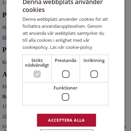
Denna webbplats använder
1 tillfälle, 3 studietimmar
cookies
Plats
Denna webbplats använder cookies för att
förbättra användarupplevelsen. Genom
Hästhagen
att använda vår webbplats samtycker du
Hästhagsvägen 5 70227 ÖREBRO
till alla cookies i enlighet med vår
cookiepolicy.
Läs vår cookie-policy
Pris
Strikt
Prestanda
Inriktning
Kostnadsfritt
nödvändigt
Antal platser kvar
Fåtal platser kvar
Funktioner
Datum & tider
17-18 juni 13.00 - 16.00
22-27 juni 13.00 - 16.00
ACCEPTERA ALLA
Under juni bjuder Sensus in till verkstad med fokus på sömnad och