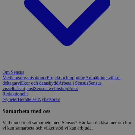
Om Sensus
Medlemsorganisationer
Projekt och uppdrag
Anmälningsvillkor,
deltagarvillkor och dataskydd
Arbeta i Sensus
Sensus
visselblåsartjänst
Sensus webbshop
Press
Redaktionellt
Nyheter
Berättelser
Nyhetsbrev
Samarbeta med oss
Vad innebär ett samarbete med Sensus? Här kan du läsa mer om hur
vi kan samarbeta och vilket stöd vi kan erbjuda.