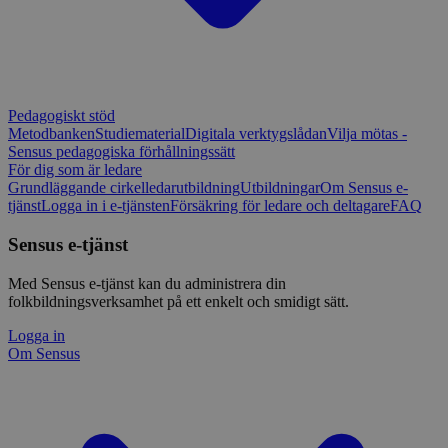
Pedagogiskt stöd
Metodbanken
Studiematerial
Digitala verktygslådan
Vilja mötas -
Sensus pedagogiska förhållningssätt
För dig som är ledare
Grundläggande cirkelledarutbildning
Utbildningar
Om Sensus e-
tjänst
Logga in i e-tjänsten
Försäkring för ledare och deltagare
FAQ
Sensus e-tjänst
Med Sensus e-tjänst kan du administrera din
folkbildningsverksamhet på ett enkelt och smidigt sätt.
Logga in
Om Sensus