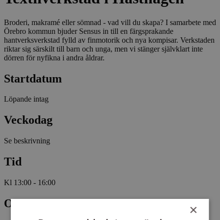
Broderi, makramé eller sömnad - vad vill du skapa? I samarbete med
Örebro kommun bjuder Sensus in till en färgsprakande
hantverksverkstad fylld av finmotorik och nya kompisar. Verkstaden
riktar sig särskilt till barn och unga, men vi stänger självklart inte
dörren för nyfikna i andra åldrar.
Startdatum
Löpande intag
Veckodag
Se beskrivning
Tid
Kl 13:00 - 16:00
Omfattning
×