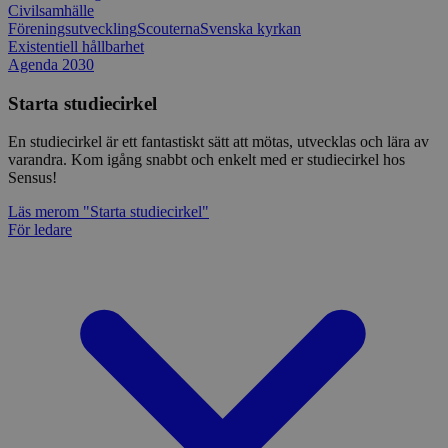
Civilsamhälle
Föreningsutveckling
Scouterna
Svenska kyrkan
Existentiell hållbarhet
Agenda 2030
Starta studiecirkel
En studiecirkel är ett fantastiskt sätt att mötas, utvecklas och lära av
varandra. Kom igång snabbt och enkelt med er studiecirkel hos
Sensus!
Läs mer
om "Starta studiecirkel"
För ledare