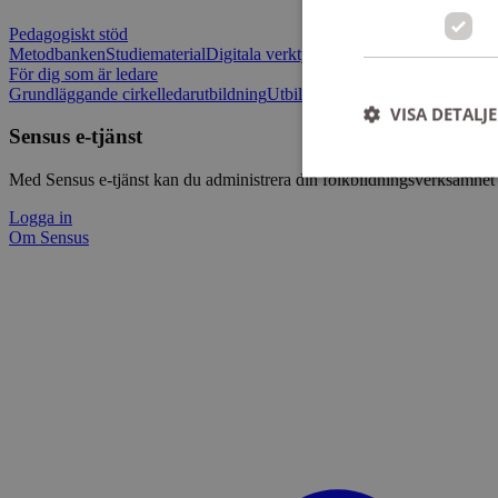
Pedagogiskt stöd
Metodbanken
Studiematerial
Digitala verktygslådan
Vilja mötas - Sensu
För dig som är ledare
Grundläggande cirkelledarutbildning
Utbildningar
Om Sensus e-tjänst
L
VISA DETALJ
Sensus e-tjänst
Med Sensus e-tjänst kan du administrera din folkbildningsverksamhet p
Logga in
Om Sensus
Strikt nödvändiga ka
användas ordentligt 
Namn
ep201
CookieScriptConse
csrftoken