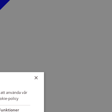
×
att använda vår
okie-policy
Funktioner