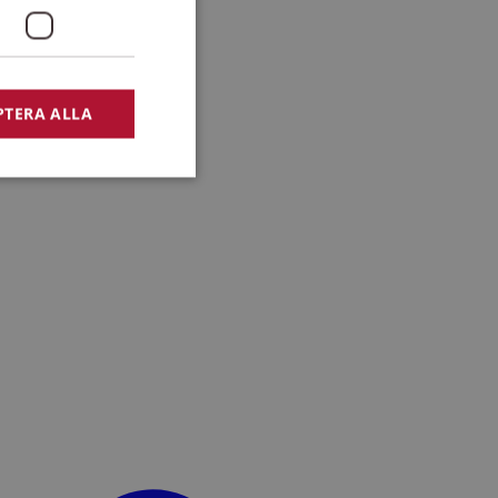
PTERA ALLA
bbplatsen kan inte
lansering,
missbruk.
nsten för att komma
r nödvändigt att
t.
lingsplattform för
plats mot en viss