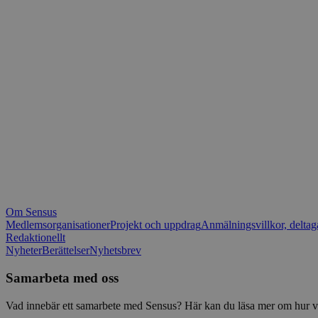
_fbp
.spot
mtm_consent_rem
__Secure-ROLLOU
matomo_ignore
VISITOR_PRIVACY_
matomo_sessid
YSC
_pk_ses
IDE
_ga_1RP1H45CK4
Om Sensus
tf_respondent_cc
Medlemsorganisationer
Projekt och uppdrag
Anmälningsvillkor, deltag
Redaktionellt
Nyheter
Berättelser
Nyhetsbrev
attribution_user_id
Samarbeta med oss
AWSALBTGCORS
Vad innebär ett samarbete med Sensus? Här kan du läsa mer om hur vi