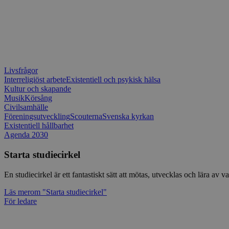
Livsfrågor
Interreligiöst arbete
Existentiell och psykisk hälsa
Kultur och skapande
Musik
Körsång
Civilsamhälle
Föreningsutveckling
Scouterna
Svenska kyrkan
Existentiell hållbarhet
Agenda 2030
Starta studiecirkel
En studiecirkel är ett fantastiskt sätt att mötas, utvecklas och lära a
Läs mer
om "Starta studiecirkel"
För ledare