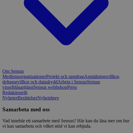
Om Sensus
Medlemsorganisationer
Projekt och uppdrag
Anmälningsvillkor,
deltagarvillkor och dataskydd
Arbeta i Sensus
Sensus
visselblåsartjänst
Sensus webbshop
Press
Redaktionellt
Nyheter
Berättelser
Nyhetsbrev
Samarbeta med oss
Vad innebär ett samarbete med Sensus? Här kan du läsa mer om hur
vi kan samarbeta och vilket stöd vi kan erbjuda.