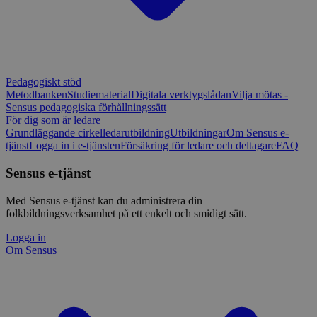
Pedagogiskt stöd
Metodbanken
Studiematerial
Digitala verktygslådan
Vilja mötas -
Sensus pedagogiska förhållningssätt
För dig som är ledare
Grundläggande cirkelledarutbildning
Utbildningar
Om Sensus e-
tjänst
Logga in i e-tjänsten
Försäkring för ledare och deltagare
FAQ
Sensus e-tjänst
Med Sensus e-tjänst kan du administrera din
folkbildningsverksamhet på ett enkelt och smidigt sätt.
Logga in
Om Sensus