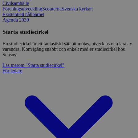
Civilsamhälle
Föreningsutveckling
Scouterna
Svenska kyrkan
Existentiell hållbarhet
Agenda 2030
Starta studiecirkel
En studiecirkel är ett fantastiskt sätt att mötas, utvecklas och lära av
varandra. Kom igång snabbt och enkelt med er studiecirkel hos
Sensus!
Läs mer
om "Starta studiecirkel"
För ledare