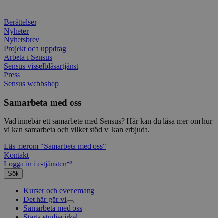
en vik
Googl
analys
Berättelser
använd
unika
Nyheter
tillde
Nyhetsbrev
gener
Projekt och uppdrag
klient
Arbeta i Sensus
i varj
webbp
Sensus visselblåsartjänst
att be
Press
sessi
Sensus webbshop
för
webbp
Samarbeta med oss
_pk_ses.1.c859
www.sensus.se
30
Det h
minuter
associ
platt
Vad innebär ett samarbete med Sensus? Här kan du läsa mer om hur
källk
vi kan samarbeta och vilket stöd vi kan erbjuda.
för at
att sp
betee
Läs mer
om "Samarbeta med oss"
webbp
Kontakt
är en 
Logga in i e-tjänsten
prefix
kort s
Sök
bokstä
refer
Kurser och evenemang
instäl
Det här gör vi
mtm_consent
1 år 1
Cooki
Samarbeta med oss
Livsfrågor
InnoCraft Ltd
månad
utgång
www.sensus.se
Starta studiecirkel
Kultur och skapande
Interreligiöst arbete