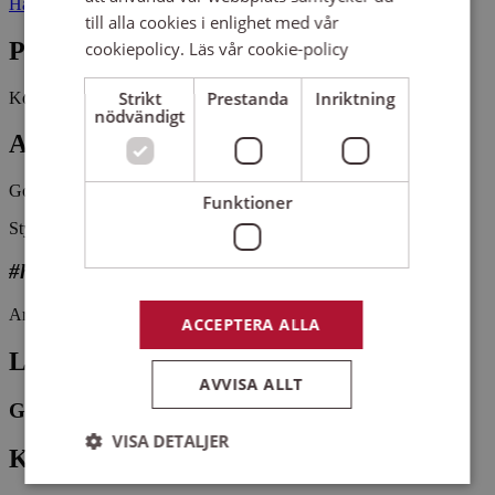
Hagebygatan 77 60352 NORRKÖPING
till alla cookies i enlighet med vår
Pris
cookiepolicy.
Läs vår cookie-policy
Strikt
Prestanda
Inriktning
Kostnadsfritt
nödvändigt
Antal platser kvar
Gott om platser kvar
Funktioner
Styrstadkören är en blandad vuxenkör i Norrköping.
#hittaenkör
Arrangemangsid:
1667889
ACCEPTERA ALLA
Ledare
AVVISA ALLT
Germund Annerbo
VISA DETALJER
Kontaktperson