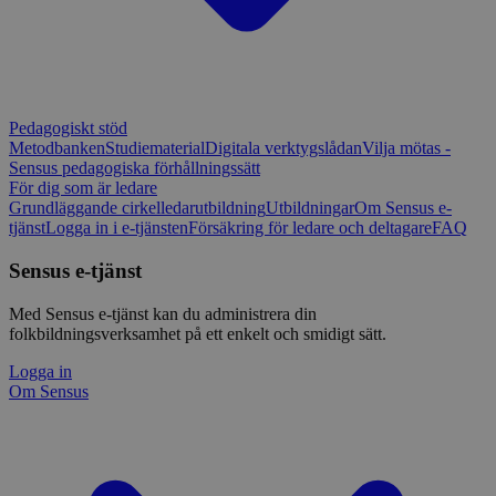
Pedagogiskt stöd
Metodbanken
Studiematerial
Digitala verktygslådan
Vilja mötas -
Sensus pedagogiska förhållningssätt
För dig som är ledare
Grundläggande cirkelledarutbildning
Utbildningar
Om Sensus e-
tjänst
Logga in i e-tjänsten
Försäkring för ledare och deltagare
FAQ
Sensus e-tjänst
Med Sensus e-tjänst kan du administrera din
folkbildningsverksamhet på ett enkelt och smidigt sätt.
Logga in
Om Sensus