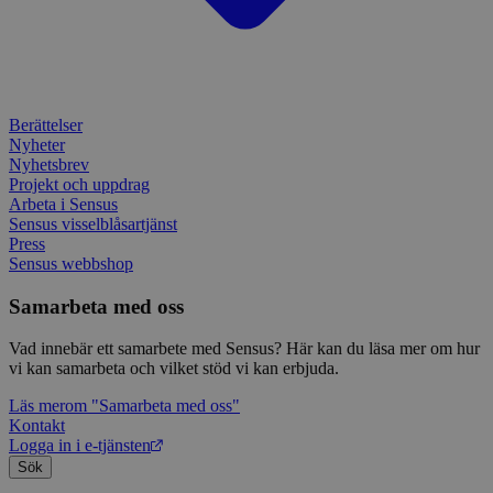
IDE
1 år
Denn
Google LLC
attribution_user_id
1 år
Denna 
av D
Typeform
.doubleclick.net
Typef
utfö
.typeform.com
använd
hur 
använ
anv
webbp
web
enkät
even
slut
Berättelser
ha s
AWSALBTGCORS
7 dagar
Denna 
Amazon Web
Nyheter
bes
Typef
Services, Inc.
Nyhetsbrev
webb
använd
form.typeform.com
använ
Projekt och uppdrag
webbp
Arbeta i Sensus
enkät
Sensus visselblåsartjänst
Press
_ga
1 år 1
Detta
Google LLC
månad
assoc
.sensus.se
Sensus webbshop
Univer
en vik
Samarbeta med oss
Googl
analys
använd
Vad innebär ett samarbete med Sensus? Här kan du läsa mer om hur
unika
tillde
vi kan samarbeta och vilket stöd vi kan erbjuda.
gener
klient
Läs mer
om "Samarbeta med oss"
i varj
Kontakt
webbp
att be
Logga in i e-tjänsten
sessi
Sök
för
webbp