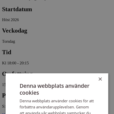
Startdatum
Höst 2026
Veckodag
Torsdag
Tid
Kl 18:00 - 20:15
Omfattning
×
Denna webbplats använder
15 tillfällen, 40 studietimmar
cookies
Plats
Denna webbplats använder cookies för att
S:t Johannes församlingshem
förbättra användarupplevelsen. Genom
att använda vår webbplats samtycker du