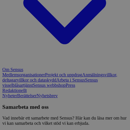
Om Sensus
Medlemsorganisationer
Projekt och uppdrag
Anmälningsvillkor,
deltagarvillkor och dataskydd
Arbeta i Sensus
Sensus
visselblåsartjänst
Sensus webbshop
Press
Redaktionellt
Nyheter
Berättelser
Nyhetsbrev
Samarbeta med oss
Vad innebär ett samarbete med Sensus? Här kan du läsa mer om hur
vi kan samarbeta och vilket stöd vi kan erbjuda.