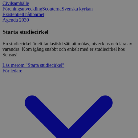
Civilsamhälle
Föreningsutveckling
Scouterna
Svenska kyrkan
Existentiell hållbarhet
Agenda 2030
Starta studiecirkel
En studiecirkel är ett fantastiskt sätt att mötas, utvecklas och lära av
varandra. Kom igång snabbt och enkelt med er studiecirkel hos
Sensus!
Läs mer
om "Starta studiecirkel"
För ledare