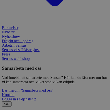
IDE
1 år
Denn
Google LLC
attribution_user_id
1 år
Denna 
av D
Typeform
.doubleclick.net
Typef
utfö
.typeform.com
använd
hur 
använ
anv
webbp
web
enkät
even
slut
Berättelser
ha s
AWSALBTGCORS
7 dagar
Denna 
Amazon Web
Nyheter
bes
Typef
Services, Inc.
Nyhetsbrev
webb
använd
form.typeform.com
använ
Projekt och uppdrag
webbp
Arbeta i Sensus
enkät
Sensus visselblåsartjänst
Press
_ga
1 år 1
Detta
Google LLC
månad
assoc
.sensus.se
Sensus webbshop
Univer
en vik
Samarbeta med oss
Googl
analys
använd
Vad innebär ett samarbete med Sensus? Här kan du läsa mer om hur
unika
tillde
vi kan samarbeta och vilket stöd vi kan erbjuda.
gener
klient
Läs mer
om "Samarbeta med oss"
i varj
Kontakt
webbp
att be
Logga in i e-tjänsten
sessi
Sök
för
webbp