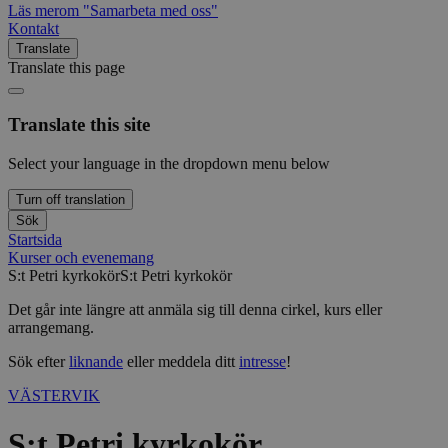
Läs mer
om "Samarbeta med oss"
Kontakt
Translate
Translate this page
Translate this site
Select your language in the dropdown menu below
Turn off translation
Sök
Startsida
Kurser och evenemang
S:t Petri kyrkokör
S:t Petri kyrkokör
Det går inte längre att anmäla sig till denna cirkel, kurs eller
arrangemang.
Sök efter
liknande
eller meddela ditt
intresse
!
VÄSTERVIK
S:t Petri kyrkokör