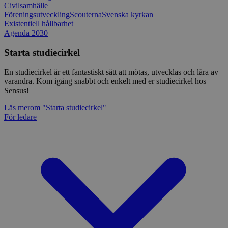
Civilsamhälle
Föreningsutveckling
Scouterna
Svenska kyrkan
Existentiell hållbarhet
Agenda 2030
Starta studiecirkel
En studiecirkel är ett fantastiskt sätt att mötas, utvecklas och lära av
varandra. Kom igång snabbt och enkelt med er studiecirkel hos
Sensus!
Läs mer
om "Starta studiecirkel"
För ledare