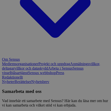
Om Sensus
Medlemsorganisationer
Projekt och uppdrag
Anmälningsvillkor,
deltagarvillkor och dataskydd
Arbeta i Sensus
Sensus
visselblåsartjänst
Sensus webbshop
Press
Redaktionellt
Nyheter
Berättelser
Nyhetsbrev
Samarbeta med oss
Vad innebär ett samarbete med Sensus? Här kan du läsa mer om hur
vi kan samarbeta och vilket stöd vi kan erbjuda.