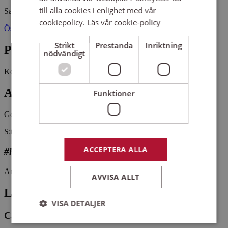
till alla cookies i enlighet med vår
Sankt Petri kyrka
cookiepolicy.
Läs vår cookie-policy
Östra Kyrkogatan 67 59333 VÄSTERVIK
Strikt
Prestanda
Inriktning
Pris
nödvändigt
Kostnadsfritt
Antal platser kvar
Funktioner
Gott om platser kvar
S:t Petri kyrkokör är en blandad vuxenkör i Västervik.
ACCEPTERA ALLA
#hittaenkör
Arrangemangsid:
1649385
AVVISA ALLT
Ledare
VISA DETALJER
Carolina Fröberg