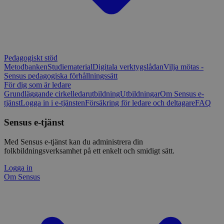
Pedagogiskt stöd
Metodbanken
Studiematerial
Digitala verktygslådan
Vilja mötas -
Sensus pedagogiska förhållningssätt
För dig som är ledare
Grundläggande cirkelledarutbildning
Utbildningar
Om Sensus e-
tjänst
Logga in i e-tjänsten
Försäkring för ledare och deltagare
FAQ
Sensus e-tjänst
Med Sensus e-tjänst kan du administrera din
folkbildningsverksamhet på ett enkelt och smidigt sätt.
Logga in
Om Sensus