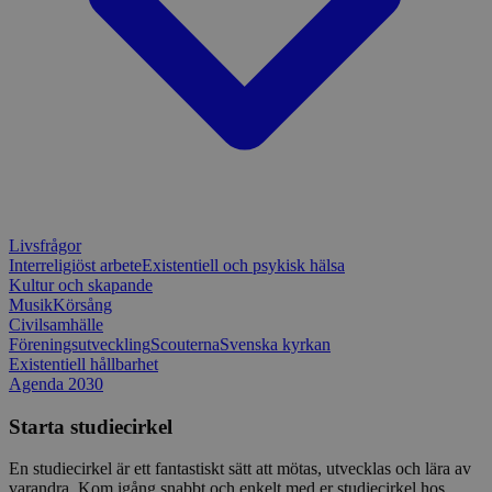
månader
till Djang
Google
4 dagar
webbutvec
Privacy Policy
för Pytho
utformad 
en webbpl
typ av pr
på webbfo
_splunk_rum_sid
sensus.wufoo.com
15
Denna coo
minuter
Wufoo fö
belastnin
webbplats
förhindra
webbplats
Livsfrågor
Storage declaration
Interreligiöst arbete
Existentiell och psykisk hälsa
Kultur och skapande
Storage
Namn
Beskrivning
Musik
Körsång
type
Civilsamhälle
lastExternalReferrerTime
Local
Föreningsutveckling
Scouterna
Svenska kyrkan
storage
Existentiell hållbarhet
Agenda 2030
lastExternalReferrer
Local
storage
Starta studiecirkel
En studiecirkel är ett fantastiskt sätt att mötas, utvecklas och lära av
varandra. Kom igång snabbt och enkelt med er studiecirkel hos