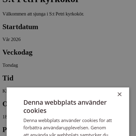
Välkommen att sjunga i S:t Petri kyrkokör.
Startdatum
Vår 2026
Veckodag
Torsdag
Tid
Kl 19:00 - 20:45
×
Denna webbplats använder
Omfattning
cookies
18 tillfällen, 40 studietimmar
Denna webbplats använder cookies för att
förbättra användarupplevelsen. Genom
Plats
att använda vår webbplats samtycker du