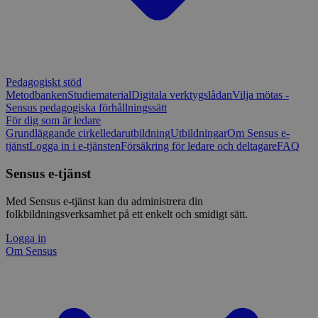
Pedagogiskt stöd
Metodbanken
Studiematerial
Digitala verktygslådan
Vilja mötas -
Sensus pedagogiska förhållningssätt
För dig som är ledare
Grundläggande cirkelledarutbildning
Utbildningar
Om Sensus e-
tjänst
Logga in i e-tjänsten
Försäkring för ledare och deltagare
FAQ
Sensus e-tjänst
Med Sensus e-tjänst kan du administrera din
folkbildningsverksamhet på ett enkelt och smidigt sätt.
Logga in
Om Sensus