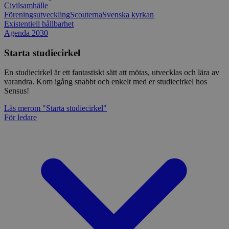
Civilsamhälle
Föreningsutveckling
Scouterna
Svenska kyrkan
Existentiell hållbarhet
Agenda 2030
Starta studiecirkel
En studiecirkel är ett fantastiskt sätt att mötas, utvecklas och lära av
varandra. Kom igång snabbt och enkelt med er studiecirkel hos
Sensus!
Läs mer
om "Starta studiecirkel"
För ledare