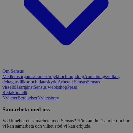
Om Sensus
Medlemsorganisationer
Projekt och uppdrag
Anmälningsvillkor,
deltagarvillkor och dataskydd
Arbeta i Sensus
Sensus
visselblåsartjänst
Sensus webbshop
Press
Redaktionellt
Nyheter
Berättelser
Nyhetsbrev
Samarbeta med oss
Vad innebär ett samarbete med Sensus? Här kan du läsa mer om hur
vi kan samarbeta och vilket stöd vi kan erbjuda.