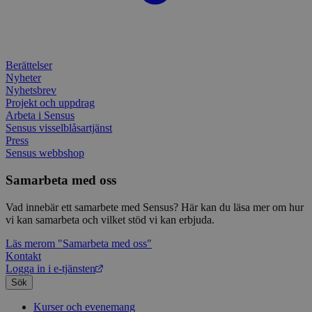
Google LLC
attribution_user_id
1 år
Denna 
av D
Typeform
.doubleclick.net
Typef
utfö
.typeform.com
använd
hur 
använ
anv
webbp
web
enkät
even
Berättelser
slut
Nyheter
ha s
AWSALBTGCORS
7 dagar
Denna 
Amazon Web
bes
Typef
Services, Inc.
Nyhetsbrev
webb
använd
form.typeform.com
Projekt och uppdrag
använ
Arbeta i Sensus
webbp
enkät
Sensus visselblåsartjänst
Press
_ga
1 år 1
Detta
Google LLC
Sensus webbshop
månad
assoc
.sensus.se
Univer
en vik
Samarbeta med oss
Googl
analys
använd
Vad innebär ett samarbete med Sensus? Här kan du läsa mer om hur
unika
vi kan samarbeta och vilket stöd vi kan erbjuda.
tillde
gener
Läs mer
om "Samarbeta med oss"
klient
i varj
Kontakt
webbp
Logga in i e-tjänsten
att be
Sök
sessi
för
webbp
Kurser och evenemang