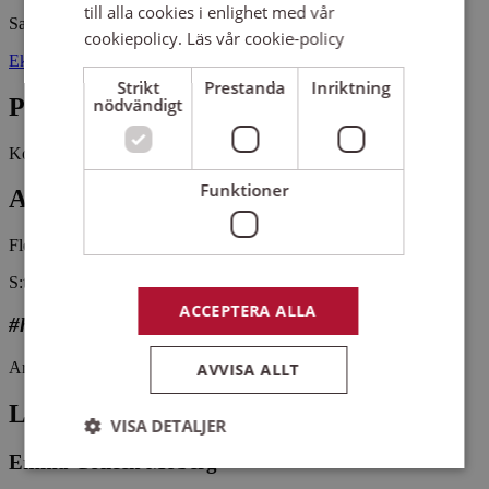
till alla cookies i enlighet med vår
Sankt Hans kyrka
cookiepolicy.
Läs vår cookie-policy
Ekholmens centrum 8 58925 LINKÖPING
Strikt
Prestanda
Inriktning
Pris
nödvändigt
Kostnadsfritt
Funktioner
Antal platser kvar
Fler än 5 platser kvar
S:t Hanskören är en blandad vuxenkör i Linköping.
ACCEPTERA ALLA
#hittaenkör
Arrangemangsid:
1651110
AVVISA ALLT
Ledare
VISA DETALJER
Emma Colleen Moberg