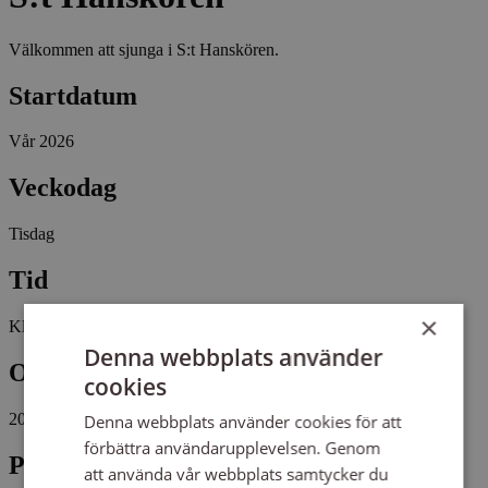
Välkommen att sjunga i S:t Hanskören.
Startdatum
Vår 2026
Veckodag
Tisdag
Tid
×
Kl 19:00 - 21:30
Denna webbplats använder
Omfattning
cookies
20 tillfällen, 60 studietimmar
Denna webbplats använder cookies för att
förbättra användarupplevelsen. Genom
Plats
att använda vår webbplats samtycker du