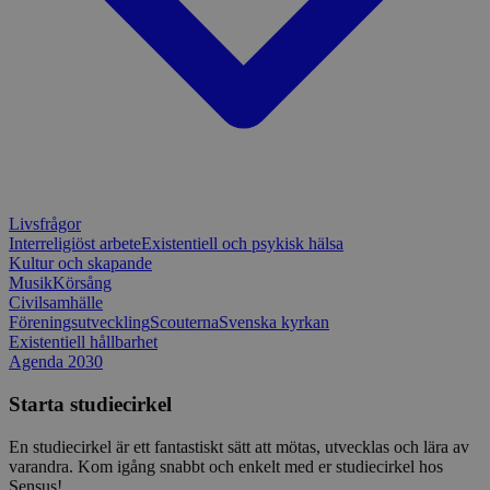
månader
till Djang
Google
4 dagar
webbutvec
Privacy Policy
för Pytho
utformad 
en webbpl
typ av pr
på webbfo
_splunk_rum_sid
sensus.wufoo.com
15
Denna coo
minuter
Wufoo fö
belastnin
webbplats
förhindra
webbplats
Livsfrågor
Storage declaration
Interreligiöst arbete
Existentiell och psykisk hälsa
Kultur och skapande
Storage
Musik
Körsång
Namn
Beskrivning
type
Civilsamhälle
Föreningsutveckling
Scouterna
Svenska kyrkan
lastExternalReferrerTime
Local
storage
Existentiell hållbarhet
Agenda 2030
lastExternalReferrer
Local
storage
Starta studiecirkel
En studiecirkel är ett fantastiskt sätt att mötas, utvecklas och lära av
varandra. Kom igång snabbt och enkelt med er studiecirkel hos
Sensus!
Leverantör