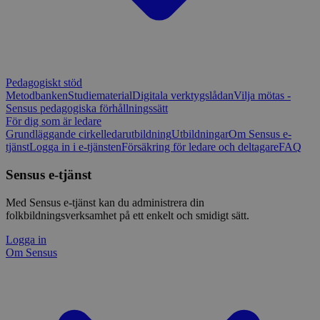
Pedagogiskt stöd
Metodbanken
Studiematerial
Digitala verktygslådan
Vilja mötas -
Sensus pedagogiska förhållningssätt
För dig som är ledare
Grundläggande cirkelledarutbildning
Utbildningar
Om Sensus e-
tjänst
Logga in i e-tjänsten
Försäkring för ledare och deltagare
FAQ
Sensus e-tjänst
Med Sensus e-tjänst kan du administrera din
folkbildningsverksamhet på ett enkelt och smidigt sätt.
Logga in
Om Sensus