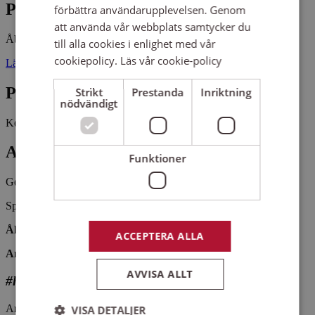
Plats
förbättra användarupplevelsen. Genom
att använda vår webbplats samtycker du
Åbygården
till alla cookies i enlighet med vår
cookiepolicy.
Läs vår cookie-policy
Läckebyvägen 1 39597 LÄCKEBY
Pris
Strikt
Prestanda
Inriktning
nödvändigt
Kostnadsfritt
Antal platser kvar
Funktioner
Gott om platser kvar
Spirea är en kör i Åby församling. Vi övar i Åbygården.
Åldrar: Vuxen.
ACCEPTERA ALLA
Antal platser: 50
AVVISA ALLT
#hittaenkör
Arrangemangsid:
1632517
VISA DETALJER