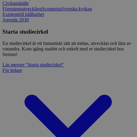
Civilsamhälle
Föreningsutveckling
Scouterna
Svenska kyrkan
Existentiell hållbarhet
Agenda 2030
Starta studiecirkel
En studiecirkel är ett fantastiskt sätt att mötas, utvecklas och lära av
varandra. Kom igång snabbt och enkelt med er studiecirkel hos
Sensus!
Läs mer
om "Starta studiecirkel"
För ledare