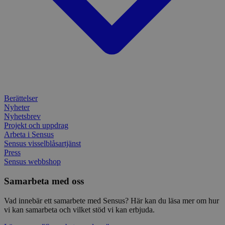
använ
spår
webbp
inbä
enkät
IDE
1 år
Denn
Google LLC
attribution_user_id
1 år
Denna 
av D
Typeform
.doubleclick.net
Typef
utfö
.typeform.com
använd
hur 
använ
anv
webbp
web
enkät
even
slut
ha s
AWSALBTGCORS
7 dagar
Denna 
Amazon Web
bes
Typef
Services, Inc.
webb
använd
form.typeform.com
Berättelser
använ
Nyheter
webbp
Nyhetsbrev
enkät
Projekt och uppdrag
_ga
1 år 1
Detta
Google LLC
Arbeta i Sensus
månad
assoc
.sensus.se
Sensus visselblåsartjänst
Univer
Press
en vik
Googl
Sensus webbshop
analys
använd
Samarbeta med oss
unika
tillde
gener
Vad innebär ett samarbete med Sensus? Här kan du läsa mer om hur
klient
vi kan samarbeta och vilket stöd vi kan erbjuda.
i varj
webbp
att be