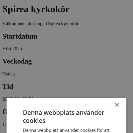
Spirea kyrkokör
Välkommen att sjunga i Spirea kyrkokör
Startdatum
Höst 2025
Veckodag
Tisdag
Tid
Kl 19:00 - 20:30
×
Omfattning
Denna webbplats använder
cookies
15 tillfällen, 28 studietimmar
Denna webbplats använder cookies för att