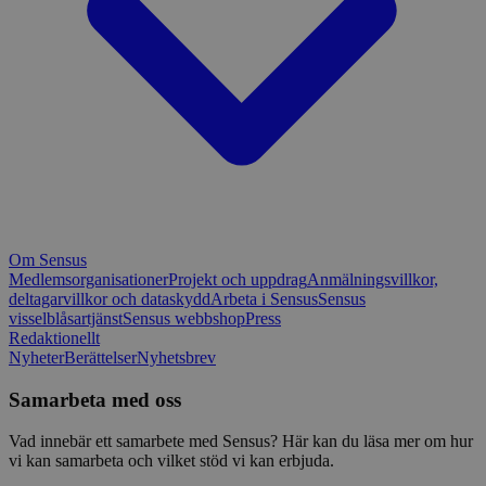
Om Sensus
Medlemsorganisationer
Projekt och uppdrag
Anmälningsvillkor,
deltagarvillkor och dataskydd
Arbeta i Sensus
Sensus
visselblåsartjänst
Sensus webbshop
Press
Redaktionellt
Nyheter
Berättelser
Nyhetsbrev
Samarbeta med oss
Vad innebär ett samarbete med Sensus? Här kan du läsa mer om hur
vi kan samarbeta och vilket stöd vi kan erbjuda.