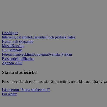
Livsfrågor
Interreligiöst arbete
Existentiell och psykisk hälsa
Kultur och skapande
Musik
Körsång
Civilsamhälle
Föreningsutveckling
Scouterna
Svenska kyrkan
Existentiell hållbarhet
Agenda 2030
Starta studiecirkel
En studiecirkel är ett fantastiskt sätt att mötas, utvecklas och lära a
Läs mer
om "Starta studiecirkel"
För ledare