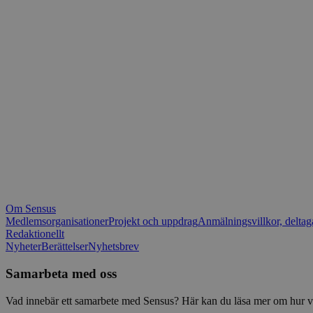
_fbp
.spot
mtm_consent_rem
__Secure-ROLLOU
matomo_ignore
VISITOR_PRIVACY_
matomo_sessid
YSC
_pk_ses
IDE
_ga_1RP1H45CK4
Om Sensus
tf_respondent_cc
Medlemsorganisationer
Projekt och uppdrag
Anmälningsvillkor, deltag
Redaktionellt
Nyheter
Berättelser
Nyhetsbrev
attribution_user_id
Samarbeta med oss
AWSALBTGCORS
Vad innebär ett samarbete med Sensus? Här kan du läsa mer om hur vi