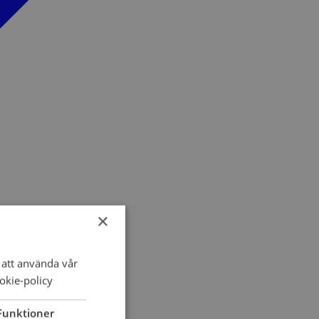
×
att använda vår
okie-policy
Funktioner