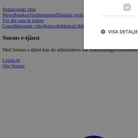
Pedagogiskt stöd
Metodbanken
Studiematerial
Digitala verktygslådan
Vilja mötas - Sensu
För dig som är ledare
Grundläggande cirkelledarutbildning
Utbildningar
Om Sensus e-tjänst
L
VISA DETALJ
Sensus e-tjänst
Med Sensus e-tjänst kan du administrera din folkbildningsverksamhet p
Logga in
Om Sensus
Strikt nödvändiga ka
användas ordentligt 
Namn
ep201
CookieScriptConse
csrftoken