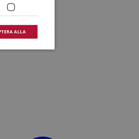
PTERA ALLA
bbplatsen kan inte
lansering,
missbruk.
nsten för att komma
r nödvändigt att
t.
lingsplattform för
plats mot en viss