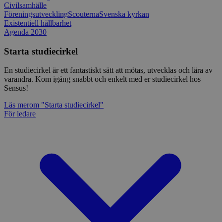
Civilsamhälle
Föreningsutveckling
Scouterna
Svenska kyrkan
Existentiell hållbarhet
Agenda 2030
Starta studiecirkel
En studiecirkel är ett fantastiskt sätt att mötas, utvecklas och lära av
varandra. Kom igång snabbt och enkelt med er studiecirkel hos
Sensus!
Läs mer
om "Starta studiecirkel"
För ledare