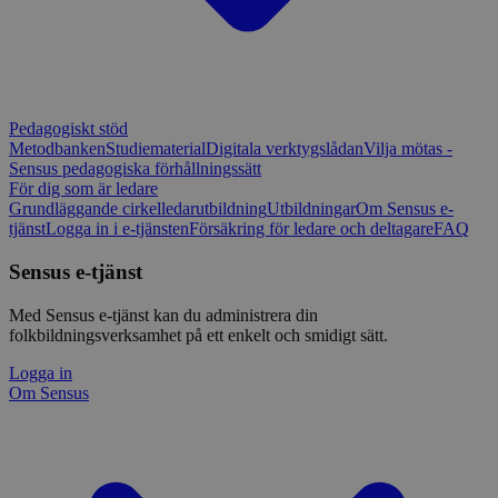
Pedagogiskt stöd
Metodbanken
Studiematerial
Digitala verktygslådan
Vilja mötas -
Sensus pedagogiska förhållningssätt
För dig som är ledare
Grundläggande cirkelledarutbildning
Utbildningar
Om Sensus e-
tjänst
Logga in i e-tjänsten
Försäkring för ledare och deltagare
FAQ
Sensus e-tjänst
Med Sensus e-tjänst kan du administrera din
folkbildningsverksamhet på ett enkelt och smidigt sätt.
Logga in
Om Sensus