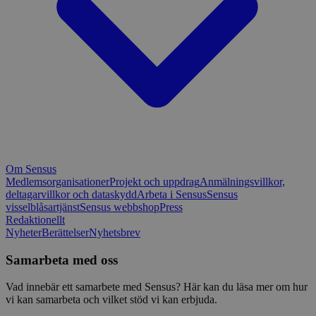
Om Sensus
Medlemsorganisationer
Projekt och uppdrag
Anmälningsvillkor,
deltagarvillkor och dataskydd
Arbeta i Sensus
Sensus
visselblåsartjänst
Sensus webbshop
Press
Redaktionellt
Nyheter
Berättelser
Nyhetsbrev
Samarbeta med oss
Vad innebär ett samarbete med Sensus? Här kan du läsa mer om hur
vi kan samarbeta och vilket stöd vi kan erbjuda.