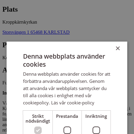
Plats
Kroppkärrskyrkan
Storsvängen 1 65468 KARLSTAD
Pris
×
Denna webbplats använder
Kostnadsfritt
cookies
Antal platser kvar
Denna webbplats använder cookies för att
förbättra användarupplevelsen. Genom
Fullbokat
att använda vår webbplats samtycker du
Innehåll och upplägg
till alla cookies i enlighet med vår
cookiepolicy.
Läs vår cookie-policy
Välkommen till en kurs i spädbarnsmassage i Barnens Katedral -
Kroppkärrskyrkan. Syftet med kursen är att ge kärleksfull beröring i
form av massage och du som vuxen kommer med hjälp av massagen
Strikt
Prestanda
Inriktning
lära dig läsa av ditt barns signaler, vilket främjar en trygg
nödvändigt
anknytning. Under kursen kommer vi även prata om föräldraskap,
relationer och andra ämnen som kan vara aktuella för dig som