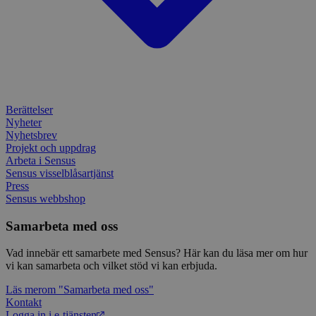
webbp
inbä
enkät
IDE
1 år
Denn
Google LLC
attribution_user_id
1 år
Denna 
av D
Typeform
.doubleclick.net
Typef
utfö
.typeform.com
använd
hur 
använ
anv
webbp
web
enkät
even
slut
ha s
AWSALBTGCORS
7 dagar
Denna 
Amazon Web
Berättelser
bes
Typef
Services, Inc.
webb
använd
Nyheter
form.typeform.com
använ
Nyhetsbrev
webbp
Projekt och uppdrag
enkät
Arbeta i Sensus
_ga
1 år 1
Detta
Google LLC
Sensus visselblåsartjänst
månad
assoc
.sensus.se
Press
Univer
Sensus webbshop
en vik
Googl
analys
Samarbeta med oss
använd
unika
tillde
Vad innebär ett samarbete med Sensus? Här kan du läsa mer om hur
gener
vi kan samarbeta och vilket stöd vi kan erbjuda.
klient
i varj
webbp
Läs mer
om "Samarbeta med oss"
att be
Kontakt
sessi
Logga in i e-tjänsten