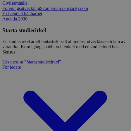
Civilsamhälle
Föreningsutveckling
Scouterna
Svenska kyrkan
Existentiell hållbarhet
Agenda 2030
Starta studiecirkel
En studiecirkel är ett fantastiskt sätt att mötas, utvecklas och lära av
varandra. Kom igång snabbt och enkelt med er studiecirkel hos
Sensus!
Läs mer
om "Starta studiecirkel"
För ledare