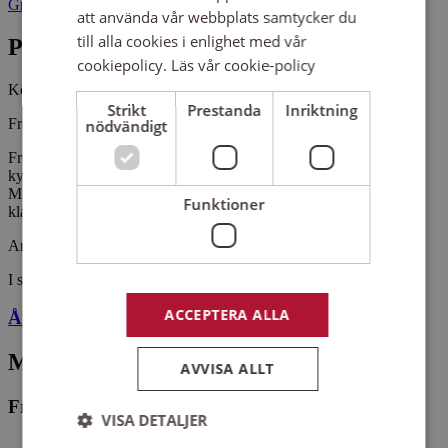
Grebo kyrka 58595 LINKÖPING
att använda vår webbplats samtycker du
till alla cookies i enlighet med vår
Pris
cookiepolicy.
Läs vår cookie-policy
Kostnadsfritt
Strikt
Prestanda
Inriktning
Fredrik Ingå och Reine Eriksson.
nödvändigt
Fredrik och Reine bjuder på en färgsprakande konsert i Grebo
kyrka, där flygeln och den nya kororgeln får visa vad de går för.
Musiken hämtas från många olika stilar och epoker, allt ifrån
Funktioner
klassiska favoriter till örhängen från filmens och musikalens värld.
Arrangemangsid:
1631971
I samarbete med
ACCEPTERA ALLA
Åtvids församling
Medverkande
AVVISA ALLT
Fredrik Ingå
VISA DETALJER