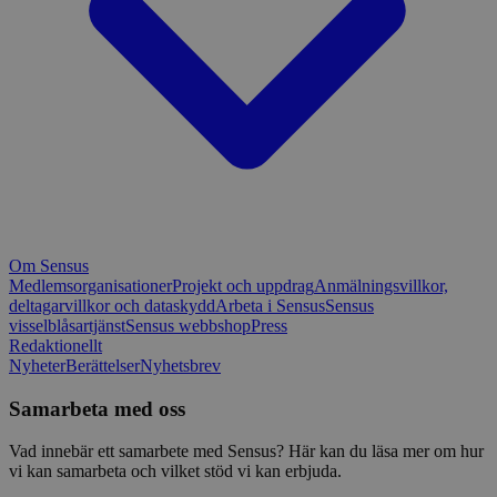
Om Sensus
Medlemsorganisationer
Projekt och uppdrag
Anmälningsvillkor,
deltagarvillkor och dataskydd
Arbeta i Sensus
Sensus
visselblåsartjänst
Sensus webbshop
Press
Redaktionellt
Nyheter
Berättelser
Nyhetsbrev
Samarbeta med oss
Vad innebär ett samarbete med Sensus? Här kan du läsa mer om hur
vi kan samarbeta och vilket stöd vi kan erbjuda.