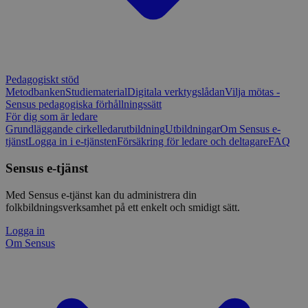
Pedagogiskt stöd
Metodbanken
Studiematerial
Digitala verktygslådan
Vilja mötas -
Sensus pedagogiska förhållningssätt
För dig som är ledare
Grundläggande cirkelledarutbildning
Utbildningar
Om Sensus e-
tjänst
Logga in i e-tjänsten
Försäkring för ledare och deltagare
FAQ
Sensus e-tjänst
Med Sensus e-tjänst kan du administrera din
folkbildningsverksamhet på ett enkelt och smidigt sätt.
Logga in
Om Sensus