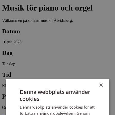
Musik för piano och orgel
Välkommen på sommarmusik i Åtvidaberg.
Datum
10 juli 2025
Dag
Torsdag
Tid
×
Kl 19:00 - 20:00
Denna webbplats använder
Plats
cookies
Denna webbplats använder cookies för att
Grebo kyrka
förbättra användarupplevelsen. Genom