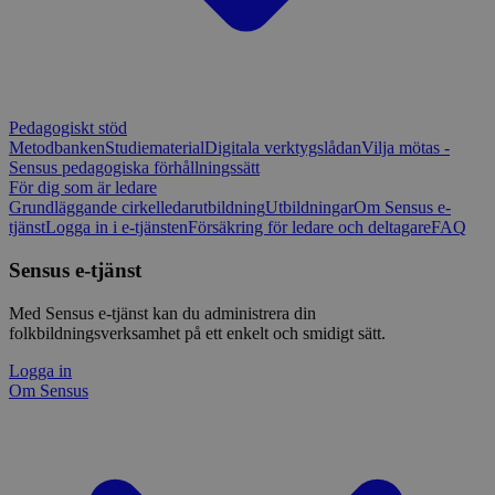
Pedagogiskt stöd
Metodbanken
Studiematerial
Digitala verktygslådan
Vilja mötas -
Sensus pedagogiska förhållningssätt
För dig som är ledare
Grundläggande cirkelledarutbildning
Utbildningar
Om Sensus e-
tjänst
Logga in i e-tjänsten
Försäkring för ledare och deltagare
FAQ
Sensus e-tjänst
Med Sensus e-tjänst kan du administrera din
folkbildningsverksamhet på ett enkelt och smidigt sätt.
Logga in
Om Sensus