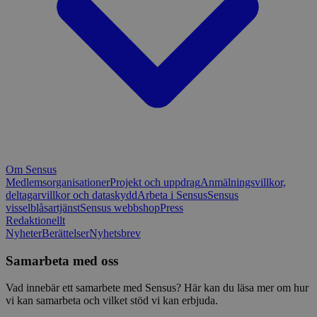
Om Sensus
Medlemsorganisationer
Projekt och uppdrag
Anmälningsvillkor,
deltagarvillkor och dataskydd
Arbeta i Sensus
Sensus
visselblåsartjänst
Sensus webbshop
Press
Redaktionellt
Nyheter
Berättelser
Nyhetsbrev
Samarbeta med oss
Vad innebär ett samarbete med Sensus? Här kan du läsa mer om hur
vi kan samarbeta och vilket stöd vi kan erbjuda.