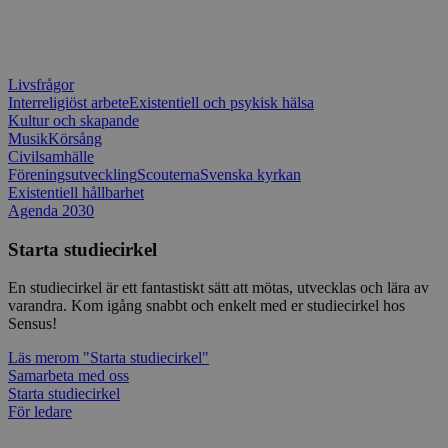
typ av pr
på webbfo
_splunk_rum_sid
sensus.wufoo.com
15
Denna coo
minuter
Wufoo fö
belastnin
Livsfrågor
webbplats
Interreligiöst arbete
Existentiell och psykisk hälsa
förhindra
Kultur och skapande
webbplats
Musik
Körsång
Civilsamhälle
Storage declaration
Föreningsutveckling
Scouterna
Svenska kyrkan
Existentiell hållbarhet
Storage
Namn
Beskrivning
type
Agenda 2030
lastExternalReferrerTime
Local
Starta studiecirkel
storage
lastExternalReferrer
Local
En studiecirkel är ett fantastiskt sätt att mötas, utvecklas och lära av
storage
varandra. Kom igång snabbt och enkelt med er studiecirkel hos
Sensus!
Läs mer
om "Starta studiecirkel"
Samarbeta med oss
Leverantör
Starta studiecirkel
Namn
Utgång
Beskrivning
/
Domän
Leverantör
/
Namn
Utgång
Beskr
För ledare
Domän
sp_t
1 år
Krävs för att
Spotify Inc.
Leverantör
/
Namn
Utgång
Besk
säkerställa
.spotify.com
_pk_id
1 år
Använ
InnoCraft Ltd