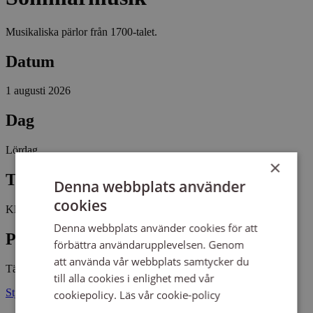
Musikaliska pärlor från 1700-talet.
Datum
1 augusti 2026
Dag
Lördag
×
Tid
Denna webbplats använder
cookies
Kl 18:00 - 19:00
Denna webbplats använder cookies för att
Plats
förbättra användarupplevelsen. Genom
att använda vår webbplats samtycker du
Tävelsås kyrka
till alla cookies i enlighet med vår
Stjärnviksvägen 4 35595 TÄVELSÅS
cookiepolicy.
Läs vår cookie-policy