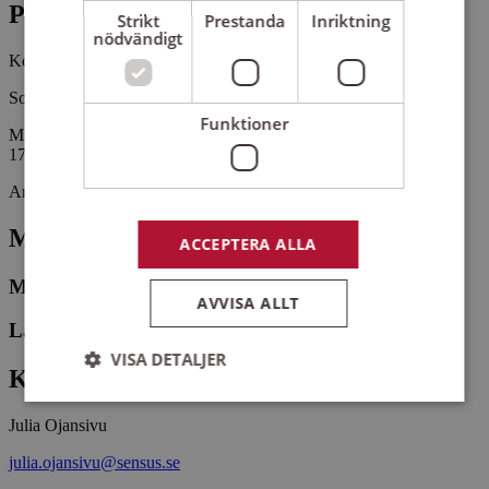
Pris
Strikt
Prestanda
Inriktning
nödvändigt
Kostnadsfritt
Sommarmusik den 1 augusti i Tävelsås kyrka
Funktioner
Mimmie Grennäs och Lars Forslund ger musikaliska pärlor från
1700-talet.
Arrangemangsid:
1664221
Medverkande
ACCEPTERA ALLA
Mimmie Grennäs
AVVISA ALLT
Lars Forslund
VISA DETALJER
Kontaktperson
Julia Ojansivu
Strikt nödvändigt
Prestanda
Inriktning
julia.ojansivu@sensus.se
Funktioner