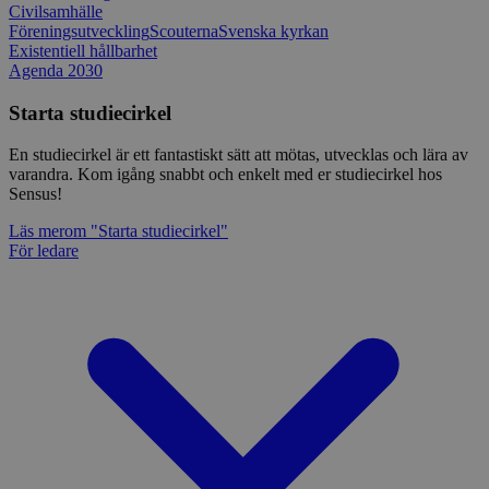
Civilsamhälle
Föreningsutveckling
Scouterna
Svenska kyrkan
Existentiell hållbarhet
Agenda 2030
Starta studiecirkel
En studiecirkel är ett fantastiskt sätt att mötas, utvecklas och lära av
varandra. Kom igång snabbt och enkelt med er studiecirkel hos
Sensus!
Läs mer
om "Starta studiecirkel"
För ledare