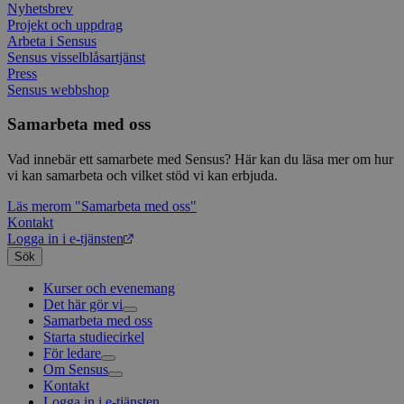
Nyhetsbrev
webbp
web
enkät
even
Projekt och uppdrag
slut
Arbeta i Sensus
ha s
AWSALBTGCORS
7 dagar
Denna 
Amazon Web
Sensus visselblåsartjänst
bes
Typef
Services, Inc.
webb
använd
Press
form.typeform.com
använ
Sensus webbshop
webbp
enkät
Samarbeta med oss
_ga
1 år 1
Detta
Google LLC
månad
assoc
.sensus.se
Vad innebär ett samarbete med Sensus? Här kan du läsa mer om hur
Univer
en vik
vi kan samarbeta och vilket stöd vi kan erbjuda.
Googl
analys
Läs mer
om "Samarbeta med oss"
använd
Kontakt
unika
tillde
Logga in i e-tjänsten
gener
Sök
klient
i varj
webbp
Kurser och evenemang
att be
Det här gör vi
sessi
Samarbeta med oss
Livsfrågor
för
Starta studiecirkel
Kultur och skapande
Interreligiöst arbete
webbp
För ledare
Civilsamhälle
Existentiell och psykisk hälsa
Musik
_pk_ses.1.c859
www.sensus.se
30
Det h
Om Sensus
Existentiell hållbarhet
Grundläggande cirkelledarutbildning
Körsång
Föreningsutveckling
minuter
associ
Kontakt
Utbildningar
Berättelser
Scouterna
Agenda 2030
platt
Logga in i e-tjänsten
Sensus e-tjänst
Nyheter
Svenska kyrkan
källk