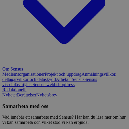
Om Sensus
Medlemsorganisationer
Projekt och uppdrag
Anmälningsvillkor,
deltagarvillkor och dataskydd
Arbeta i Sensus
Sensus
visselblåsartjänst
Sensus webbshop
Press
Redaktionellt
Nyheter
Berättelser
Nyhetsbrev
Samarbeta med oss
Vad innebär ett samarbete med Sensus? Här kan du läsa mer om hur
vi kan samarbeta och vilket stöd vi kan erbjuda.