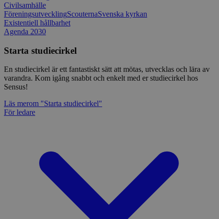
Civilsamhälle
Föreningsutveckling
Scouterna
Svenska kyrkan
Existentiell hållbarhet
Agenda 2030
Starta studiecirkel
En studiecirkel är ett fantastiskt sätt att mötas, utvecklas och lära av
varandra. Kom igång snabbt och enkelt med er studiecirkel hos
Sensus!
Läs mer
om "Starta studiecirkel"
För ledare