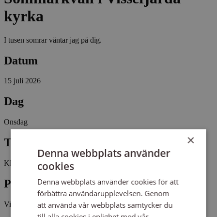
kyrka
I tusen somrar väntar jag på dig.
Datum
15 juli 2026
Dag
Onsdag
×
Tid
Denna webbplats använder
Kl 19:00 - 20:00
cookies
Denna webbplats använder cookies för att
Plats
förbättra användarupplevelsen. Genom
Vissefjärda kyrka
att använda vår webbplats samtycker du
till alla cookies i enlighet med vår