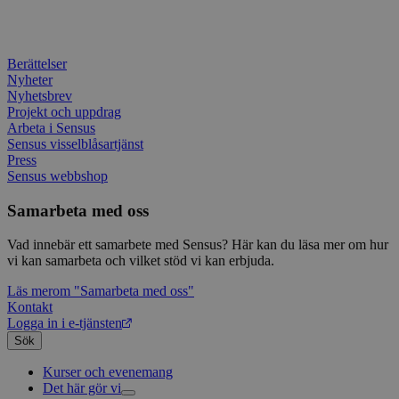
attribution_user_id
1 år
Denna 
av D
Typeform
.doubleclick.net
Typef
utfö
.typeform.com
använd
hur 
använ
anv
webbp
web
Berättelser
enkät
even
slut
Nyheter
ha s
AWSALBTGCORS
7 dagar
Denna 
Amazon Web
Nyhetsbrev
bes
Typef
Services, Inc.
Projekt och uppdrag
webb
använd
form.typeform.com
Arbeta i Sensus
använ
webbp
Sensus visselblåsartjänst
enkät
Press
Sensus webbshop
_ga
1 år 1
Detta
Google LLC
månad
assoc
.sensus.se
Univer
Samarbeta med oss
en vik
Googl
analys
Vad innebär ett samarbete med Sensus? Här kan du läsa mer om hur
använd
vi kan samarbeta och vilket stöd vi kan erbjuda.
unika
tillde
gener
Läs mer
om "Samarbeta med oss"
klient
Kontakt
i varj
Logga in i e-tjänsten
webbp
att be
Sök
sessi
för
Kurser och evenemang
webbp
Det här gör vi