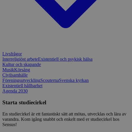
4 dagar
webbutvec
Privacy Policy
för Pytho
utformad 
en webbpl
typ av pr
på webbfo
_splunk_rum_sid
sensus.wufoo.com
15
Denna coo
minuter
Wufoo fö
belastnin
webbplats
förhindra
webbplats
Livsfrågor
Interreligiöst arbete
Existentiell och psykisk hälsa
Storage declaration
Kultur och skapande
Musik
Körsång
Storage
Namn
Beskrivning
Civilsamhälle
type
Föreningsutveckling
Scouterna
Svenska kyrkan
lastExternalReferrerTime
Local
Existentiell hållbarhet
storage
Agenda 2030
lastExternalReferrer
Local
storage
Starta studiecirkel
En studiecirkel är ett fantastiskt sätt att mötas, utvecklas och lära av
varandra. Kom igång snabbt och enkelt med er studiecirkel hos
Sensus!
Leverantör
Namn
Utgång
Beskrivning