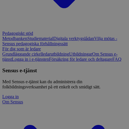
Pedagogiskt stöd
Metodbanken
Studiematerial
Digitala verktygslådan
Vilja mötas -
Sensus pedagogiska förhållningssätt
För dig som är ledare
Grundläggande cirkelledarutbildning
Utbildningar
Om Sensus e-
tjänst
Logga in i e-tjänsten
Försäkring för ledare och deltagare
FAQ
Sensus e-tjänst
Med Sensus e-tjänst kan du administrera din
folkbildningsverksamhet på ett enkelt och smidigt sätt.
Logga in
Om Sensus