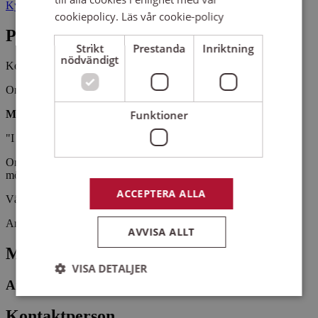
Kyrkogatan 1 36154 VISSEFJÄRDA
cookiepolicy.
Läs vår cookie-policy
Pris
Strikt
Prestanda
Inriktning
nödvändigt
Kostnadsfritt
Onsdag 15 juli 2026 · kl. 19.00–20.00
Musik i sommarkväll i Vissefjärda kyrka
Funktioner
"I tusen somrar väntar jag på dig"
Organisten Anders Pettersson från Nybro låter oss ana de många
möjligheter som bor i Vissefjärda kyrkas orgel
ACCEPTERA ALLA
Välkommen!
Arrangemangsid:
1663513
AVVISA ALLT
Medverkande
VISA DETALJER
Anders Petersson
Kontaktperson