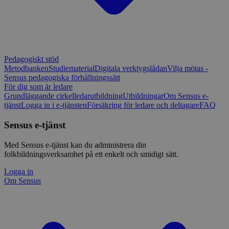
Pedagogiskt stöd
Metodbanken
Studiematerial
Digitala verktygslådan
Vilja mötas -
Sensus pedagogiska förhållningssätt
För dig som är ledare
Grundläggande cirkelledarutbildning
Utbildningar
Om Sensus e-
tjänst
Logga in i e-tjänsten
Försäkring för ledare och deltagare
FAQ
Sensus e-tjänst
Med Sensus e-tjänst kan du administrera din
folkbildningsverksamhet på ett enkelt och smidigt sätt.
Logga in
Om Sensus