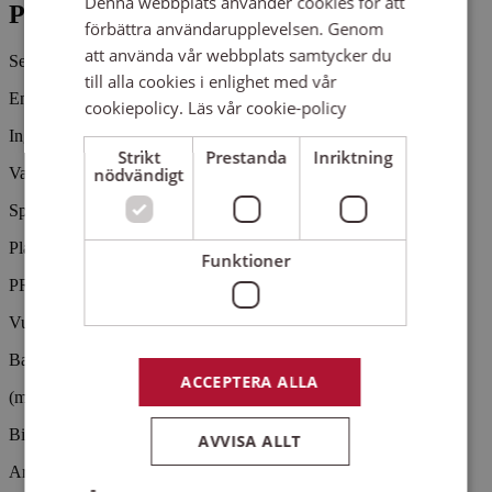
Denna webbplats använder cookies för att
Pris
förbättra användarupplevelsen. Genom
att använda vår webbplats samtycker du
Se beskrivning
till alla cookies i enlighet med vår
En genuin kvällskonsert med
cookiepolicy.
Läs vår cookie-policy
Ingrid Rodebjer på fiol och sång.
Strikt
Prestanda
Inriktning
nödvändigt
Varje kväll klockan 20, 20-31 juli
Språk: Svenska, vid behov engelska
Plats: Visby domkyrka Sankta Maria, Västra Kyrkogatan 2.
Funktioner
PRIS
Vuxen: 150 kronor
Barn upp till 18 år: Gratis
ACCEPTERA ALLA
(men behöver giltig biljett och vuxet sällskap).
Biljetter:https://nortic.se/ticket/event/81523
AVVISA ALLT
Arrangemangsid:
1661670