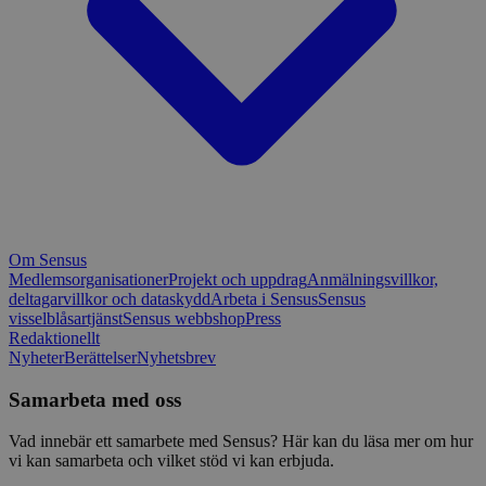
Om Sensus
Medlemsorganisationer
Projekt och uppdrag
Anmälningsvillkor,
deltagarvillkor och dataskydd
Arbeta i Sensus
Sensus
visselblåsartjänst
Sensus webbshop
Press
Redaktionellt
Nyheter
Berättelser
Nyhetsbrev
Samarbeta med oss
Vad innebär ett samarbete med Sensus? Här kan du läsa mer om hur
vi kan samarbeta och vilket stöd vi kan erbjuda.