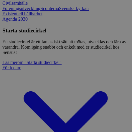
Civilsamhälle
Föreningsutveckling
Scouterna
Svenska kyrkan
Existentiell hållbarhet
Agenda 2030
Starta studiecirkel
En studiecirkel är ett fantastiskt sätt att mötas, utvecklas och lära av
varandra. Kom igång snabbt och enkelt med er studiecirkel hos
Sensus!
Läs mer
om "Starta studiecirkel"
För ledare