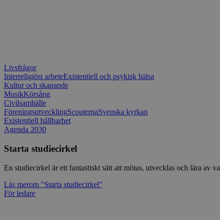
Livsfrågor
Interreligiöst arbete
Existentiell och psykisk hälsa
Kultur och skapande
Musik
Körsång
Civilsamhälle
Föreningsutveckling
Scouterna
Svenska kyrkan
Existentiell hållbarhet
Agenda 2030
Starta studiecirkel
En studiecirkel är ett fantastiskt sätt att mötas, utvecklas och lära a
Läs mer
om "Starta studiecirkel"
För ledare