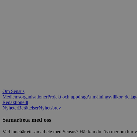
_fbp
.spot
mtm_consent_rem
__Secure-ROLLOU
matomo_ignore
VISITOR_PRIVACY_
matomo_sessid
YSC
_pk_ses
IDE
_ga_1RP1H45CK4
Om Sensus
tf_respondent_cc
Medlemsorganisationer
Projekt och uppdrag
Anmälningsvillkor, deltag
Redaktionellt
Nyheter
Berättelser
Nyhetsbrev
attribution_user_id
Samarbeta med oss
AWSALBTGCORS
Vad innebär ett samarbete med Sensus? Här kan du läsa mer om hur vi