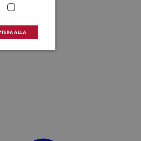
PTERA ALLA
bbplatsen kan inte
lansering,
missbruk.
nsten för att komma
r nödvändigt att
t.
lingsplattform för
plats mot en viss