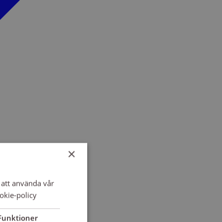
×
att använda vår
okie-policy
Funktioner