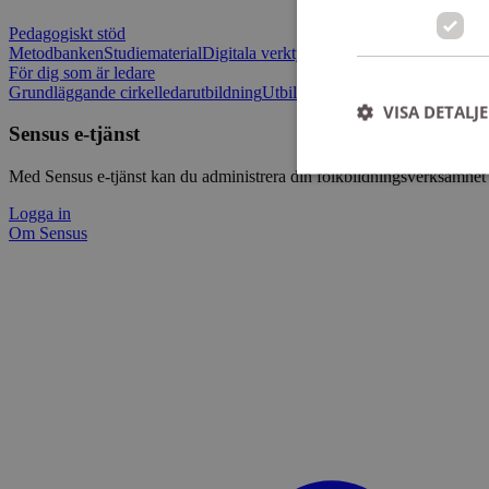
Pedagogiskt stöd
Metodbanken
Studiematerial
Digitala verktygslådan
Vilja mötas - Sensu
För dig som är ledare
Grundläggande cirkelledarutbildning
Utbildningar
Om Sensus e-tjänst
L
VISA DETALJ
Sensus e-tjänst
Med Sensus e-tjänst kan du administrera din folkbildningsverksamhet p
Logga in
Om Sensus
Strikt nödvändiga ka
användas ordentligt 
Namn
ep201
CookieScriptConse
csrftoken