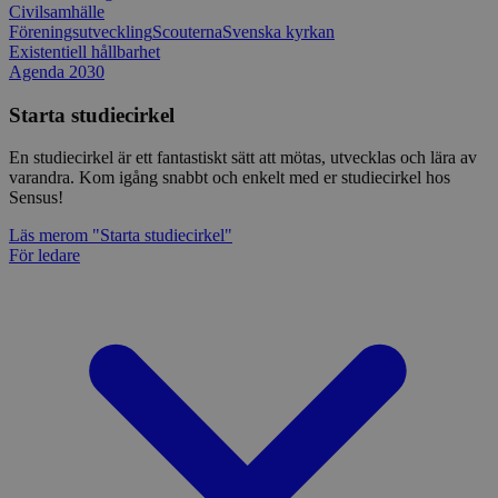
Civilsamhälle
Föreningsutveckling
Scouterna
Svenska kyrkan
Existentiell hållbarhet
Agenda 2030
Starta studiecirkel
En studiecirkel är ett fantastiskt sätt att mötas, utvecklas och lära av
varandra. Kom igång snabbt och enkelt med er studiecirkel hos
Sensus!
Läs mer
om "Starta studiecirkel"
För ledare