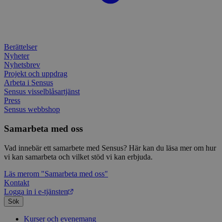
månad
assoc
.sensus.se
Univer
en vik
Googl
analys
använd
unika
Berättelser
tillde
Nyheter
gener
klient
Nyhetsbrev
i varj
Projekt och uppdrag
webbp
Arbeta i Sensus
att be
sessi
Sensus visselblåsartjänst
för
Press
webbp
Sensus webbshop
_pk_ses.1.c859
www.sensus.se
30
Det h
minuter
associ
Samarbeta med oss
platt
källk
för at
Vad innebär ett samarbete med Sensus? Här kan du läsa mer om hur
att sp
vi kan samarbeta och vilket stöd vi kan erbjuda.
betee
webbp
Läs mer
om "Samarbeta med oss"
är en 
prefix
Kontakt
kort s
Logga in i e-tjänsten
bokstä
Sök
refer
instäl
Kurser och evenemang