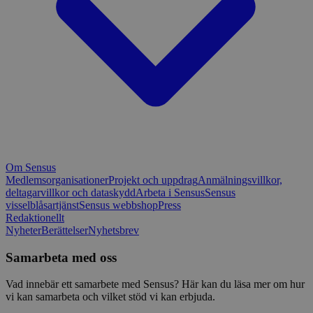
Om Sensus
Medlemsorganisationer
Projekt och uppdrag
Anmälningsvillkor,
deltagarvillkor och dataskydd
Arbeta i Sensus
Sensus
visselblåsartjänst
Sensus webbshop
Press
Redaktionellt
Nyheter
Berättelser
Nyhetsbrev
Samarbeta med oss
Vad innebär ett samarbete med Sensus? Här kan du läsa mer om hur
vi kan samarbeta och vilket stöd vi kan erbjuda.