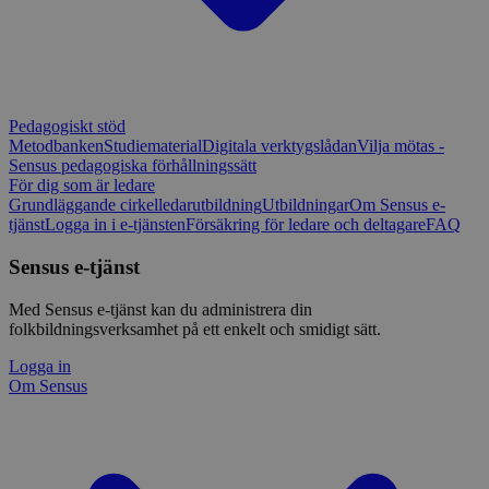
Pedagogiskt stöd
Metodbanken
Studiematerial
Digitala verktygslådan
Vilja mötas -
Sensus pedagogiska förhållningssätt
För dig som är ledare
Grundläggande cirkelledarutbildning
Utbildningar
Om Sensus e-
tjänst
Logga in i e-tjänsten
Försäkring för ledare och deltagare
FAQ
Sensus e-tjänst
Med Sensus e-tjänst kan du administrera din
folkbildningsverksamhet på ett enkelt och smidigt sätt.
Logga in
Om Sensus