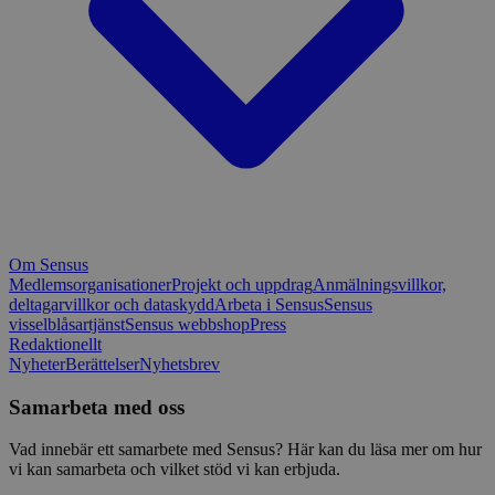
Om Sensus
Medlemsorganisationer
Projekt och uppdrag
Anmälningsvillkor,
deltagarvillkor och dataskydd
Arbeta i Sensus
Sensus
visselblåsartjänst
Sensus webbshop
Press
Redaktionellt
Nyheter
Berättelser
Nyhetsbrev
Samarbeta med oss
Vad innebär ett samarbete med Sensus? Här kan du läsa mer om hur
vi kan samarbeta och vilket stöd vi kan erbjuda.