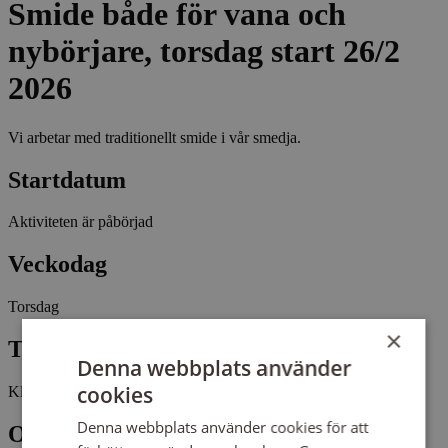
Smide både för vana och
nybörjare, torsdag start 26/2
2026
Vi arbetar med traditionellt smide i vår smedja.
Startdatum
Aktiviteten är påbörjad
Veckodag
Torsdag
×
Tid
Denna webbplats använder
cookies
Kl 17:30 - 20:30
Denna webbplats använder cookies för att
Omfattning