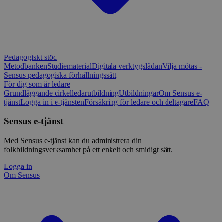
Pedagogiskt stöd
Metodbanken
Studiematerial
Digitala verktygslådan
Vilja mötas -
Sensus pedagogiska förhållningssätt
För dig som är ledare
Grundläggande cirkelledarutbildning
Utbildningar
Om Sensus e-
tjänst
Logga in i e-tjänsten
Försäkring för ledare och deltagare
FAQ
Sensus e-tjänst
Med Sensus e-tjänst kan du administrera din
folkbildningsverksamhet på ett enkelt och smidigt sätt.
Logga in
Om Sensus