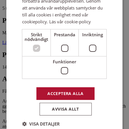
förbättra användarupplevelsen. Genom
att använda vår webbplats samtycker du
5 tillfällen, 20 studietimmar
till alla cookies i enlighet med vår
Plats
cookiepolicy.
Läs vår cookie-policy
Mötesplats Prästgården
Smedjan
Strikt
Prestanda
Inriktning
nödvändigt
Länghems Prästgård 1 51443 LÄNGHEM
Pris
Funktioner
1400 kr
Antal platser kvar
Fåtal platser kvar
ACCEPTERA ALLA
Arbete med traditionellt järnsmide i smedjan. En kursomgång är 5
ggr och deltagaravgiften är 1400 kr. Materialkostnad tillkommer och
AVVISA ALLT
betalas på plats.
Anmälan öppnar den 7/1 via www.sensus.se eller 033-20 41 58
VISA DETALJER
anmälan stänger 2 veckor innan kursstart.