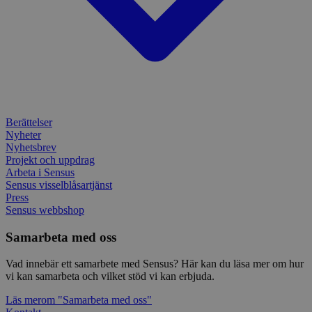
webbp
inbä
enkät
IDE
1 år
Denn
Google LLC
attribution_user_id
1 år
Denna 
av D
Typeform
.doubleclick.net
Typef
utfö
.typeform.com
använd
hur 
använ
anv
webbp
web
enkät
even
slut
ha s
AWSALBTGCORS
7 dagar
Denna 
Amazon Web
bes
Typef
Services, Inc.
Berättelser
webb
använd
form.typeform.com
Nyheter
använ
webbp
Nyhetsbrev
enkät
Projekt och uppdrag
Arbeta i Sensus
_ga
1 år 1
Detta
Google LLC
Sensus visselblåsartjänst
månad
assoc
.sensus.se
Univer
Press
en vik
Sensus webbshop
Googl
analys
använd
Samarbeta med oss
unika
tillde
gener
Vad innebär ett samarbete med Sensus? Här kan du läsa mer om hur
klient
vi kan samarbeta och vilket stöd vi kan erbjuda.
i varj
webbp
Läs mer
om "Samarbeta med oss"
att be
sessi