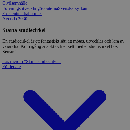
Civilsamhälle
Föreningsutveckling
Scouterna
Svenska kyrkan
Existentiell hållbarhet
Agenda 2030
Starta studiecirkel
En studiecirkel är ett fantastiskt sätt att mötas, utvecklas och lära av
varandra. Kom igång snabbt och enkelt med er studiecirkel hos
Sensus!
Läs mer
om "Starta studiecirkel"
För ledare