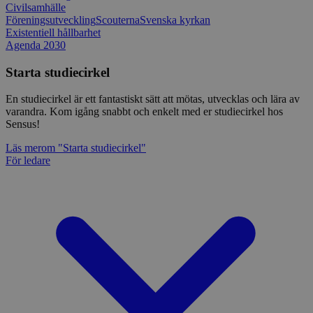
Civilsamhälle
Föreningsutveckling
Scouterna
Svenska kyrkan
Existentiell hållbarhet
Agenda 2030
Starta studiecirkel
En studiecirkel är ett fantastiskt sätt att mötas, utvecklas och lära av
varandra. Kom igång snabbt och enkelt med er studiecirkel hos
Sensus!
Läs mer
om "Starta studiecirkel"
För ledare