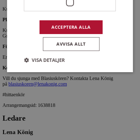
Kursen går tisdagar kl. 10:00-12:00 med start den 30 september.
Plats
ACCEPTERA ALLA
Kursen är i S:t Eriks kapell, Västermalms Församling,
Grubbensringen 1.
AVVISA ALLT
Förkunskaper
Erfarenhet av körsång i stämmor.
VISA DETALJER
Kontakt och anmälan
Vill du sjunga med Blasiuskören? Kontakta Lena König
på
blasiuskoren@lenakonig.com
Strikt nödvändigt
Prestanda
Inriktning
Funktioner
#hittaenkör
Arrangemangsid:
1638818
Strikt nödvändiga kakor tillåter
kärnwebbplatsfunktioner som användarinloggning
och kontohantering. Webbplatsen kan inte
Ledare
användas ordentligt utan strikt nödvändiga cookies.
Leverantör
/
Lena König
Namn
Utgång
Beskrivni
Domän