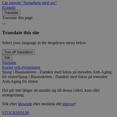
Läs mer
om "Samarbeta med oss"
Kontakt
Translate
Translate this page
Translate this site
Select your language in the dropdown menu below
Turn off translation
Sök
Startsida
Kurser och evenemang
Sjung i Blasiuskören - Damkör med fokus på metoden Anti-Aging
för rösten
Sjung i Blasiuskören - Damkör med fokus på metoden
Anti-Aging för rösten
Det går inte längre att anmäla sig till denna cirkel, kurs eller
arrangemang.
Sök efter
liknande
eller meddela ditt
intresse
!
STOCKHOLM