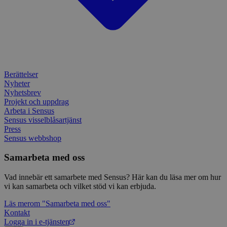
_ga
1 år 1
Detta
Google LLC
månad
assoc
.sensus.se
Univer
en vik
Googl
analys
använd
unika
tillde
gener
Berättelser
klient
Nyheter
i varj
webbp
Nyhetsbrev
att be
Projekt och uppdrag
sessi
Arbeta i Sensus
för
Sensus visselblåsartjänst
webbp
Press
_pk_ses.1.c859
www.sensus.se
30
Det h
Sensus webbshop
minuter
associ
platt
Samarbeta med oss
källk
för at
att sp
Vad innebär ett samarbete med Sensus? Här kan du läsa mer om hur
betee
webbp
vi kan samarbeta och vilket stöd vi kan erbjuda.
är en 
prefix
Läs mer
om "Samarbeta med oss"
kort s
Kontakt
bokstä
refer
Logga in i e-tjänsten