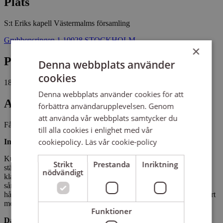
Plats
S:t Eriks kapell
Västermalms församling
Grubbensringen 1 10028 STOCKHOLM
×
Pris
Denna webbplats använder
cookies
1895 kr
Denna webbplats använder cookies för att
Antal platser kvar
förbättra användarupplevelsen. Genom
att använda vår webbplats samtycker du
Fåtal platser kvar
till alla cookies i enlighet med vår
cookiepolicy.
Läs vår cookie-policy
Innehåll och upplägg
Kursen är för dig som har erfarenhet av körsång och att sjunga i
Strikt
Prestanda
Inriktning
stämmor och är sugen på lite utmaningar. Vi sjunger allt från den
nödvändigt
klassiska musiken till pop, allt i körsättning. Vi jobbar med
sångteknik och idéer från metoden Anti-Aging för att rösten ska
hålla så god kvalitet som möjligt. Terminen avslutas med en konsert
med gäster.
Funktioner
Dag