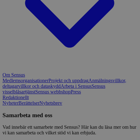
Om Sensus
Medlemsorganisationer
Projekt och uppdrag
Anmälningsvillkor,
deltagarvillkor och dataskydd
Arbeta i Sensus
Sensus
visselblåsartjänst
Sensus webbshop
Press
Redaktionellt
Nyheter
Berättelser
Nyhetsbrev
Samarbeta med oss
Vad innebär ett samarbete med Sensus? Här kan du läsa mer om hur
vi kan samarbeta och vilket stöd vi kan erbjuda.