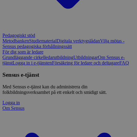
Pedagogiskt stöd
Metodbanken
Studiematerial
Digitala verktygslådan
Vilja mötas -
Sensus pedagogiska förhållningssätt
För dig som är ledare
Grundläggande cirkelledarutbildning
Utbildningar
Om Sensus e-
tjänst
Logga in i e-tjänsten
Försäkring för ledare och deltagare
FAQ
Sensus e-tjänst
Med Sensus e-tjänst kan du administrera din
folkbildningsverksamhet på ett enkelt och smidigt sätt.
Logga in
Om Sensus