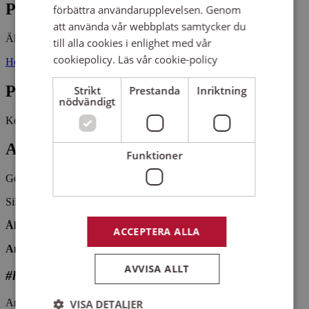
Plats
förbättra användarupplevelsen. Genom
att använda vår webbplats samtycker du
Älghults församlingshem
till alla cookies i enlighet med vår
cookiepolicy.
Läs vår cookie-policy
Högbyvägen 7 36495 ÄLGHULT
Pris
Strikt
Prestanda
Inriktning
nödvändigt
Kostnadsfritt
Antal platser kvar
Funktioner
Gott om platser kvar
Silvertonen är en kör i Älghults församling.
Åldrar: Vuxen
ACCEPTERA ALLA
Antal platser: 25
AVVISA ALLT
#hittaenkör
Arrangemangsid:
1632801
VISA DETALJER