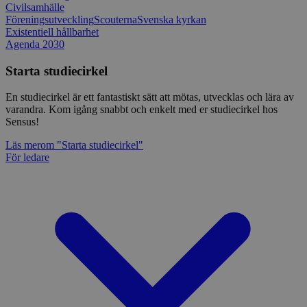
Civilsamhälle
Föreningsutveckling
Scouterna
Svenska kyrkan
Existentiell hållbarhet
Agenda 2030
Starta studiecirkel
En studiecirkel är ett fantastiskt sätt att mötas, utvecklas och lära av
varandra. Kom igång snabbt och enkelt med er studiecirkel hos
Sensus!
Läs mer
om "Starta studiecirkel"
För ledare