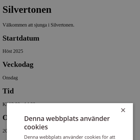
Silvertonen
Välkommen att sjunga i Silvertonen.
Startdatum
Höst 2025
Veckodag
Onsdag
Tid
Kl 13:00 - 14:00
×
Omfattning
Denna webbplats använder
cookies
20 tillfällen, 15 studietimmar
Denna webbplats använder cookies för att