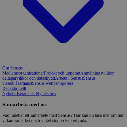
Om Sensus
Medlemsorganisationer
Projekt och uppdrag
Anmälningsvillkor,
deltagarvillkor och dataskydd
Arbeta i Sensus
Sensus
visselblåsartjänst
Sensus webbshop
Press
Redaktionellt
Nyheter
Berättelser
Nyhetsbrev
Samarbeta med oss
Vad innebär ett samarbete med Sensus? Här kan du läsa mer om hur
vi kan samarbeta och vilket stöd vi kan erbjuda.