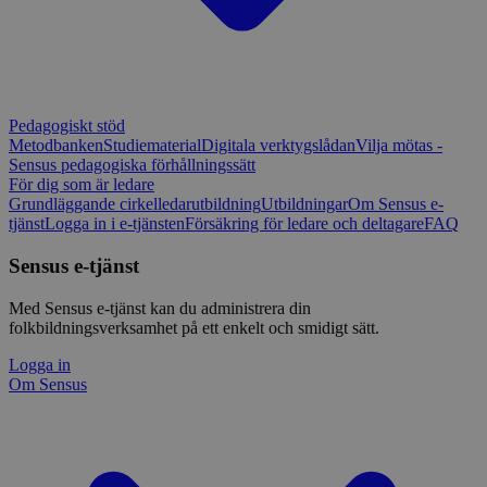
Pedagogiskt stöd
Metodbanken
Studiematerial
Digitala verktygslådan
Vilja mötas -
Sensus pedagogiska förhållningssätt
För dig som är ledare
Grundläggande cirkelledarutbildning
Utbildningar
Om Sensus e-
tjänst
Logga in i e-tjänsten
Försäkring för ledare och deltagare
FAQ
Sensus e-tjänst
Med Sensus e-tjänst kan du administrera din
folkbildningsverksamhet på ett enkelt och smidigt sätt.
Logga in
Om Sensus