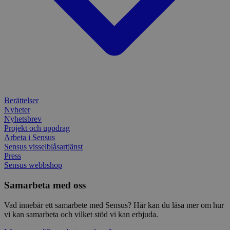
använ
spår
webbp
inbä
enkät
IDE
1 år
Denn
Google LLC
attribution_user_id
1 år
Denna 
av D
Typeform
.doubleclick.net
Typef
utfö
.typeform.com
använd
hur 
använ
anv
webbp
web
enkät
even
slut
ha s
AWSALBTGCORS
7 dagar
Denna 
Amazon Web
bes
Typef
Services, Inc.
webb
använd
form.typeform.com
Berättelser
använ
Nyheter
webbp
Nyhetsbrev
enkät
Projekt och uppdrag
_ga
1 år 1
Detta
Google LLC
Arbeta i Sensus
månad
assoc
.sensus.se
Sensus visselblåsartjänst
Univer
Press
en vik
Googl
Sensus webbshop
analys
använd
Samarbeta med oss
unika
tillde
gener
Vad innebär ett samarbete med Sensus? Här kan du läsa mer om hur
klient
vi kan samarbeta och vilket stöd vi kan erbjuda.
i varj
webbp
att be