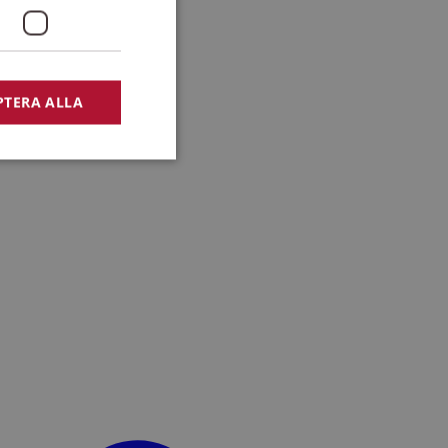
PTERA ALLA
bbplatsen kan inte
lansering,
missbruk.
nsten för att komma
r nödvändigt att
t.
lingsplattform för
plats mot en viss