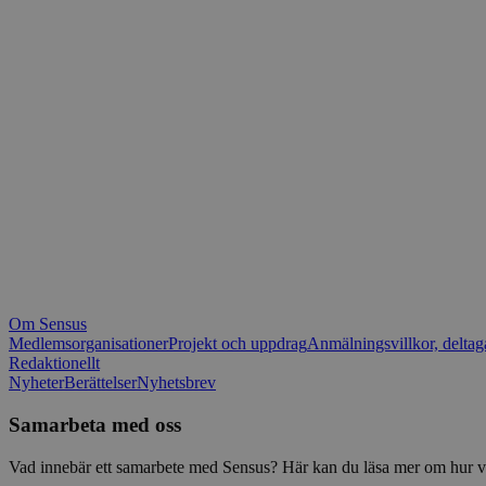
_fbp
.spot
mtm_consent_rem
__Secure-ROLLOU
matomo_ignore
VISITOR_PRIVACY_
matomo_sessid
YSC
_pk_ses
IDE
_ga_1RP1H45CK4
Om Sensus
tf_respondent_cc
Medlemsorganisationer
Projekt och uppdrag
Anmälningsvillkor, deltag
Redaktionellt
Nyheter
Berättelser
Nyhetsbrev
attribution_user_id
Samarbeta med oss
AWSALBTGCORS
Vad innebär ett samarbete med Sensus? Här kan du läsa mer om hur vi