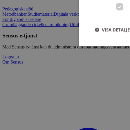
Pedagogiskt stöd
Metodbanken
Studiematerial
Digitala verktygslådan
Vilja mötas - Sensu
För dig som är ledare
Grundläggande cirkelledarutbildning
Utbildningar
Om Sensus e-tjänst
L
VISA DETALJ
Sensus e-tjänst
Med Sensus e-tjänst kan du administrera din folkbildningsverksamhet p
Logga in
Om Sensus
Strikt nödvändiga ka
användas ordentligt 
Namn
ep201
CookieScriptConse
csrftoken