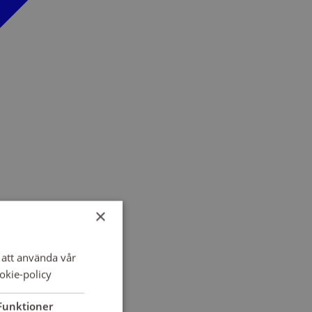
×
att använda vår
okie-policy
Funktioner