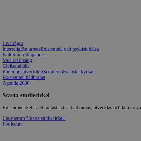
Livsfrågor
Interreligiöst arbete
Existentiell och psykisk hälsa
Kultur och skapande
Musik
Körsång
Civilsamhälle
Föreningsutveckling
Scouterna
Svenska kyrkan
Existentiell hållbarhet
Agenda 2030
Starta studiecirkel
En studiecirkel är ett fantastiskt sätt att mötas, utvecklas och lära a
Läs mer
om "Starta studiecirkel"
För ledare