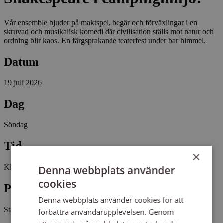
Vår ensemble bjuder på maktspel, begär och förväxlingar i en
skruvad och musikalisk komedi där civilisation ställs mot natur och
ordning blir kaos. En färgsprakande teaterfest under bar himmel.
Datum
19 juli 2026
Dag
Söndag
Tid
×
Kl 17:00 - 19:00
Denna webbplats använder
cookies
Plats
Denna webbplats använder cookies för att
Stallebrottet
förbättra användarupplevelsen. Genom