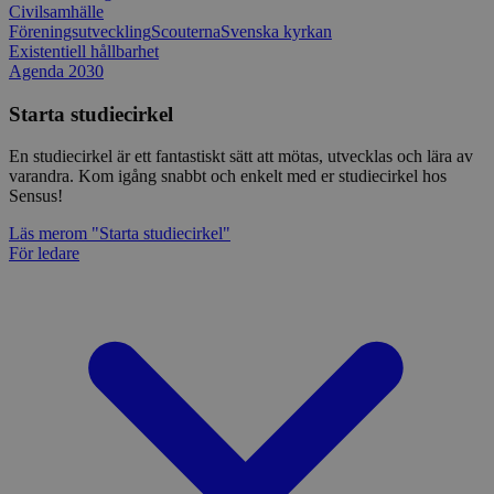
Civilsamhälle
Föreningsutveckling
Scouterna
Svenska kyrkan
Existentiell hållbarhet
Agenda 2030
Starta studiecirkel
En studiecirkel är ett fantastiskt sätt att mötas, utvecklas och lära av
varandra. Kom igång snabbt och enkelt med er studiecirkel hos
Sensus!
Läs mer
om "Starta studiecirkel"
För ledare