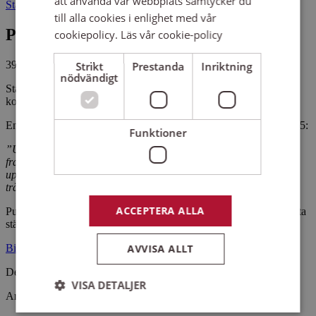
att använda vår webbplats samtycker du
Stallebrottet 45655 BOHUS-MALMÖN
till alla cookies i enlighet med vår
Pris
cookiepolicy.
Läs vår cookie-policy
395 kr
Strikt
Prestanda
Inriktning
nödvändigt
Stallebrottets sommarteater fortsätter sin satsning på klassiska
komedier i en fri och modern tolkning. Regissör är Robin Keller.
En spontan reaktion på årets satsning från en nöjd besökare år 2025:
Funktioner
”Underbart- en upphottad Shakespeare igen! Nåt att verkligen se
framemot efter uppsättningen i somras, som var en ren fröjd att
uppleva. Rytmiskt, lekfullt och trots en vågad bearbetning en
träffsäker Shakespeareton!”
ACCEPTERA ALLA
Publiken bjuds på en förtrollad sommarkväll bland klippor och salta
stänk, med musik, humor och kanske en och annan livsvisdom.
AVVISA ALLT
Biljetter
Det här sker med stöd av VGR
VISA DETALJER
Arrangemangsid:
1663149