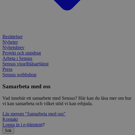
IDE
1 år
Denn
Google LLC
attribution_user_id
1 år
Denna 
av D
Typeform
.doubleclick.net
Typef
utfö
.typeform.com
använd
hur 
använ
anv
webbp
web
enkät
even
slut
Berättelser
ha s
AWSALBTGCORS
7 dagar
Denna 
Amazon Web
Nyheter
bes
Typef
Services, Inc.
webb
använd
form.typeform.com
Nyhetsbrev
använ
Projekt och uppdrag
webbp
Arbeta i Sensus
enkät
Sensus visselblåsartjänst
_ga
1 år 1
Detta
Google LLC
Press
månad
assoc
.sensus.se
Sensus webbshop
Univer
en vik
Googl
Samarbeta med oss
analys
använd
unika
Vad innebär ett samarbete med Sensus? Här kan du läsa mer om hur
tillde
vi kan samarbeta och vilket stöd vi kan erbjuda.
gener
klient
Läs mer
om "Samarbeta med oss"
i varj
webbp
Kontakt
att be
Logga in i e-tjänsten
sessi
Sök
för