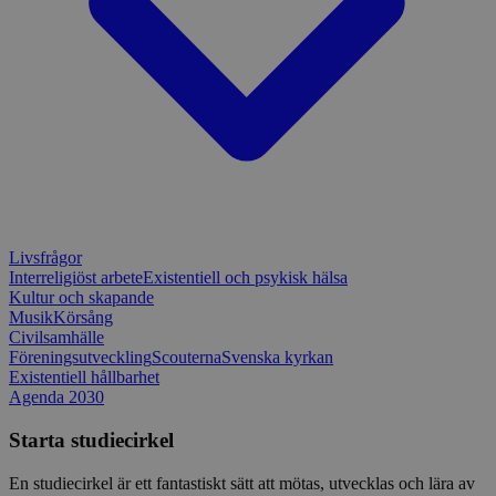
csrftoken
www.sensus.se
12
Denna coo
månader
till Djang
Google
4 dagar
webbutvec
Privacy Policy
för Pytho
utformad 
en webbpl
typ av pr
på webbfo
_splunk_rum_sid
sensus.wufoo.com
15
Denna coo
minuter
Wufoo fö
belastnin
webbplats
förhindra
webbplats
Storage declaration
Livsfrågor
Interreligiöst arbete
Existentiell och psykisk hälsa
Storage
Kultur och skapande
Namn
Beskrivning
type
Musik
Körsång
Civilsamhälle
lastExternalReferrerTime
Local
Föreningsutveckling
Scouterna
Svenska kyrkan
storage
Existentiell hållbarhet
lastExternalReferrer
Local
Agenda 2030
storage
Starta studiecirkel
En studiecirkel är ett fantastiskt sätt att mötas, utvecklas och lära av