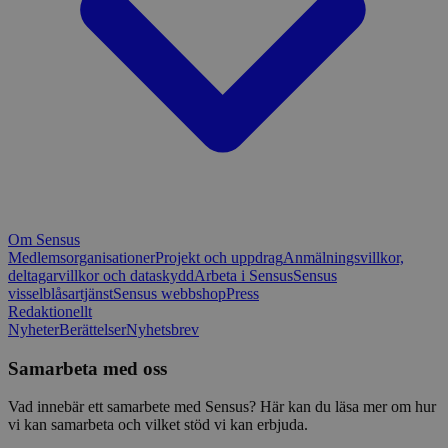
Om Sensus
Medlemsorganisationer
Projekt och uppdrag
Anmälningsvillkor,
deltagarvillkor och dataskydd
Arbeta i Sensus
Sensus
visselblåsartjänst
Sensus webbshop
Press
Redaktionellt
Nyheter
Berättelser
Nyhetsbrev
Samarbeta med oss
Vad innebär ett samarbete med Sensus? Här kan du läsa mer om hur
vi kan samarbeta och vilket stöd vi kan erbjuda.