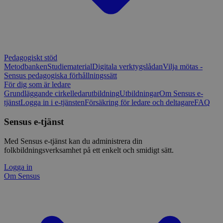
Pedagogiskt stöd
Metodbanken
Studiematerial
Digitala verktygslådan
Vilja mötas -
Sensus pedagogiska förhållningssätt
För dig som är ledare
Grundläggande cirkelledarutbildning
Utbildningar
Om Sensus e-
tjänst
Logga in i e-tjänsten
Försäkring för ledare och deltagare
FAQ
Sensus e-tjänst
Med Sensus e-tjänst kan du administrera din
folkbildningsverksamhet på ett enkelt och smidigt sätt.
Logga in
Om Sensus