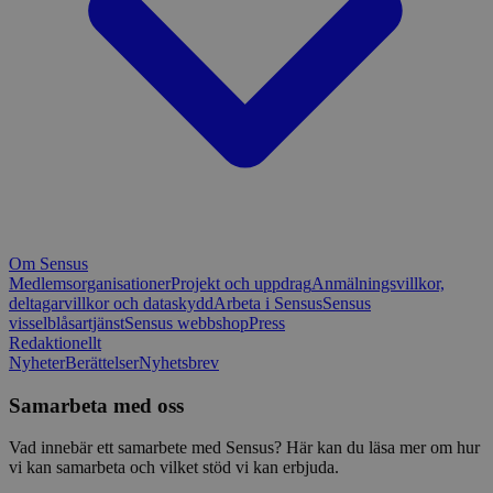
Om Sensus
Medlemsorganisationer
Projekt och uppdrag
Anmälningsvillkor,
deltagarvillkor och dataskydd
Arbeta i Sensus
Sensus
visselblåsartjänst
Sensus webbshop
Press
Redaktionellt
Nyheter
Berättelser
Nyhetsbrev
Samarbeta med oss
Vad innebär ett samarbete med Sensus? Här kan du läsa mer om hur
vi kan samarbeta och vilket stöd vi kan erbjuda.