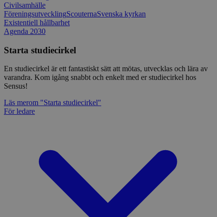
Civilsamhälle
Föreningsutveckling
Scouterna
Svenska kyrkan
Existentiell hållbarhet
Agenda 2030
Starta studiecirkel
En studiecirkel är ett fantastiskt sätt att mötas, utvecklas och lära av
varandra. Kom igång snabbt och enkelt med er studiecirkel hos
Sensus!
Läs mer
om "Starta studiecirkel"
För ledare