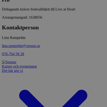
Pris
4 dagar
webbutvec
Privacy Policy
för Pytho
utformad 
Deltagande kräver festivalbiljett till Live at Heart
en webbpl
typ av pr
Arrangemangsid:
1638656
på webbfo
_splunk_rum_sid
sensus.wufoo.com
15
Denna coo
Kontaktperson
minuter
Wufoo fö
belastnin
webbplats
Linn Rampeltin
förhindra
webbplats
linn.rampeltin@sensus.se
Storage declaration
076-764 58 28
Storage
Namn
Beskrivning
type
Kurser och evenemang
lastExternalReferrerTime
Local
Det här gör vi
storage
lastExternalReferrer
Local
storage
Leverantör
Namn
Utgång
Beskrivning