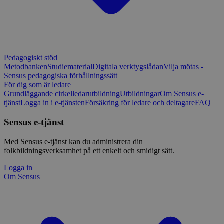
Pedagogiskt stöd
Metodbanken
Studiematerial
Digitala verktygslådan
Vilja mötas -
Sensus pedagogiska förhållningssätt
För dig som är ledare
Grundläggande cirkelledarutbildning
Utbildningar
Om Sensus e-
tjänst
Logga in i e-tjänsten
Försäkring för ledare och deltagare
FAQ
Sensus e-tjänst
Med Sensus e-tjänst kan du administrera din
folkbildningsverksamhet på ett enkelt och smidigt sätt.
Logga in
Om Sensus