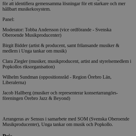
Strikt nödvändigt
Prestanda
Inriktning
för att identifiera gemensamma lösningar för ett starkare och mer
hållbart musikekosystem.
Funktioner
Panel:
Strikt nödvändiga kakor tillåter
kärnwebbplatsfunktioner som användarinloggning
Moderator: Tobba Andersson (vice ordförande - Svenska
och kontohantering. Webbplatsen kan inte
Oberoende Musikproducenter)
användas ordentligt utan strikt nödvändiga cookies.
Birgit Bidder (artist & producent, samt frilansande musiker &
Leverantör
/
Namn
Utgång
Beskrivni
medlem i Unga tankar om musik)
Domän
ep201
30
Denna coo
Wufoo
Clara Ziegler (musiker, musikproducent, artist and styrelsemedlem i
minuter
Wufoo fö
.wufoo.com
Popkollos riksorganisation)
belastnin
webbplats
Wilhelm Sundman (oppositionsråd - Region Örebro Län,
förhindra
webbplats
Liberalerna)
CookieScriptConsent
1 månad
Denna coo
CookieScript
Jacob Hallberg (musiker och representerar konsertarrangörs-
Cookie-Sc
www.sensus.se
föreningen Örebro Jazz & Beyond)
tjänsten 
ihåg prefe
besökaren
nödvändig
Script.co
Arrangeras av Sensus i samarbete med SOM (Svenska Oberoende
fungerar k
Musikproducenter), Unga tankar om musik och Popkollo.
csrftoken
www.sensus.se
12
Denna coo
månader
till Djang
Google