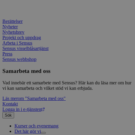
_pk_ses.1.c859
www.sensus.se
30
Det h
minuter
associ
platt
källk
för at
Berättelser
att sp
Nyheter
betee
webbp
Nyhetsbrev
är en 
Projekt och uppdrag
prefix
Arbeta i Sensus
kort s
bokstä
Sensus visselblåsartjänst
refer
Press
instäl
Sensus webbshop
mtm_consent
1 år 1
Cooki
InnoCraft Ltd
månad
utgång
www.sensus.se
Samarbeta med oss
komma
gav si
Vad innebär ett samarbete med Sensus? Här kan du läsa mer om hur
mtm_cookie_consent
www.sensus.se
1 år 1
Cooki
vi kan samarbeta och vilket stöd vi kan erbjuda.
månad
utgång
komma
Läs mer
om "Samarbeta med oss"
gav el
samty
Kontakt
Logga in i e-tjänsten
_pk_id.1.c859
www.sensus.se
1 år
Det h
Sök
associ
platt
källk
Kurser och evenemang
för at
Det här gör vi
att sp