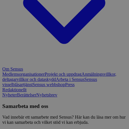
Om Sensus
Medlemsorganisationer
Projekt och uppdrag
Anmälningsvillkor,
deltagarvillkor och dataskydd
Arbeta i Sensus
Sensus
visselblåsartjänst
Sensus webbshop
Press
Redaktionellt
Nyheter
Berättelser
Nyhetsbrev
Samarbeta med oss
Vad innebär ett samarbete med Sensus? Här kan du läsa mer om hur
vi kan samarbeta och vilket stöd vi kan erbjuda.