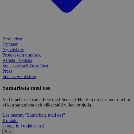
_ga
1 år 1
Detta
Google LLC
månad
assoc
.sensus.se
Univer
en vik
Googl
analys
använd
unika
tillde
Berättelser
gener
klient
Nyheter
i varj
Nyhetsbrev
webbp
Projekt och uppdrag
att be
Arbeta i Sensus
sessi
för
Sensus visselblåsartjänst
webbp
Press
Sensus webbshop
_pk_ses.1.c859
www.sensus.se
30
Det h
minuter
associ
platt
Samarbeta med oss
källk
för at
att sp
Vad innebär ett samarbete med Sensus? Här kan du läsa mer om hur
betee
vi kan samarbeta och vilket stöd vi kan erbjuda.
webbp
är en 
prefix
Läs mer
om "Samarbeta med oss"
kort s
Kontakt
bokstä
Logga in i e-tjänsten
refer
instäl
Sök