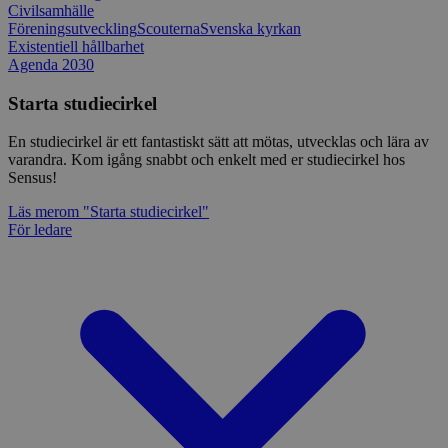
Civilsamhälle
Föreningsutveckling
Scouterna
Svenska kyrkan
Existentiell hållbarhet
Agenda 2030
Starta studiecirkel
En studiecirkel är ett fantastiskt sätt att mötas, utvecklas och lära av
varandra. Kom igång snabbt och enkelt med er studiecirkel hos
Sensus!
Läs mer
om "Starta studiecirkel"
För ledare