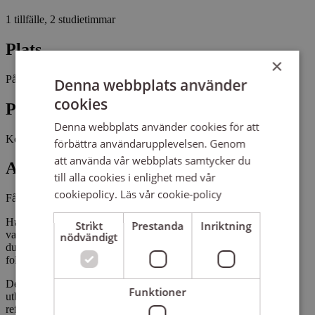
1 tillfälle, 2 studietimmar
Plats
×
På distans
Denna webbplats använder
cookies
Pris
Denna webbplats använder cookies för att
Kostnadsfritt
förbättra användarupplevelsen. Genom
att använda vår webbplats samtycker du
Antal platser kvar
till alla cookies i enlighet med vår
cookiepolicy.
Läs vår cookie-policy
Fåtal platser kvar
Hur kan du som ledare skapa trygghet i en grupp? Hur kan du ta
Strikt
Prestanda
Inriktning
vara på deltagarnas erfarenheter och skapa delaktighet? Hur möter
nödvändigt
du olika situationer i en grupp? Vad innebär det att vara ledare i
folkbildningen?
Detta är några av de frågor som kommer att tas upp under
Funktioner
utbildningen. Teori varvas med samtal, praktiska övningar och
reflektion.