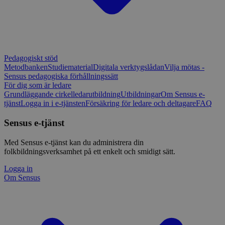
Pedagogiskt stöd
Metodbanken
Studiematerial
Digitala verktygslådan
Vilja mötas -
Sensus pedagogiska förhållningssätt
För dig som är ledare
Grundläggande cirkelledarutbildning
Utbildningar
Om Sensus e-
tjänst
Logga in i e-tjänsten
Försäkring för ledare och deltagare
FAQ
Sensus e-tjänst
Med Sensus e-tjänst kan du administrera din
folkbildningsverksamhet på ett enkelt och smidigt sätt.
Logga in
Om Sensus