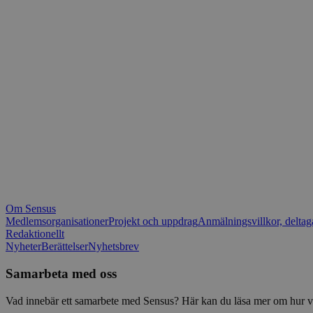
_fbp
.spot
mtm_consent_rem
__Secure-ROLLOU
matomo_ignore
VISITOR_PRIVACY_
matomo_sessid
YSC
_pk_ses
IDE
_ga_1RP1H45CK4
Om Sensus
tf_respondent_cc
Medlemsorganisationer
Projekt och uppdrag
Anmälningsvillkor, deltag
Redaktionellt
Nyheter
Berättelser
Nyhetsbrev
attribution_user_id
Samarbeta med oss
AWSALBTGCORS
Vad innebär ett samarbete med Sensus? Här kan du läsa mer om hur vi