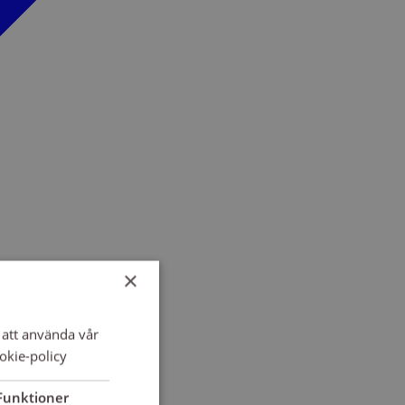
×
att använda vår
okie-policy
Funktioner