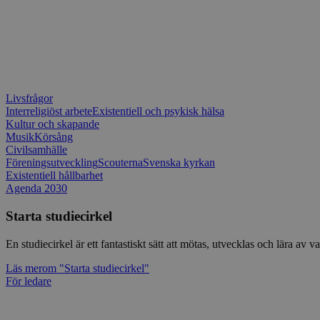
Livsfrågor
Interreligiöst arbete
Existentiell och psykisk hälsa
Kultur och skapande
Musik
Körsång
Civilsamhälle
Föreningsutveckling
Scouterna
Svenska kyrkan
Existentiell hållbarhet
Agenda 2030
Starta studiecirkel
En studiecirkel är ett fantastiskt sätt att mötas, utvecklas och lära a
Läs mer
om "Starta studiecirkel"
För ledare