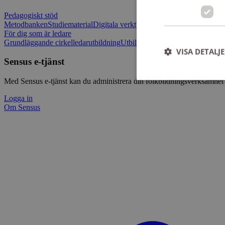
Pedagogiskt stöd
Metodbanken
Studiematerial
Digitala verktygslådan
Vilja mötas - Sensu
För dig som är ledare
Grundläggande cirkelledarutbildning
Utbildningar
Om Sensus e-tjänst
L
VISA DETALJ
Sensus e-tjänst
Med Sensus e-tjänst kan du administrera din folkbildningsverksamhet p
Logga in
Om Sensus
Strikt nödvändiga ka
användas ordentligt 
Namn
ep201
CookieScriptConse
csrftoken