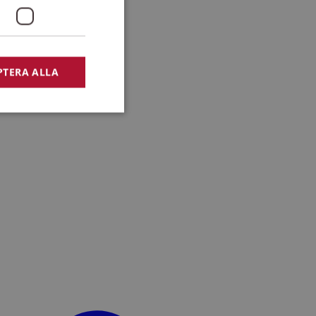
PTERA ALLA
bbplatsen kan inte
lansering,
missbruk.
nsten för att komma
r nödvändigt att
t.
lingsplattform för
plats mot en viss