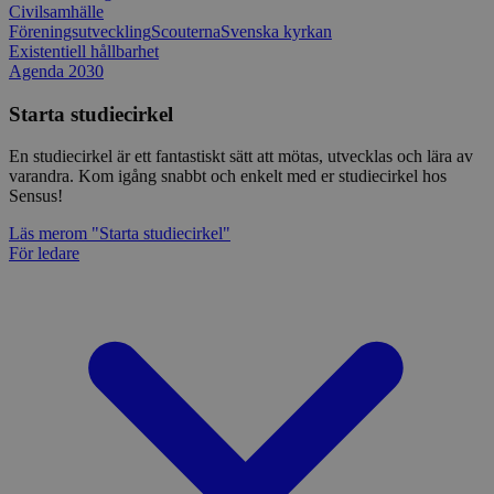
Civilsamhälle
Föreningsutveckling
Scouterna
Svenska kyrkan
Existentiell hållbarhet
Agenda 2030
Starta studiecirkel
En studiecirkel är ett fantastiskt sätt att mötas, utvecklas och lära av
varandra. Kom igång snabbt och enkelt med er studiecirkel hos
Sensus!
Läs mer
om "Starta studiecirkel"
För ledare