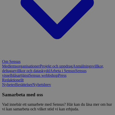
Om Sensus
Medlemsorganisationer
Projekt och uppdrag
Anmälningsvillkor,
deltagarvillkor och dataskydd
Arbeta i Sensus
Sensus
visselblåsartjänst
Sensus webbshop
Press
Redaktionellt
Nyheter
Berättelser
Nyhetsbrev
Samarbeta med oss
Vad innebär ett samarbete med Sensus? Här kan du läsa mer om hur
vi kan samarbeta och vilket stöd vi kan erbjuda.