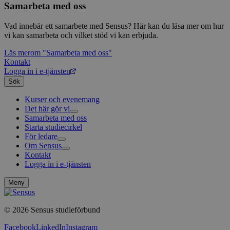
bes
Typef
Services, Inc.
Samarbeta med oss
webb
använd
form.typeform.com
använ
webbp
Vad innebär ett samarbete med Sensus? Här kan du läsa mer om hur
enkät
vi kan samarbeta och vilket stöd vi kan erbjuda.
_ga
1 år 1
Detta
Google LLC
Läs mer
om "Samarbeta med oss"
månad
assoc
.sensus.se
Univer
Kontakt
en vik
Logga in i e-tjänsten
Googl
analys
Sök
använd
unika
Kurser och evenemang
tillde
Det här gör vi
gener
klient
Samarbeta med oss
Livsfrågor
i varj
Starta studiecirkel
Kultur och skapande
Interreligiöst arbete
webbp
För ledare
Civilsamhälle
Existentiell och psykisk hälsa
Musik
att be
Om Sensus
Existentiell hållbarhet
Grundläggande cirkelledarutbildning
Körsång
Föreningsutveckling
sessi
för
Kontakt
Utbildningar
Berättelser
Scouterna
Agenda 2030
webbp
Logga in i e-tjänsten
Sensus e-tjänst
Nyheter
Svenska kyrkan
Metodbanken
Nyhetsbrev
_pk_ses.1.c859
www.sensus.se
30
Det h
Försäkring för ledare och deltagare
Projekt och uppdrag
minuter
associ
Meny
platt
FAQ
Arbeta i Sensus
källk
Sensus visselblåsartjänst
för at
© 2026 Sensus studieförbund
Press
att sp
betee
Sensus webbshop
webbp
Facebook
LinkedIn
Instagram