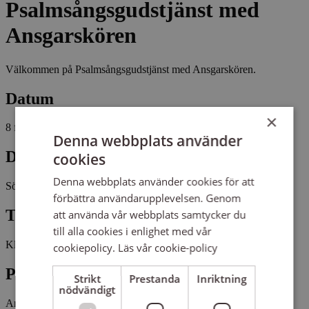
Psalmsångsgudstjänst med
Ansgarskören
Välkommen på Psalmsångsgudstjänst med Ansgarskören.
Datum
×
8 februari 2026
Denna webbplats använder
Dag
cookies
Denna webbplats använder cookies för att
Söndag
förbättra användarupplevelsen. Genom
Tid
att använda vår webbplats samtycker du
till alla cookies i enlighet med vår
Kl 18:00 - 19:00
cookiepolicy.
Läs vår cookie-policy
Plats
Strikt
Prestanda
Inriktning
nödvändigt
Ansgarskyrkan
Kyrksalen