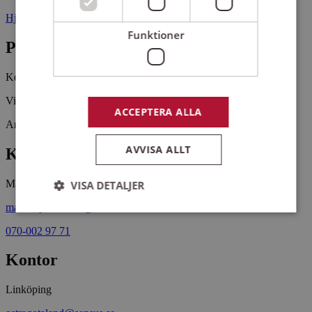
Hjälmgatan 17 58217 LINKÖPING
Funktioner
Pris
Kostnadsfritt
Vi sjunger ur nya psalmforslaget tillsammans med Ansgarskören.
ACCEPTERA ALLA
Arrangemangsid:
1647791
AVVISA ALLT
Kontaktperson
Marcus Johansson
VISA DETALJER
marcus.johansson@sensus.se
070-002 97 71
Strikt nödvändigt
Prestanda
Inriktning
Kontor
Funktioner
Strikt nödvändiga kakor tillåter
Linköping
kärnwebbplatsfunktioner som användarinloggning
och kontohantering. Webbplatsen kan inte