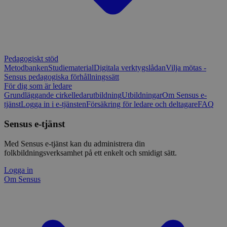
Pedagogiskt stöd
Metodbanken
Studiematerial
Digitala verktygslådan
Vilja mötas -
Sensus pedagogiska förhållningssätt
För dig som är ledare
Grundläggande cirkelledarutbildning
Utbildningar
Om Sensus e-
tjänst
Logga in i e-tjänsten
Försäkring för ledare och deltagare
FAQ
Sensus e-tjänst
Med Sensus e-tjänst kan du administrera din
folkbildningsverksamhet på ett enkelt och smidigt sätt.
Logga in
Om Sensus