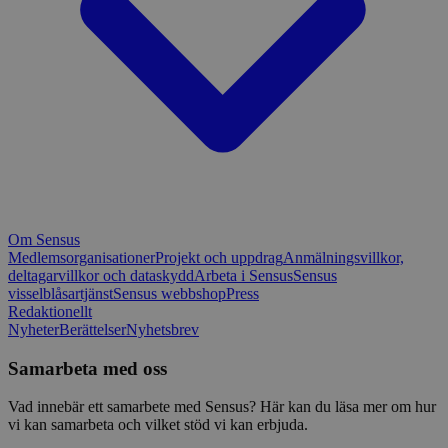
Om Sensus
Medlemsorganisationer
Projekt och uppdrag
Anmälningsvillkor,
deltagarvillkor och dataskydd
Arbeta i Sensus
Sensus
visselblåsartjänst
Sensus webbshop
Press
Redaktionellt
Nyheter
Berättelser
Nyhetsbrev
Samarbeta med oss
Vad innebär ett samarbete med Sensus? Här kan du läsa mer om hur
vi kan samarbeta och vilket stöd vi kan erbjuda.