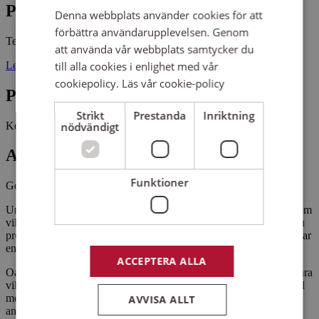
Plats
Denna webbplats använder cookies för att
förbättra användarupplevelsen. Genom
Tegelbruket
Millencolinlokal
att använda vår webbplats samtycker du
Lertagsgatan 2 70347 ÖREBRO
till alla cookies i enlighet med vår
cookiepolicy.
Läs vår cookie-policy
Pris
Strikt
Prestanda
Inriktning
Kostnadsfritt
nödvändigt
Antal platser kvar
Funktioner
Gott om platser kvar
Under sommaren öppnar Sensus Studios på Tegelbruket för dig som
vill testa musikproduktion och utforska ditt eget sound. Här kan du
prova på att spela in, mixa, göra beats och skriva egen musik. Vi har
en erfaren ledare på plats som visar dig hur du kan göra.
ACCEPTERA ALLA
Oavsett om du drömmer om att spela in en låt, bygga beats eller bara
vill testa något nytt är det här en chans att komma igång och ha kul
med musik. Du behöver inga förkunskaper och det krävs ingen
AVVISA ALLT
anmälan – det är bara att komma förbi och prova.