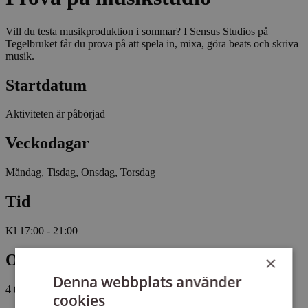
Vill du testa musikproduktion i sommar? I Sensus Studios på
Tegelbruket får du prova på att spela in, mixa, göra beats och skriva
musik.
Startdatum
Aktiviteten är påbörjad
Veckodagar
Måndag, Tisdag, Onsdag, Torsdag
Tid
Kl 17:00 - 21:00
Omfattning
×
Denna webbplats använder
4 tillfällen, 20 studietimmar
cookies