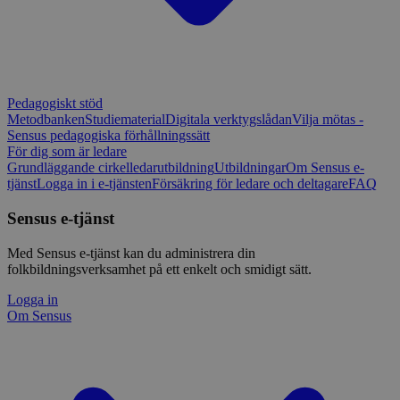
Pedagogiskt stöd
Metodbanken
Studiematerial
Digitala verktygslådan
Vilja mötas -
Sensus pedagogiska förhållningssätt
För dig som är ledare
Grundläggande cirkelledarutbildning
Utbildningar
Om Sensus e-
tjänst
Logga in i e-tjänsten
Försäkring för ledare och deltagare
FAQ
Sensus e-tjänst
Med Sensus e-tjänst kan du administrera din
folkbildningsverksamhet på ett enkelt och smidigt sätt.
Logga in
Om Sensus