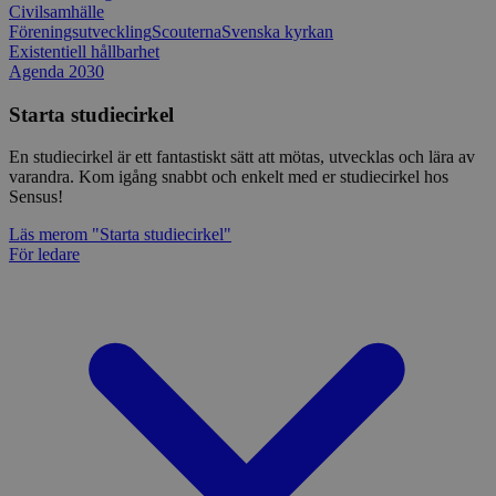
Civilsamhälle
Föreningsutveckling
Scouterna
Svenska kyrkan
Existentiell hållbarhet
Agenda 2030
Starta studiecirkel
En studiecirkel är ett fantastiskt sätt att mötas, utvecklas och lära av
varandra. Kom igång snabbt och enkelt med er studiecirkel hos
Sensus!
Läs mer
om "Starta studiecirkel"
För ledare