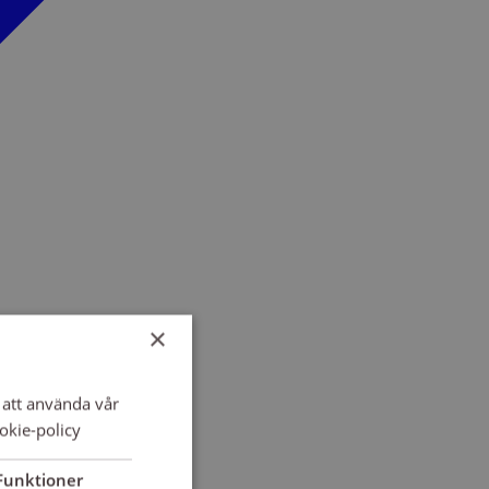
×
att använda vår
okie-policy
Funktioner