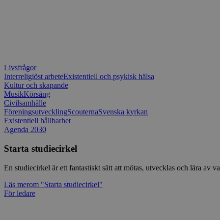
Livsfrågor
Interreligiöst arbete
Existentiell och psykisk hälsa
Kultur och skapande
Musik
Körsång
Civilsamhälle
Föreningsutveckling
Scouterna
Svenska kyrkan
Existentiell hållbarhet
Agenda 2030
Starta studiecirkel
En studiecirkel är ett fantastiskt sätt att mötas, utvecklas och lära a
Läs mer
om "Starta studiecirkel"
För ledare