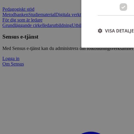
Pedagogiskt stöd
Metodbanken
Studiematerial
Digitala verktygslådan
Vilja mötas - Sensu
För dig som är ledare
Grundläggande cirkelledarutbildning
Utbildningar
Om Sensus e-tjänst
L
VISA DETALJ
Sensus e-tjänst
Med Sensus e-tjänst kan du administrera din folkbildningsverksamhet p
Logga in
Om Sensus
Strikt nödvändiga ka
användas ordentligt 
Namn
ep201
CookieScriptConse
csrftoken