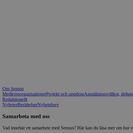
_fbp
.spot
mtm_consent_rem
__Secure-ROLLOU
matomo_ignore
VISITOR_PRIVACY_
matomo_sessid
YSC
_pk_ses
IDE
_ga_1RP1H45CK4
Om Sensus
tf_respondent_cc
Medlemsorganisationer
Projekt och uppdrag
Anmälningsvillkor, deltag
Redaktionellt
Nyheter
Berättelser
Nyhetsbrev
attribution_user_id
Samarbeta med oss
AWSALBTGCORS
Vad innebär ett samarbete med Sensus? Här kan du läsa mer om hur vi