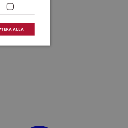
PTERA ALLA
bbplatsen kan inte
lansering,
missbruk.
nsten för att komma
r nödvändigt att
t.
lingsplattform för
plats mot en viss