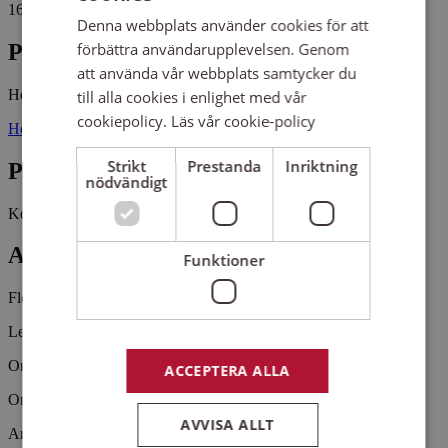
16 tillfällen, 10 studietimmar
Denna webbplats använder cookies för att
förbättra användarupplevelsen. Genom
Plats
att använda vår webbplats samtycker du
Högalidskyrkan
Stora Salen
till alla cookies i enlighet med vår
cookiepolicy.
Läs vår cookie-policy
Högalids kyrkväg STOCKHOLM
Strikt
Prestanda
Inriktning
Pris
nödvändigt
Kostnadsfritt
Antal platser kvar
Funktioner
Fler än 5 platser kvar
Ledare: Jessika Grape jessika.grape@svenskakyrkan.se
Onsdagar kl. 16.00-16.35 Högalids barnkör (grupp 1)
ACCEPTERA ALLA
Onsdagar kl. 16.45-17.20 Högalids barnkör (grupp 2)
AVVISA ALLT
Arrangemangsid:
1632996