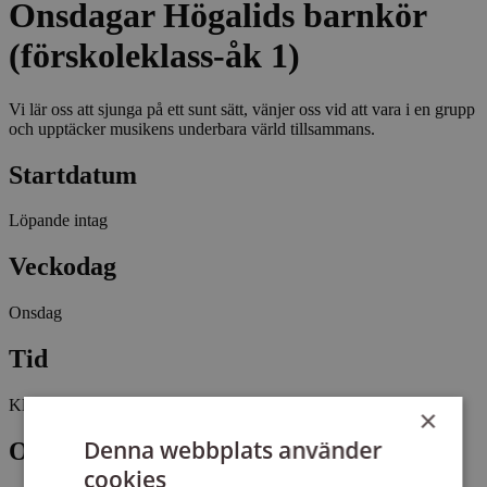
Onsdagar Högalids barnkör
(förskoleklass-åk 1)
Vi lär oss att sjunga på ett sunt sätt, vänjer oss vid att vara i en grupp
och upptäcker musikens underbara värld tillsammans.
Startdatum
Löpande intag
Veckodag
Onsdag
Tid
Kl 16:00 - 17:20
×
Denna webbplats använder
Omfattning
cookies