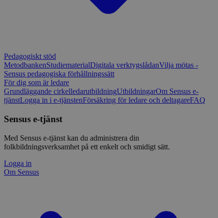
Pedagogiskt stöd
Metodbanken
Studiematerial
Digitala verktygslådan
Vilja mötas -
Sensus pedagogiska förhållningssätt
För dig som är ledare
Grundläggande cirkelledarutbildning
Utbildningar
Om Sensus e-
tjänst
Logga in i e-tjänsten
Försäkring för ledare och deltagare
FAQ
Sensus e-tjänst
Med Sensus e-tjänst kan du administrera din
folkbildningsverksamhet på ett enkelt och smidigt sätt.
Logga in
Om Sensus