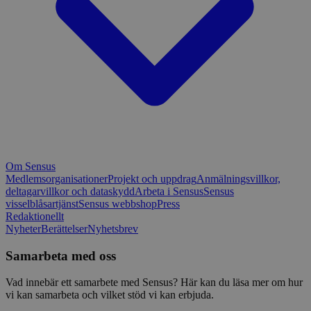
Om Sensus
Medlemsorganisationer
Projekt och uppdrag
Anmälningsvillkor,
deltagarvillkor och dataskydd
Arbeta i Sensus
Sensus
visselblåsartjänst
Sensus webbshop
Press
Redaktionellt
Nyheter
Berättelser
Nyhetsbrev
Samarbeta med oss
Vad innebär ett samarbete med Sensus? Här kan du läsa mer om hur
vi kan samarbeta och vilket stöd vi kan erbjuda.