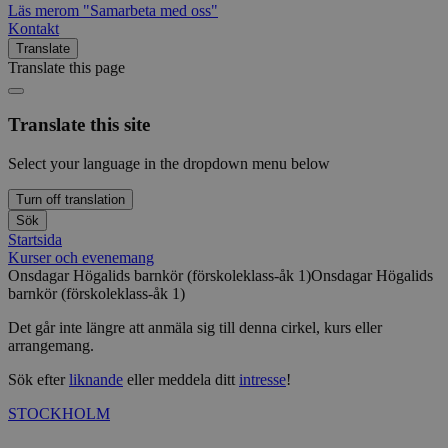
Läs mer
om "Samarbeta med oss"
Kontakt
Translate
Translate this page
Translate this site
Select your language in the dropdown menu below
Turn off translation
Sök
Startsida
Kurser och evenemang
Onsdagar Högalids barnkör (förskoleklass-åk 1)
Onsdagar Högalids
barnkör (förskoleklass-åk 1)
Det går inte längre att anmäla sig till denna cirkel, kurs eller
arrangemang.
Sök efter
liknande
eller meddela ditt
intresse
!
STOCKHOLM