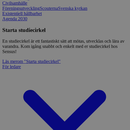
Civilsamhälle
Föreningsutveckling
Scouterna
Svenska kyrkan
Existentiell hållbarhet
Agenda 2030
Starta studiecirkel
En studiecirkel är ett fantastiskt sätt att mötas, utvecklas och lära av
varandra. Kom igång snabbt och enkelt med er studiecirkel hos
Sensus!
Läs mer
om "Starta studiecirkel"
För ledare