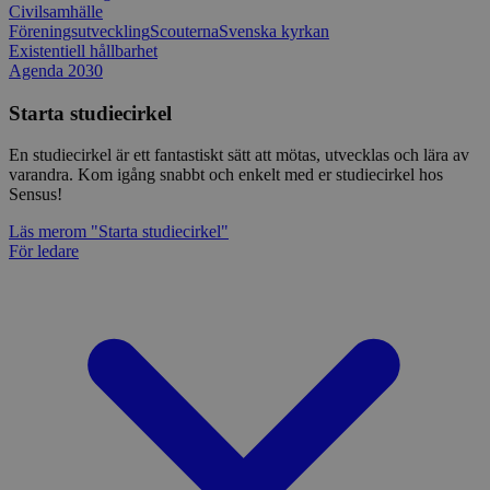
Civilsamhälle
Föreningsutveckling
Scouterna
Svenska kyrkan
Existentiell hållbarhet
Agenda 2030
Starta studiecirkel
En studiecirkel är ett fantastiskt sätt att mötas, utvecklas och lära av
varandra. Kom igång snabbt och enkelt med er studiecirkel hos
Sensus!
Läs mer
om "Starta studiecirkel"
För ledare