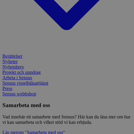
använ
spår
webbp
inbä
enkät
IDE
1 år
Denn
Google LLC
attribution_user_id
1 år
Denna 
av D
Typeform
.doubleclick.net
Typef
utfö
.typeform.com
använd
hur 
använ
anv
webbp
web
enkät
even
slut
ha s
AWSALBTGCORS
7 dagar
Denna 
Amazon Web
bes
Typef
Services, Inc.
webb
Berättelser
använd
form.typeform.com
använ
Nyheter
webbp
Nyhetsbrev
enkät
Projekt och uppdrag
_ga
1 år 1
Detta
Arbeta i Sensus
Google LLC
månad
assoc
.sensus.se
Sensus visselblåsartjänst
Univer
Press
en vik
Sensus webbshop
Googl
analys
använd
Samarbeta med oss
unika
tillde
gener
Vad innebär ett samarbete med Sensus? Här kan du läsa mer om hur
klient
vi kan samarbeta och vilket stöd vi kan erbjuda.
i varj
webbp
att be
Läs mer
om "Samarbeta med oss"