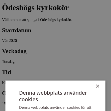
Ödeshögs kyrkokör
Välkommen att sjunga i Ödeshögs kyrkokör.
Startdatum
Vår 2026
Veckodag
Torsdag
Tid
Kl 18:45 - 21:00
×
Denna webbplats använder
Omfattning
cookies
15 tillfällen, 40 studietimmar
Denna webbplats använder cookies för att