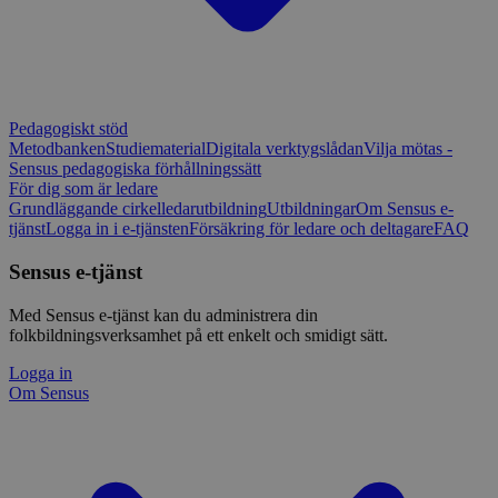
Pedagogiskt stöd
Metodbanken
Studiematerial
Digitala verktygslådan
Vilja mötas -
Sensus pedagogiska förhållningssätt
För dig som är ledare
Grundläggande cirkelledarutbildning
Utbildningar
Om Sensus e-
tjänst
Logga in i e-tjänsten
Försäkring för ledare och deltagare
FAQ
Sensus e-tjänst
Med Sensus e-tjänst kan du administrera din
folkbildningsverksamhet på ett enkelt och smidigt sätt.
Logga in
Om Sensus