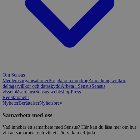
Om Sensus
Medlemsorganisationer
Projekt och uppdrag
Anmälningsvillkor,
deltagarvillkor och dataskydd
Arbeta i Sensus
Sensus
visselblåsartjänst
Sensus webbshop
Press
Redaktionellt
Nyheter
Berättelser
Nyhetsbrev
Samarbeta med oss
Vad innebär ett samarbete med Sensus? Här kan du läsa mer om hur
vi kan samarbeta och vilket stöd vi kan erbjuda.