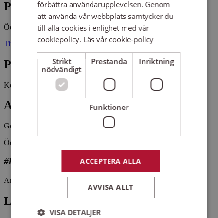
förbättra användarupplevelsen. Genom
Plats
att använda vår webbplats samtycker du
Ödeshögs församlingshem
till alla cookies i enlighet med vår
cookiepolicy.
Läs vår cookie-policy
Tingshusgatan 1 59931 ÖDESHÖG
Strikt
Prestanda
Inriktning
Pris
nödvändigt
Kostnadsfritt
Antal platser kvar
Funktioner
Gott om platser kvar
Ödeshögs kyrkokör är en blandad vuxenkör i Ödeshög.
ACCEPTERA ALLA
#hittaenkör
Arrangemangsid:
1650568
AVVISA ALLT
Ledare
VISA DETALJER