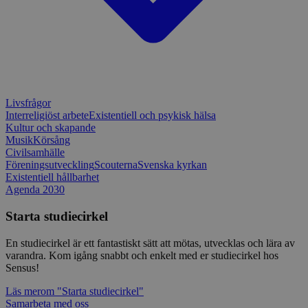
för Pytho
utformad 
en webbpl
typ av pr
på webbfo
_splunk_rum_sid
sensus.wufoo.com
15
Denna coo
minuter
Wufoo fö
belastnin
webbplats
förhindra
Livsfrågor
webbplats
Interreligiöst arbete
Existentiell och psykisk hälsa
Kultur och skapande
Storage declaration
Musik
Körsång
Civilsamhälle
Storage
Namn
Beskrivning
Föreningsutveckling
Scouterna
Svenska kyrkan
type
Existentiell hållbarhet
lastExternalReferrerTime
Local
Agenda 2030
storage
Starta studiecirkel
lastExternalReferrer
Local
storage
En studiecirkel är ett fantastiskt sätt att mötas, utvecklas och lära av
varandra. Kom igång snabbt och enkelt med er studiecirkel hos
Sensus!
Leverantör
Läs mer
om "Starta studiecirkel"
Namn
Utgång
Beskrivning
/
Domän
Leverantör
/
Samarbeta med oss
Namn
Utgång
Beskr