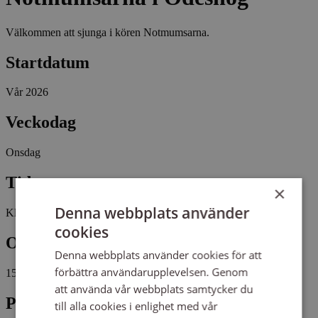
Välkommen att sjunga i kören Notmumsarna.
Startdatum
Vår 2026
Veckodag
Onsdag
Tid
×
Denna webbplats använder
Kl 13:30 - 14:15
cookies
Omfattning
Denna webbplats använder cookies för att
förbättra användarupplevelsen. Genom
15 tillfällen, 15 studietimmar
att använda vår webbplats samtycker du
Plats
till alla cookies i enlighet med vår