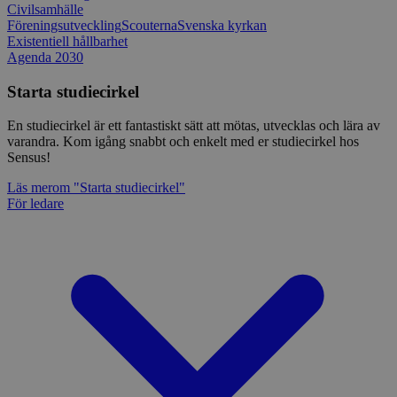
Civilsamhälle
Föreningsutveckling
Scouterna
Svenska kyrkan
Existentiell hållbarhet
Agenda 2030
Starta studiecirkel
En studiecirkel är ett fantastiskt sätt att mötas, utvecklas och lära av
varandra. Kom igång snabbt och enkelt med er studiecirkel hos
Sensus!
Läs mer
om "Starta studiecirkel"
För ledare