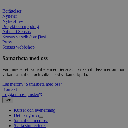
.typeform.com
använd
hur 
använ
anv
Berättelser
webbp
web
enkät
even
Nyheter
slut
Nyhetsbrev
ha s
AWSALBTGCORS
7 dagar
Denna 
Amazon Web
Projekt och uppdrag
bes
Typef
Services, Inc.
Arbeta i Sensus
webb
använd
form.typeform.com
använ
Sensus visselblåsartjänst
webbp
Press
enkät
Sensus webbshop
_ga
1 år 1
Detta
Google LLC
månad
assoc
.sensus.se
Samarbeta med oss
Univer
en vik
Googl
Vad innebär ett samarbete med Sensus? Här kan du läsa mer om hur
analys
vi kan samarbeta och vilket stöd vi kan erbjuda.
använd
unika
Läs mer
om "Samarbeta med oss"
tillde
gener
Kontakt
klient
Logga in i e-tjänsten
i varj
Sök
webbp
att be
sessi
Kurser och evenemang
för
Det här gör vi
webbp
Samarbeta med oss
Livsfrågor
_pk_ses.1.c859
www.sensus.se
30
Det h
Starta studiecirkel
Kultur och skapande
Interreligiöst arbete