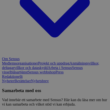
Om Sensus
Medlemsorganisationer
Projekt och uppdrag
Anmälningsvillkor,
deltagarvillkor och dataskydd
Arbeta i Sensus
Sensus
visselblåsartjänst
Sensus webbshop
Press
Redaktionellt
Nyheter
Berättelser
Nyhetsbrev
Samarbeta med oss
Vad innebär ett samarbete med Sensus? Här kan du läsa mer om hur
vi kan samarbeta och vilket stöd vi kan erbjuda.