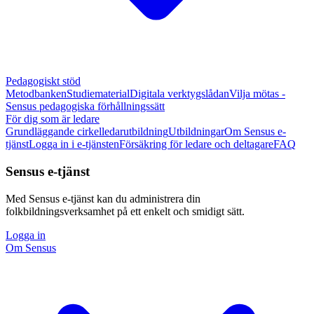
Pedagogiskt stöd
Metodbanken
Studiematerial
Digitala verktygslådan
Vilja mötas -
Sensus pedagogiska förhållningssätt
För dig som är ledare
Grundläggande cirkelledarutbildning
Utbildningar
Om Sensus e-
tjänst
Logga in i e-tjänsten
Försäkring för ledare och deltagare
FAQ
Sensus e-tjänst
Med Sensus e-tjänst kan du administrera din
folkbildningsverksamhet på ett enkelt och smidigt sätt.
Logga in
Om Sensus