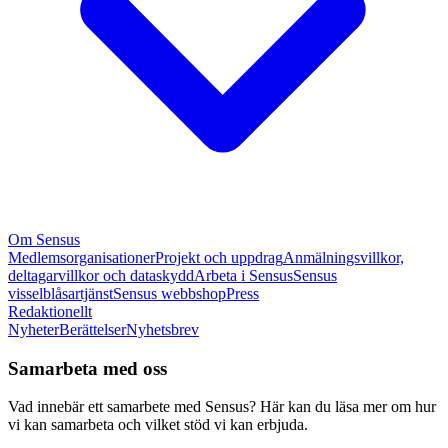
Om Sensus
Medlemsorganisationer
Projekt och uppdrag
Anmälningsvillkor,
deltagarvillkor och dataskydd
Arbeta i Sensus
Sensus
visselblåsartjänst
Sensus webbshop
Press
Redaktionellt
Nyheter
Berättelser
Nyhetsbrev
Samarbeta med oss
Vad innebär ett samarbete med Sensus? Här kan du läsa mer om hur
vi kan samarbeta och vilket stöd vi kan erbjuda.