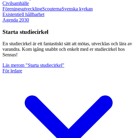
Civilsamhälle
Föreningsutveckling
Scouterna
Svenska kyrkan
Existentiell hållbarhet
Agenda 2030
Starta studiecirkel
En studiecirkel är ett fantastiskt sätt att mötas, utvecklas och lära av
varandra. Kom igång snabbt och enkelt med er studiecirkel hos
Sensus!
Läs mer
om "Starta studiecirkel"
För ledare