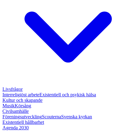
Livsfrågor
Interreligiöst arbete
Existentiell och psykisk hälsa
Kultur och skapande
Musik
Körsång
Civilsamhälle
Föreningsutveckling
Scouterna
Svenska kyrkan
Existentiell hållbarhet
Agenda 2030