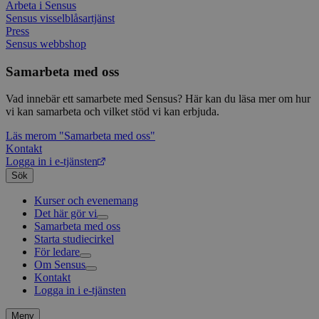
enkät
even
Arbeta i Sensus
slut
Sensus visselblåsartjänst
ha s
AWSALBTGCORS
7 dagar
Denna 
Amazon Web
Press
bes
Typef
Services, Inc.
webb
Sensus webbshop
använd
form.typeform.com
använ
webbp
Samarbeta med oss
enkät
_ga
1 år 1
Detta
Google LLC
Vad innebär ett samarbete med Sensus? Här kan du läsa mer om hur
månad
assoc
.sensus.se
vi kan samarbeta och vilket stöd vi kan erbjuda.
Univer
en vik
Googl
Läs mer
om "Samarbeta med oss"
analys
Kontakt
använd
Logga in i e-tjänsten
unika
tillde
Sök
gener
klient
Kurser och evenemang
i varj
Det här gör vi
webbp
att be
Samarbeta med oss
Livsfrågor
sessi
Starta studiecirkel
Kultur och skapande
Interreligiöst arbete
för
För ledare
Civilsamhälle
Existentiell och psykisk hälsa
Musik
webbp
Om Sensus
Existentiell hållbarhet
Grundläggande cirkelledarutbildning
Körsång
Föreningsutveckling
_pk_ses.1.c859
www.sensus.se
30
Det h
Kontakt
Utbildningar
Berättelser
Scouterna
Agenda 2030
minuter
associ
Logga in i e-tjänsten
Sensus e-tjänst
Nyheter
Svenska kyrkan
platt
Metodbanken
Nyhetsbrev
källk
för at
Försäkring för ledare och deltagare
Projekt och uppdrag
Meny