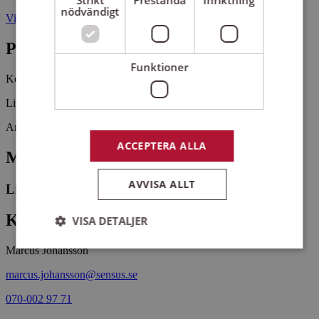
Strikt
Prestanda
Inriktning
nödvändigt
Vidingsjö by 2 58739 LINKÖPING
Pris
Funktioner
Kostnadsfritt
Liunga pipare spelar musik av John Dowland (1563-1626).
Arrangemangsid:
1664187
ACCEPTERA ALLA
Medverkande
AVVISA ALLT
Liunga pipare
Kontaktperson
VISA DETALJER
Marcus Johansson
marcus.johansson@sensus.se
Strikt nödvändigt
Prestanda
Inriktning
Funktioner
070-002 97 71