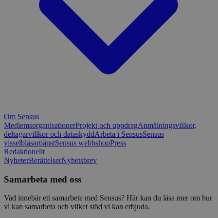
Om Sensus
Medlemsorganisationer
Projekt och uppdrag
Anmälningsvillkor,
deltagarvillkor och dataskydd
Arbeta i Sensus
Sensus
visselblåsartjänst
Sensus webbshop
Press
Redaktionellt
Nyheter
Berättelser
Nyhetsbrev
Samarbeta med oss
Vad innebär ett samarbete med Sensus? Här kan du läsa mer om hur
vi kan samarbeta och vilket stöd vi kan erbjuda.