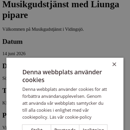
Musikgudstjänst med Liunga
pipare
Välkommen på Musikgudstjänst i Vidingsjö.
Datum
14 juni 2026
×
Dag
Denna webbplats använder
cookies
Söndag
Denna webbplats använder cookies för att
Tid
förbättra användarupplevelsen. Genom
att använda vår webbplats samtycker du
Kl 16:00 - 17:00
till alla cookies i enlighet med vår
Plats
cookiepolicy.
Läs vår cookie-policy
Vidingsjö kyrka