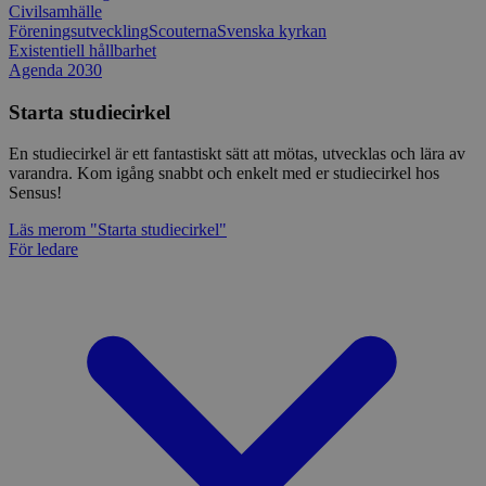
Civilsamhälle
Föreningsutveckling
Scouterna
Svenska kyrkan
Existentiell hållbarhet
Agenda 2030
Starta studiecirkel
En studiecirkel är ett fantastiskt sätt att mötas, utvecklas och lära av
varandra. Kom igång snabbt och enkelt med er studiecirkel hos
Sensus!
Läs mer
om "Starta studiecirkel"
För ledare