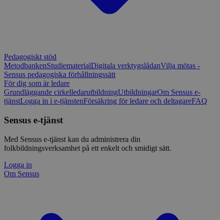
Pedagogiskt stöd
Metodbanken
Studiematerial
Digitala verktygslådan
Vilja mötas -
Sensus pedagogiska förhållningssätt
För dig som är ledare
Grundläggande cirkelledarutbildning
Utbildningar
Om Sensus e-
tjänst
Logga in i e-tjänsten
Försäkring för ledare och deltagare
FAQ
Sensus e-tjänst
Med Sensus e-tjänst kan du administrera din
folkbildningsverksamhet på ett enkelt och smidigt sätt.
Logga in
Om Sensus