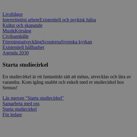
på webbfo
_splunk_rum_sid
sensus.wufoo.com
15
Denna coo
Livsfrågor
minuter
Wufoo fö
belastnin
Interreligiöst arbete
Existentiell och psykisk hälsa
webbplats
Kultur och skapande
förhindra
Musik
Körsång
webbplats
Civilsamhälle
Föreningsutveckling
Scouterna
Svenska kyrkan
Storage declaration
Existentiell hållbarhet
Agenda 2030
Storage
Namn
Beskrivning
type
Starta studiecirkel
lastExternalReferrerTime
Local
storage
En studiecirkel är ett fantastiskt sätt att mötas, utvecklas och lära av
lastExternalReferrer
Local
varandra. Kom igång snabbt och enkelt med er studiecirkel hos
storage
Sensus!
Läs mer
om "Starta studiecirkel"
Samarbeta med oss
Starta studiecirkel
Leverantör
För ledare
Namn
Utgång
Beskrivning
/
Domän
Leverantör
/
Namn
Utgång
Beskr
Domän
sp_t
1 år
Krävs för att
Spotify Inc.
Leverantör
/
Namn
Utgång
Besk
säkerställa
.spotify.com
_pk_id
1 år
Använ
InnoCraft Ltd
Domän
funktionaliteten hos
lagra 
www.sensus.se