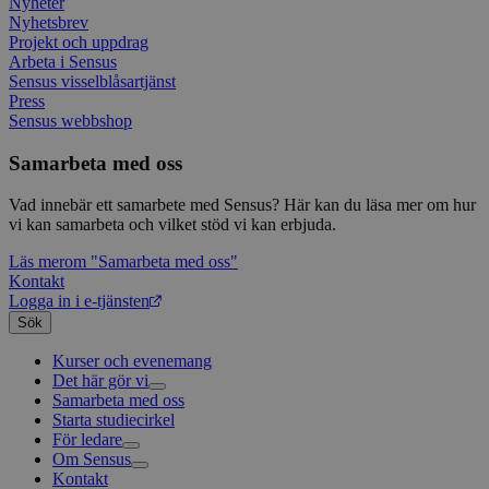
använ
anv
Nyheter
webbp
web
Nyhetsbrev
enkät
even
Projekt och uppdrag
slut
Arbeta i Sensus
ha s
AWSALBTGCORS
7 dagar
Denna 
Amazon Web
bes
Typef
Services, Inc.
Sensus visselblåsartjänst
webb
använd
form.typeform.com
Press
använ
Sensus webbshop
webbp
enkät
Samarbeta med oss
_ga
1 år 1
Detta
Google LLC
månad
assoc
.sensus.se
Univer
Vad innebär ett samarbete med Sensus? Här kan du läsa mer om hur
en vik
vi kan samarbeta och vilket stöd vi kan erbjuda.
Googl
analys
Läs mer
om "Samarbeta med oss"
använd
unika
Kontakt
tillde
Logga in i e-tjänsten
gener
Sök
klient
i varj
webbp
Kurser och evenemang
att be
Det här gör vi
sessi
Samarbeta med oss
Livsfrågor
för
webbp
Starta studiecirkel
Kultur och skapande
Interreligiöst arbete
För ledare
Civilsamhälle
Existentiell och psykisk hälsa
Musik
_pk_ses.1.c859
www.sensus.se
30
Det h
Om Sensus
Existentiell hållbarhet
Grundläggande cirkelledarutbildning
Körsång
Föreningsutveckling
minuter
associ
platt
Kontakt
Utbildningar
Berättelser
Scouterna
Agenda 2030