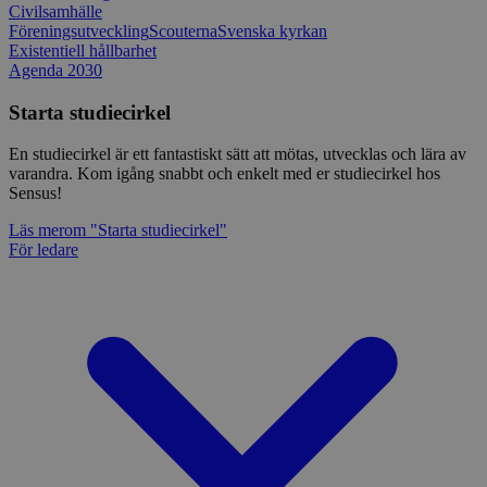
Civilsamhälle
Föreningsutveckling
Scouterna
Svenska kyrkan
Existentiell hållbarhet
Agenda 2030
Starta studiecirkel
En studiecirkel är ett fantastiskt sätt att mötas, utvecklas och lära av
varandra. Kom igång snabbt och enkelt med er studiecirkel hos
Sensus!
Läs mer
om "Starta studiecirkel"
För ledare