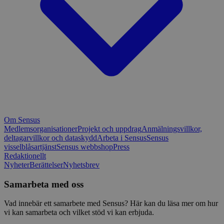
Om Sensus
Medlemsorganisationer
Projekt och uppdrag
Anmälningsvillkor,
deltagarvillkor och dataskydd
Arbeta i Sensus
Sensus
visselblåsartjänst
Sensus webbshop
Press
Redaktionellt
Nyheter
Berättelser
Nyhetsbrev
Samarbeta med oss
Vad innebär ett samarbete med Sensus? Här kan du läsa mer om hur
vi kan samarbeta och vilket stöd vi kan erbjuda.