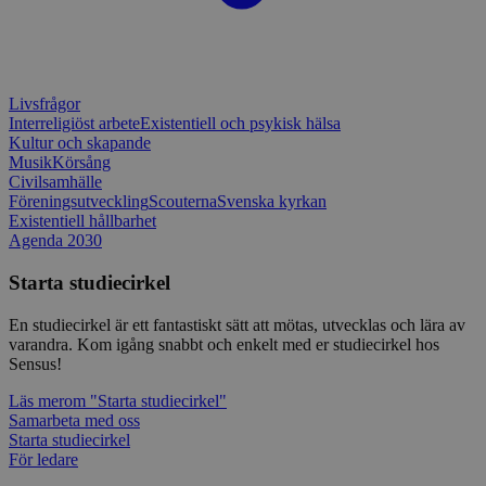
en webbpl
typ av pr
på webbfo
_splunk_rum_sid
sensus.wufoo.com
15
Denna coo
minuter
Wufoo fö
belastnin
Livsfrågor
webbplats
Interreligiöst arbete
Existentiell och psykisk hälsa
förhindra
webbplats
Kultur och skapande
Musik
Körsång
Storage declaration
Civilsamhälle
Föreningsutveckling
Scouterna
Svenska kyrkan
Storage
Existentiell hållbarhet
Namn
Beskrivning
type
Agenda 2030
lastExternalReferrerTime
Local
storage
Starta studiecirkel
lastExternalReferrer
Local
En studiecirkel är ett fantastiskt sätt att mötas, utvecklas och lära av
storage
varandra. Kom igång snabbt och enkelt med er studiecirkel hos
Sensus!
Läs mer
om "Starta studiecirkel"
Samarbeta med oss
Leverantör
Namn
Utgång
Beskrivning
Starta studiecirkel
/
Domän
Leverantör
/
Namn
Utgång
Beskr
För ledare
Domän
sp_t
1 år
Krävs för att
Spotify Inc.
Leverantör
/
Namn
Utgång
Besk