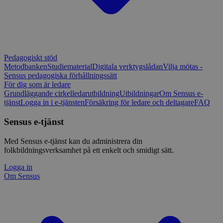
Pedagogiskt stöd
Metodbanken
Studiematerial
Digitala verktygslådan
Vilja mötas -
Sensus pedagogiska förhållningssätt
För dig som är ledare
Grundläggande cirkelledarutbildning
Utbildningar
Om Sensus e-
tjänst
Logga in i e-tjänsten
Försäkring för ledare och deltagare
FAQ
Sensus e-tjänst
Med Sensus e-tjänst kan du administrera din
folkbildningsverksamhet på ett enkelt och smidigt sätt.
Logga in
Om Sensus